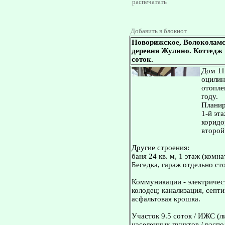
распечатать
Добавить в блокнот
Новорижское, Волоколамс
деревня Жулино. Коттедж 11
соток.
Дом 114
оцилин
отопле
году.
Планир
1-й эта
коридор
второй 
Другие строения:
баня 24 кв. м, 1 этаж (комн
Беседка, гараж отдельно ст
Коммуникации - электричес
колодец; канализация, септи
асфальтовая крошка.
Участок 9.5 соток / ИЖС (л
населенных пунктов / распо