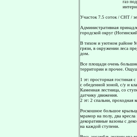
газ по
интерн
Участок 7.5 соток / СНТ / 
Административная принадле
городской округ (Ногинский
В тихом и уютном районе М
грязи, в окружении леса п
дом.
Все площади очень большие
территории и прочее. Ощущ
1 эт: просторная гостиная 
с обеденной зоной, с/у и кл
Каменная лестница, со ступ
датчику движения.
2 эт: 2 спальни, проходная к
Роскошное большое крыльцо
мрамор на полу, два кресла 
декоративные вазоны с дек
на каждой ступени.
Becь анcамбль экcтeрьepa в