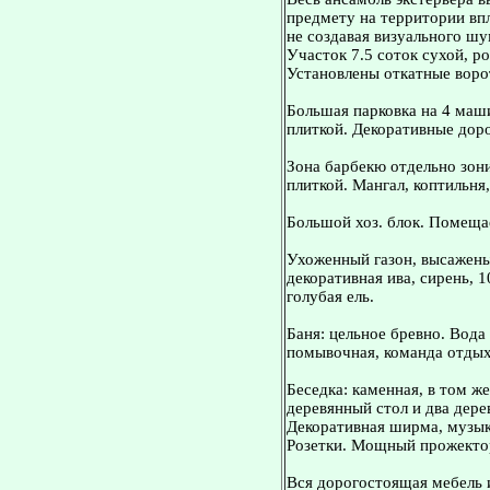
предмету на территории впл
не создавая визуального шу
Участок 7.5 соток сухой, р
Установлены откатные ворот
Большая парковка на 4 маш
плиткой. Декоративные дор
Зона барбекю отдельно зон
плиткой. Мангал, коптильня,
Большой хоз. блок. Помещае
Ухоженный газон, высажены 
декоративная ива, сирень, 1
голубая ель.
Баня: цельное бревно. Вода
помывочная, команда отдыха
Беседка: каменная, в том же
деревянный стол и два дере
Декоративная ширма, музык
Розетки. Мощный прожекто
Вся дорогостоящая мебель и