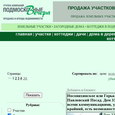
ПРОДАЖА УЧАСТКОВ,
ПРОДАЖА ЗЕМЕЛЬНЫХ УЧАСТКО
ЗЕМЕЛЬНЫЕ УЧАСТКИ • ЗАГОРОДНЫЕ ДОМА • КОТТЕДЖИ В ПОД
главная
|
участки
|
коттеджи
|
дачи
|
дома в дере
кот
Сортировать по:
цене
воз
Страницы:
<<
1
2
3
4
>>
убы
Добавить в блокнот
Носовихинское или Горьк
Павловский Посад. Дом 330
всеми коммуникациями, у
Рубрики:
крайний, есть возможност
Участки
Дом 330