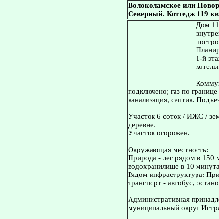
Волоколамское или Новор
Северный. Коттедж 119 кв.
Дом 11
внутре
постро
Планир
1-й эт
котельн
Коммун
подключено; газ по границе
канализация, септик. Подъез
Участок 6 соток / ИЖС / зе
деревне.
Участок огорожен.
Окружающая местность:
Природа - лес рядом в 150 
водохранилище в 10 минута
Рядом инфраструктура: Пр
транспорт - автобус, остан
Административная принадле
муниципальный округ Истр