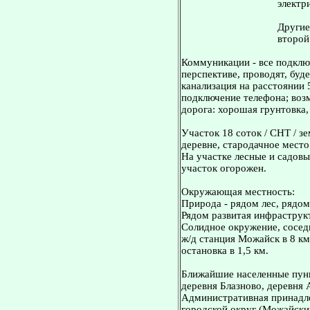
электр
Другие
второй 
Коммуникации - все подключ
перспективе, проводят, буде
канализация на расстоянии 
подключение телефона; воз
дорога: хорошая грунтовка,
Участок 18 соток / СНТ / з
деревне, стародачное место
На участке лесные и садовые
участок огорожен.
Окружающая местность:
Природа - рядом лес, рядо
Рядом развитая инфраструкт
Солидное окружение, сосед
ж/д станция Можайск в 8 км
остановка в 1,5 км.
Ближайшие населенные пунк
деревня Блазново, деревня 
Административная принадл
городской округ (Можайски