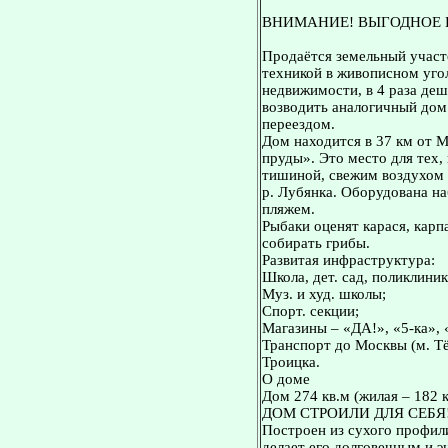
ВНИМАНИЕ! ВЫГОДНОЕ 
Продаётся земельный участ
техникой в живописном уго
недвижимости, в 4 раза де
возводить аналогичный дом 
переездом.
Дом находится в 37 км от 
пруды». Это место для тех,
тишиной, свежим воздухом 
р. Лубянка. Оборудована н
пляжем.
Рыбаки оценят карася, карп
собирать грибы.
Развитая инфраструктура:
Школа, дет. сад, поликлиник
Муз. и худ. школы;
Спорт. секции;
Магазины – «ДА!», «5-ка»,
Транспорт до Москвы (м. Т
Троицка.
О доме
Дом 274 кв.м (жилая – 182 к
ДОМ СТРОИЛИ ДЛЯ СЕБЯ
Построен из сухого профил
делает его долговечным и 