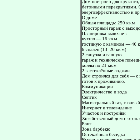
Дом построен для круглогод
бетонными перекрытиями. 
энергоэффективностью и пр
О доме
Общая площадь: 250 кв.м
Просторный гараж с выход
Планировка включает:
кухню — 16 кв.м
гостиную с камином — 40 к
6 спален (13–20 кв.м)
2 санузла и ванную
гараж и техническое помещ
холлы по 21 кв.м
2 застеклённые лоджии
Дом строился для себя — с
готов к проживанию.
Коммуникации
Электричество и вода
Септик
Магистральный газ, газовый
Интернет и телевидение
Участок и постройки
Хозяйственный дом с отопл
Баня
Зона барбекю
Остеклённая беседка
Выход к сосновому лесу и р