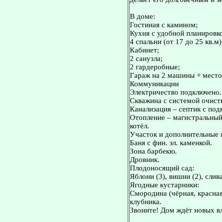
В доме:
Гостиная с камином;
Кухня с удобной планировк
4 спальни (от 17 до 25 кв.м)
Кабинет;
2 санузла;
2 гардеробные;
Гараж на 2 машины + место 
Коммуникации
Электричество подключено.
Скважина с системой очист
Канализация – септик с под
Отопление – магистральный 
котёл.
Участок и дополнительные 
Баня с фин. эл. каменкой.
Зона барбекю.
Дровник.
Плодоносящий сад:
Яблони (3), вишни (2), сли
Ягодные кустарники:
Смородина (чёрная, красная
клубника.
Звоните! Дом ждёт новых в