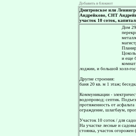
Добавить в блокнот
Дмитровское или Ленингр
Андрейково, СНТ Андрейков
участок 10 соток, капита
Дом 29
перекр
металл
магист
Планир
Цоколь 
и еще 
комнаты
лоджии, и большой холл-гос
Другие строения:
баня 20 кв. м 1 этаж; беседк
Коммуникации - электричест
водопровод; септик. Подъез
протяженность от асфальта 
ограждение, шлагбаум, про
Участок 10 соток / для садо
На участке лесные и садовы
стоянка, участок огорожен 