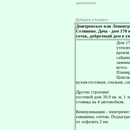
распечатать
Добавить в блокнот
Дмитровское или Ленингр
Селявино. Дача - дом 170 к
соток, добротный дом в у
Дом 17
утепле
кровля
сайдин
ламина
котел.
Планир
Цоколь 
кухня-гостиная, спальня, сан
Другие строения:
гостевой дом 39.9 кв. м, 1 
стоянка на 4 автомобиля.
Коммуникации - электричест
скважина; септик. Подъездн
от асфальта 2 км.