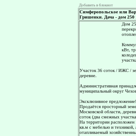
Добавить в блокнот
Симферопольское или Вар
Гришенки. Дача - дом 250 к
Дом 25
перекр
отопле
Коммун
кВт, т
колоде
участк
Участок 36 соток / ИЖС / з
деревне.
Административная принадле
муниципальный округ Чехов
Эксклюзивное предложение
Продаётся просторный земе
Московской области, дерев
соток (два смежных участка:
На территории расположен
кв.м с мебелью и техникой,
отапливаемый хозяйственны