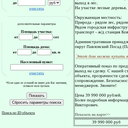
до
выход в лес.
На участке лесные деревья,
очистить
Окружающая местность:
Природа - рядом лес, рядом
дополнительные параметры
Рядом городская инфрастру
Площадь участка:
транспорт - ж/д станция Ко
от
до
сот
Административная принадле
округ Павловский Посад (П
Площадь дома:
от
до
кв. м
Этот дом можно купить в
Населенный пункт:
Оперативный показ по пред
выход на сделку. С нашей 
очистить
объекта, прозрачности сдел
сопровождение. Безопасност
*Если одно из условий не имеет для Вас значения,
менеджеров. Звоните!
оставьте поле пустым.
Цена 39 990 000 рублей.
Более подробная информаци
Викторович.
Поиск по ID объекта
Показать на карте>>
39 990 000 руб