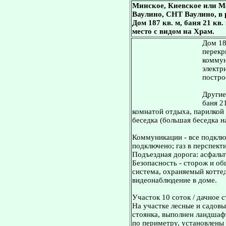
Минское, Киевское или М
Ваулино, СНТ Ваулино, в 
Дом 187 кв. м, баня 21 кв.
место с видом на Храм.
Дом 18
перекр
коммун
электр
постро
Другие
баня 2
комнатой отдыха, парилкой
беседка (большая беседка на
Коммуникации - все подключ
подключено; газ в перспекти
Подъездная дорога: асфаль
Безопасность - сторож и о
система, охраняемый котте
видеонаблюдение в доме.
Участок 10 соток / дачное 
На участке лесные и садовы
стоянка, выполнен ландшаф
по периметру, установлены 