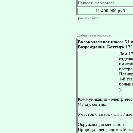
Показать на карте>>
11 400 000 руб
распечатать
Добавить в блокнот
Волоколамское шоссе 51 
Возрождение. Коттедж 175.
Дом 17
отделка
имитац
постро
Планир
1-й эта
больша
у.
Коммуникации - электричест
(47 м); септик.
Участок 6 соток / СНТ / дач
Окружающая местность:
Природа - лес рядом в 50 м