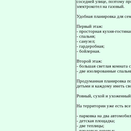
соседней улице, поэтому п
электрокотел на газовый.
Удобная планировка для се
Первый этаж:
- просторная кухня-гостина
- спальня;
- санузел;
- гардеробная;
- бойлерная.
Второй этаж:
- большая светлая комната 
- две изолированные спальн
Продуманная планировка по
детьми и каждому иметь св
Ровный, сухой и ухоженный
На территории уже есть вс
- парковка на два автомобил
- детская площадка;
- две теплицы;
- плодовые деревья;