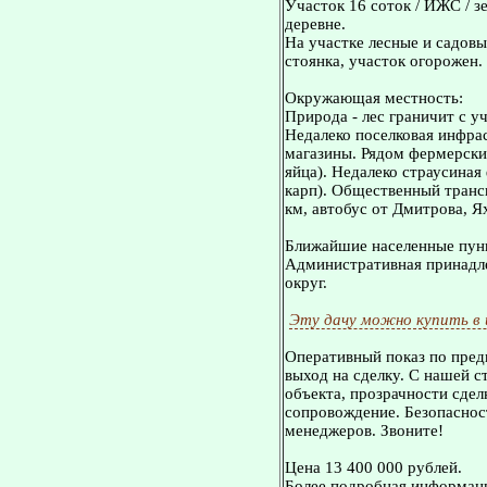
Участок 16 соток / ИЖС / з
деревне.
На участке лесные и садовы
стоянка, участок огорожен.
Окружающая местность:
Природа - лес граничит с уч
Недалеко поселковая инфрас
магазины. Рядом фермерские
яйца). Недалеко страусиная
карп). Общественный транс
км, автобус от Дмитрова, Я
Ближайшие населенные пунк
Административная принадле
округ.
Эту дачу можно купить в
Оперативный показ по пред
выход на сделку. С нашей 
объекта, прозрачности сдел
сопровождение. Безопасност
менеджеров. Звоните!
Цена 13 400 000 рублей.
Более подробная информаци