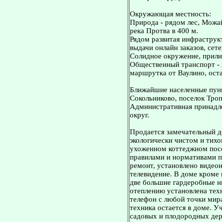
Окружающая местность:
Природа - рядом лес, Можа
река Протва в 400 м.
Рядом развитая инфраструк
выдачи онлайн заказов, сет
Солидное окружение, прили
Общественный транспорт - ж
маршрутка от Ваулино, ост
Ближайшие населенные пунк
Сокольниково, поселок Троп
Административная принадл
округ.
Продается замечательный до
экологически чистом и тихо
ухоженном коттеджном посе
правилами и нормативами п
ремонт, установлено видео
телевидение. В доме кроме 
две большие гардеробные н
отеплению установлена тех
телефон с любой точки мира
техника остается в доме. 
садовых и плодородных дер