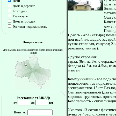
Дачи
Дом тё
Дома в деревне
блоков
Коттеджи
металл
Таунхаусы
Оштука
Дома в городах
Качест
дому; 
Элитная недвижимость
Планир
Цоколь - 4ре (четыре) пом
под всей площадью застройки
Направление:
кухня-столовая, санузел; 2-
раковина, унитаз).
Для выбора шоссе щелкните по схеме левой клавишей
мыши
Другие строения:
гараж (8м. на 8м. с чердако
беседка (4.5м. на 4.5м., ка
мангал.
Коммуникации - все подключ
подключено; газ подключен;
электричество-15квт Газ-п
Септик-переливной (два кол
хорошая грунтовка, протяже
Расстояние от МКАД:
Безопасность - сигнализаци
от
до
км
Участок 13 соток / фактиче
Цена: от
пунктов / расположен в чер