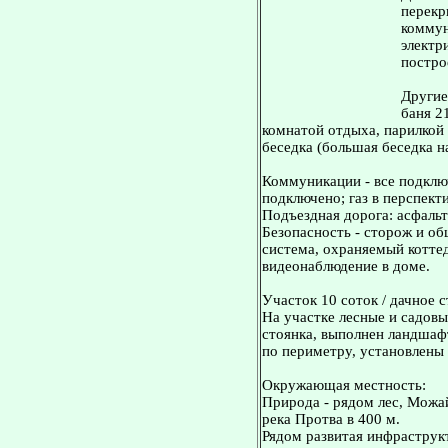
перекр
коммун
электр
постро
Другие
баня 2
комнатой отдыха, парилкой
беседка (большая беседка на
Коммуникации - все подключ
подключено; газ в перспекти
Подъездная дорога: асфаль
Безопасность - сторож и о
система, охраняемый котте
видеонаблюдение в доме.
Участок 10 соток / дачное 
На участке лесные и садовы
стоянка, выполнен ландшаф
по периметру, установлены 
Окружающая местность:
Природа - рядом лес, Можа
река Протва в 400 м.
Рядом развитая инфраструк