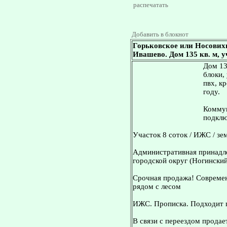
распечатать
Добавить в блокнот
Горьковское или Носових
Ивашево. Дом 135 кв. м, у
Дом 13
блоки,
пвх, к
году.
Коммун
подклю
Участок 8 соток / ИЖС / зе
Административная принадле
городской округ (Ногинский
Срочная продажа! Современ
рядом с лесом
ИЖС. Прописка. Подходит п
В связи с переездом прода