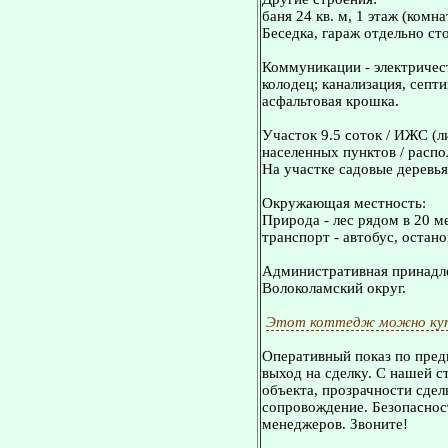
баня 24 кв. м, 1 этаж (комн
Беседка, гараж отдельно ст
Коммуникации - электричес
колодец; канализация, септи
асфальтовая крошка.
Участок 9.5 соток / ИЖС (л
населенных пунктов / распо
На участке садовые деревья
Окружающая местность:
Природа - лес рядом в 20 м
транспорт - автобус, остан
Административная принадле
Волоколамский округ.
Этот коттедж можно куп
Оперативный показ по пред
выход на сделку. С нашей 
объекта, прозрачности сдел
сопровождение. Безопасност
менеджеров. Звоните!