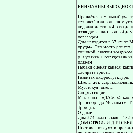
ВНИМАНИЕ! ВЫГОДНОЕ 
Продаётся земельный участ
техникой в живописном уго
недвижимости, в 4 раза де
возводить аналогичный дом 
переездом.
Дом находится в 37 км от 
пруды». Это место для тех,
тишиной, свежим воздухом 
р. Лубянка. Оборудована н
пляжем.
Рыбаки оценят карася, карп
собирать грибы.
Развитая инфраструктура:
Школа, дет. сад, поликлиник
Муз. и худ. школы;
Спорт. секции;
Магазины – «ДА!», «5-ка»,
Транспорт до Москвы (м. Т
Троицка.
О доме
Дом 274 кв.м (жилая – 182 к
ДОМ СТРОИЛИ ДЛЯ СЕБЯ
Построен из сухого профил
делает его долговечным и 