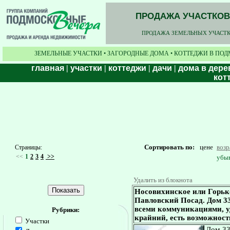
ПРОДАЖА УЧАСТКОВ,
ПРОДАЖА ЗЕМЕЛЬНЫХ УЧАСТКО
ЗЕМЕЛЬНЫЕ УЧАСТКИ • ЗАГОРОДНЫЕ ДОМА • КОТТЕДЖИ В ПОД
главная
|
участки
|
коттеджи
|
дачи
|
дома в дере
кот
Сортировать по:
цене
воз
Страницы:
<<
1
2
3
4
>>
убы
Удалить из блокнота
Носовихинское или Горьк
Павловский Посад. Дом 330
всеми коммуникациями, у
Рубрики:
крайний, есть возможност
Участки
Дом 330