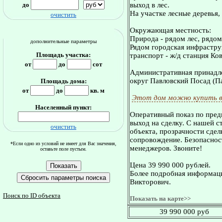
до
выход в лес.
На участке лесные деревья,
очистить
Окружающая местность:
Природа - рядом лес, рядом
дополнительные параметры
Рядом городская инфрастру
Площадь участка:
транспорт - ж/д станция Ко
от
до
сот
Административная принадле
округ Павловский Посад (П
Площадь дома:
от
до
кв. м
Этот дом можно купить в
Населенный пункт:
Оперативный показ по пред
выход на сделку. С нашей 
очистить
объекта, прозрачности сдел
сопровождение. Безопасност
*Если одно из условий не имеет для Вас значения,
менеджеров. Звоните!
оставьте поле пустым.
Цена 39 990 000 рублей.
Более подробная информаци
Викторович.
Поиск по ID объекта
Показать на карте>>
39 990 000 руб