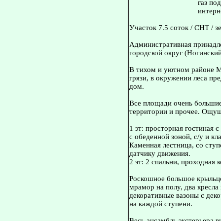
газ по
интерн
Участок 7.5 соток / СНТ / 
Административная принадле
городской округ (Ногинский
В тихом и уютном районе М
грязи, в окружении леса п
дом.
Все площади очень большие
территории и прочее. Ощущ
1 эт: просторная гостиная 
с обеденной зоной, с/у и кл
Каменная лестница, со ступ
датчику движения.
2 эт: 2 спальни, проходная к
Роскошное большое крыльцо
мрамор на полу, два кресла 
декоративные вазоны с дек
на каждой ступени.
Becь анcамбль экcтeрьepa в