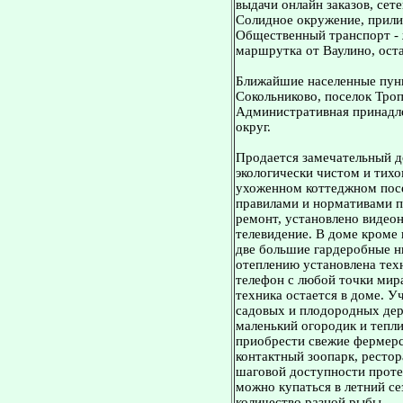
выдачи онлайн заказов, сет
Солидное окружение, прили
Общественный транспорт - ж
маршрутка от Ваулино, ост
Ближайшие населенные пунк
Сокольниково, поселок Троп
Административная принадл
округ.
Продается замечательный до
экологически чистом и тихо
ухоженном коттеджном посе
правилами и нормативами п
ремонт, установлено видео
телевидение. В доме кроме 
две большие гардеробные н
отеплению установлена тех
телефон с любой точки мира
техника остается в доме. 
садовых и плодородных дер
маленький огородик и тепли
приобрести свежие фермерс
контактный зоопарк, рестор
шаговой доступности проте
можно купаться в летний се
количество разной рыбы.