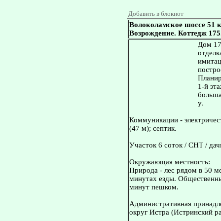
Добавить в блокнот
Волоколамское шоссе 51 
Возрождение. Коттедж 175.
Дом 17
отделка
имитац
постро
Планир
1-й эта
больша
у.
Коммуникации - электричест
(47 м); септик.
Участок 6 соток / СНТ / дач
Окружающая местность:
Природа - лес рядом в 50 м
минутах езды. Общественный
минут пешком.
Административная принадле
округ Истра (Истринский ра