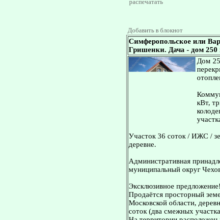
распечатать
Добавить в блокнот
Симферопольское или Вар
Гришенки. Дача - дом 250 к
Дом 25
перекр
отопле
Коммун
кВт, т
колоде
участк
Участок 36 соток / ИЖС / з
деревне.
Административная принадле
муниципальный округ Чехов
Эксклюзивное предложение
Продаётся просторный земе
Московской области, дерев
соток (два смежных участка:
На территории расположен