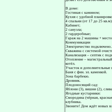
В доме:
Гостиная с камином;
Кухня с удобной планировк
4 спальни (от 17 до 25 кв.м)
Кабинет;
2 санузла;
2 гардеробные;
Гараж на 2 машины + место 
Коммуникации
Электричество подключено.
Скважина с системой очист
Канализация – септик с под
Отопление – магистральный 
котёл.
Участок и дополнительные 
Баня с фин. эл. каменкой.
Зона барбекю.
Дровник.
Плодоносящий сад:
Яблони (3), вишни (2), сли
Ягодные кустарники:
Смородина (чёрная, красная
клубника.
Звоните! Дом ждёт новых в