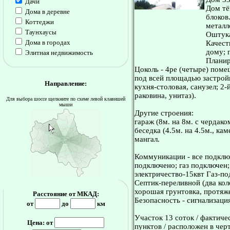
Дачи
Дом тё
Дома в деревне
блоков
Коттеджи
металл
Таунхаусы
Оштука
Дома в городах
Качест
дому; 
Элитная недвижимость
Планир
Цоколь - 4ре (четыре) пом
под всей площадью застройки
Направление:
кухня-столовая, санузел; 2-
раковина, унитаз).
Для выбора шоссе щелкните по схеме левой клавишей
мыши
Другие строения:
гараж (8м. на 8м. с чердако
беседка (4.5м. на 4.5м., ка
мангал.
Коммуникации - все подключ
подключено; газ подключен;
электричество-15квт Газ-п
Септик-переливной (два кол
хорошая грунтовка, протяже
Расстояние от МКАД:
Безопасность - сигнализаци
от
до
км
Участок 13 соток / фактиче
Цена: от
пунктов / расположен в чер