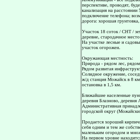
перспективе, проводят, буде
канализация на расстоянии 
подключение телефона; воз
дорога: хорошая грунтовка,
Участок 18 соток / СНТ / з
деревне, стародачное место
На участке лесные и садовые
участок огорожен.
Окружающая местность:
Природа - рядом лес, рядо
Рядом развитая инфраструкт
Солидное окружение, сосед
ж/д станция Можайск в 8 км
остановка в 1,5 км.
Ближайшие населенные пунк
деревня Блазново, деревня 
Административная принадл
городской округ (Можайски
Продается хороший кирпичн
себя одним и тем же собст
маленьким огородом и множ
На первом уровне находитс