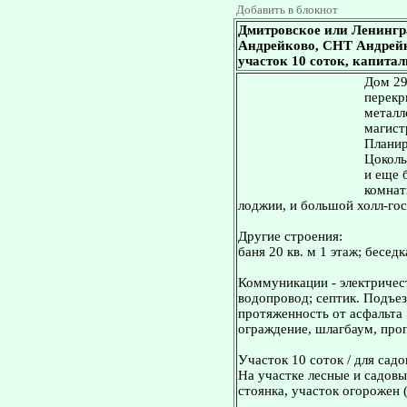
Добавить в блокнот
Дмитровское или Ленингр
Андрейково, СНТ Андрейков
участок 10 соток, капита
Дом 29
перекр
металл
магист
Планир
Цоколь 
и еще 
комнаты
лоджии, и большой холл-гос
Другие строения:
баня 20 кв. м 1 этаж; беседк
Коммуникации - электричест
водопровод; септик. Подъез
протяженность от асфальта 
ограждение, шлагбаум, про
Участок 10 соток / для садо
На участке лесные и садовы
стоянка, участок огорожен 