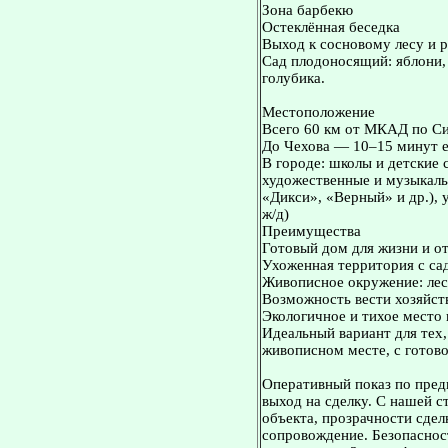
Зона барбекю
Остеклённая беседка
Выход к сосновому лесу и р
Сад плодоносящий: яблони,
голубика.
Местоположение
Всего 60 км от МКАД по С
До Чехова — 10–15 минут 
В городе: школы и детские 
художественные и музыкаль
«Дикси», «Верный» и др.),
ж/д)
Преимущества
Готовый дом для жизни и 
Ухоженная территория с са
Живописное окружение: лес,
Возможность вести хозяйст
Экологичное и тихое место 
Идеальный вариант для тех
живописном месте, с готов
Оперативный показ по пред
выход на сделку. С нашей 
объекта, прозрачности сдел
сопровождение. Безопасност