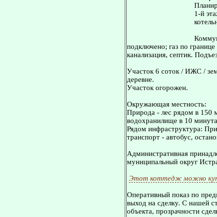
Планир
1-й эт
котельн
Коммун
подключено; газ по границе
канализация, септик. Подъез
Участок 6 соток / ИЖС / зе
деревне.
Участок огорожен.
Окружающая местность:
Природа - лес рядом в 150 
водохранилище в 10 минута
Рядом инфраструктура: Пр
транспорт - автобус, остан
Административная принадле
муниципальный округ Истр
Этот коттедж можно куп
Оперативный показ по пред
выход на сделку. С нашей 
объекта, прозрачности сдел