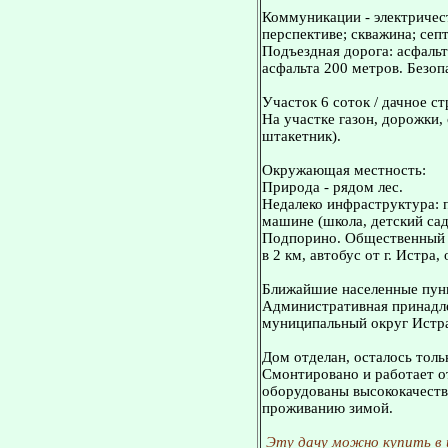
Коммуникации - электричест
перспективе; скважина; сеп
Подъездная дорога: асфальт
асфальта 200 метров. Безоп
Участок 6 соток / дачное с
На участке газон, дорожки,
штакетник).
Окружающая местность:
Природа - рядом лес.
Недалеко инфраструктура: 
машине (школа, детский сад,
Подпорино. Общественный т
в 2 км, автобус от г. Истра,
Ближайшие населенные пунк
Административная принадле
муниципальный округ Истр
Дом отделан, осталось толь
Смонтировано и работает о
оборудованы высококачестве
проживанию зимой.
Эту дачу можно купить в