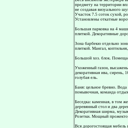
предмету на территории впл
не создавая визуального шу
Участок 7.5 соток сухой, р
Установлены откатные ворот
Большая парковка на 4 маш
плиткой. Декоративные дор
Зона барбекю отдельно зон
плиткой. Мангал, коптильня,
Большой хоз. блок. Помещае
Ухоженный газон, высажены 
декоративная ива, сирень, 1
голубая ель.
Баня: цельное бревно. Вода
помывочная, команда отдыха
Беседка: каменная, в том же
деревянный стол и два дере
Декоративная ширма, музык
Розетки. Мощный прожекто
Вся дорогостоящая мебель и