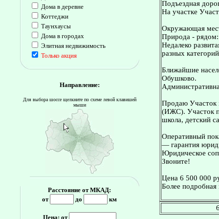
Подъездная дорог
Дома в деревне
На участке Участ
Коттеджи
Таунхаусы
Окружающая мес
Дома в городах
Природа - рядом: 
Недалеко развита
Элитная недвижимость
разных категорий
Только акция
Ближайшие населе
Обушково.
Направление:
Административна
Для выбора шоссе щелкните по схеме левой клавишей
Продаю Участок н
мыши
(ИЖС). Участок п
школа, детский с
Оперативный пока
— гарантия юриди
Юридическое сопр
Звоните!
Цена 6 500 000 р
Более подробная 
Расстояние от МКАД:
от
до
км
Цена: от