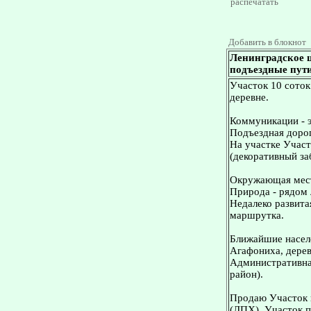
распечатать
Добавить в блокнот
Ленинградское ш
подъездные пути
Участок 10 соток
деревне.
Коммуникации - эл
Подъездная дорог
На участке Участ
(декоративный за
Окружающая мес
Природа - рядом 
Недалеко развита
маршрутка.
Ближайшие населе
Агафониха, дере
Административна
район).
Продаю Участок н
(ЛПХ). Участок п