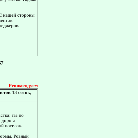
 С нашей стороны
ментов.
неджеров.
57
Рекомендуем
сток 13 соток,
стка; газ по
 дорога:
й поселок.
формы. Ровный