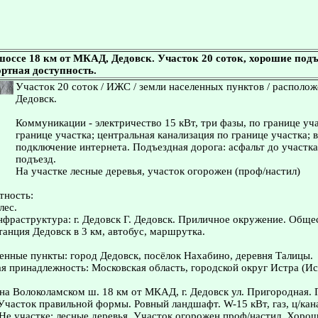
оссе 18 км от МКАД, Дедовск. Участок 20 соток, хорошие подъ
ртная доступность.
Участок 20 соток / ИЖС / земли населенных пунктов / располож
Дедовск.
Коммуникации - электричество 15 кВт, три фазы, по границе уча
границе участка; центральная канализация по границе участка;
подключение интернета. Подъездная дорога: асфальт до участк
подъезд.
На участке лесные деревья, участок огорожен (проф/настил)
тность:
лес.
нфраструктура: г. Дедовск Г. Дедовск. Приличное окружение. Общ
танция Дедовск в 3 км, автобус, маршрутка.
нные пункты: город Дедовск, посёлок Нахабино, деревня Талицы.
 принадлежность: Московская область, городской округ Истра (Ис
а Волоколамском ш. 18 км от МКАД, г. Дедовск ул. Пригородная.
Участок правильной формы. Ровный ландшафт. W-15 кВт, газ, ц/кан
 Не участке: лесные деревья. Участок огорожен проф/настил. Хоро