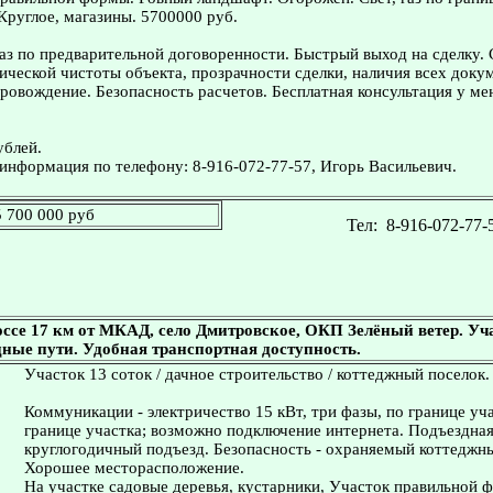
 Круглое, магазины. 5700000 руб.
з по предварительной договоренности. Быстрый выход на сделку.
ческой чистоты объекта, прозрачности сделки, наличия всех доку
овождение. Безопасность расчетов. Бесплатная консультация у ме
ублей.
информация по телефону: 8-916-072-77-57, Игорь Васильевич.
5 700 000 руб
Тел:
8-916-072-77-
се 17 км от МКАД, село Дмитровское, ОКП Зелёный ветер. Уча
ные пути. Удобная транспортная доступность.
Участок 13 соток / дачное строительство / коттеджный поселок.
Коммуникации - электричество 15 кВт, три фазы, по границе уча
границе участка; возможно подключение интернета. Подъездная
круглогодичный подъезд. Безопасность - охраняемый коттеджны
Хорошее месторасположение.
На участке садовые деревья, кустарники, Участок правильной 