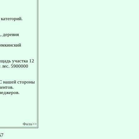
 категорий.
, деревня
Химкинский
щадь участка 12
 лес. 5900000
 С нашей стороны
ментов.
неджеров.
Фото>>
57