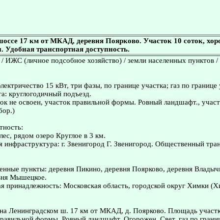
оссе 17 км от МКАД, деревня Поярково. Участок 10 соток, хо
. Удобная транспортная доступность.
 / ИЖС (личное подсобное хозяйство) / земли населенных пунктов /
ектричество 15 кВт, три фазы, по границе участка; газ по границе 
а: круглогодичный подъезд.
ок не освоен, участок правильной формы. Ровный ландшафт., учас
бор.)
тность:
лес, рядом озеро Круглое в 3 км.
я инфраструктура: г. Звенигород Г. Звенигород. Общественный тран
нные пункты: деревня Пикино, деревня Поярково, деревня Владыч
вня Мышецкое.
я принадлежность: Московская область, городской округ Химки (
а Ленинградском ш. 17 км от МКАД, д. Поярково. Площадь участк
равильной формы. Ровный ландшафт. Огорожен. Свет, газ по границ