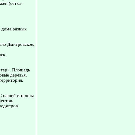
жен (сетка-
г дома разных
ело Дмитровское,
рск
етер». Площадь
овые деревья,
 территория.
 С нашей стороны
ментов.
неджеров.