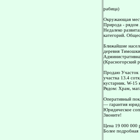
рабица)
Окружающая мес
Природа - рядом 
Недалеко развита
категорий. Общес
Ближайшие населе
деревня Тимошки
Административная
(Красногорский р
Продаю Участок 
участка 13.4 сот
кустарник. W-15 
Рядом: Храм, маг
Оперативный пока
— гарантия юриди
Юридическое сопр
Звоните!
Цена 19 000 000 
Более подробная 