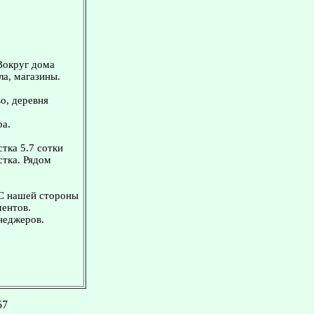
Вокруг дома
ла, магазины.
о, деревня
ра.
тка 5.7 сотки
стка. Рядом
 С нашей стороны
ментов.
неджеров.
57