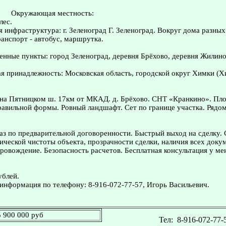
Окружающая местность:
лес.
я инфраструктура: г. Зеленоград Г. Зеленоград. Вокруг дома разных
анспорт - автобус, маршрутка.
нные пункты: город Зеленоград, деревня Брёхово, деревня Жилино
я принадлежность: Московская область, городской округ Химки (
на Пятницком ш. 17км от МКАД. д. Брёхово. СНТ «Кранкино». Пло
равильной формы. Ровный ландшафт. Сет по границе участка. Рядом
з по предварительной договоренности. Быстрый выход на сделку.
ческой чистоты объекта, прозрачности сделки, наличия всех доку
овождение. Безопасность расчетов. Бесплатная консультация у ме
ублей.
информация по телефону: 8-916-072-77-57, Игорь Васильевич.
5 900 000 руб
Тел:
8-916-072-77-