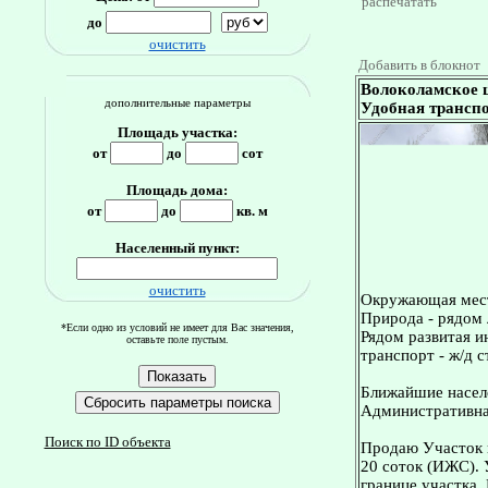
распечатать
до
очистить
Добавить в блокнот
Волоколамское ш
дополнительные параметры
Удобная транспо
Площадь участка:
от
до
сот
Площадь дома:
от
до
кв. м
Населенный пункт:
очистить
Окружающая мес
Природа - рядом 
*Если одно из условий не имеет для Вас значения,
Рядом развитая и
оставьте поле пустым.
транспорт - ж/д с
Ближайшие населе
Административная
Поиск по ID объекта
Продаю Участок н
20 соток (ИЖС). 
границе участка.