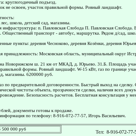
а: круглогодичный подъезд.
ок не освоен, участок правильной формы. Ровный ландшафт.
тность:
лес, школа, детский сад, магазины.
я инфраструктура: п. Павловская Слобода П. Павловская Слобода. 
. Общественный транспорт - автобус, маршрутка. Рядом д/сад, шко
нные пункты: деревня Чесноково, деревня Козёнки, деревня Юрьев
я принадлежность: Московская область, муниципальный округ Ист
а Новорижском ш. 21 км от МКАД, д. Юрьево. 31.Б. Площадь учас
равильной формы. Ровный ландшафт. W-15 кВт, газ по границе уча
ад, магазины. 6200000 руб.
з по предварительной договоренности. Быстрый выход на сделку.
ческой чистоты объекта, прозрачности сделки, наличия всех доку
овождение. Безопасность расчетов. Бесплатная консультация у ме
ублей, документы готовы к продаже.
информация по телефону: 8-916-072-77-57, Игорь Васильевич.
6 500 000 руб
Тел:
8-916-072-77-