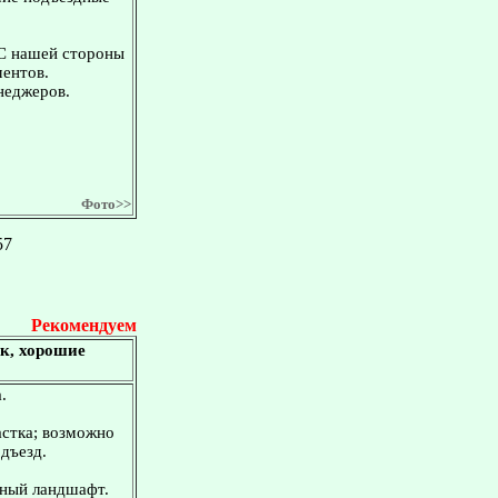
 С нашей стороны
ментов.
неджеров.
Фото>>
57
Рекомендуем
ок, хорошие
.
астка; возможно
дъезд.
вный ландшафт.