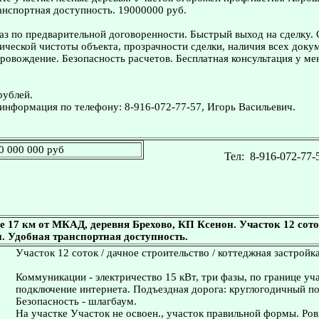
анспортная доступность. 19000000 руб.
з по предварительной договоренности. Быстрый выход на сделку.
ческой чистоты объекта, прозрачности сделки, наличия всех доку
овождение. Безопасность расчетов. Бесплатная консультация у ме
рублей.
информация по телефону: 8-916-072-77-57, Игорь Васильевич.
0 000 000 руб
Тел:
8-916-072-77-
 17 км от МКАД, деревня Брехово, КП Ксенон. Участок 12 сот
. Удобная транспортная доступность.
Участок 12 соток / дачное строительство / коттеджная застройка
Коммуникации - электричество 15 кВт, три фазы, по границе уч
подключение интернета. Подъездная дорога: круглогодичный по
Безопасность - шлагбаум.
На участке Участок не освоен., участок правильной формы. Ро