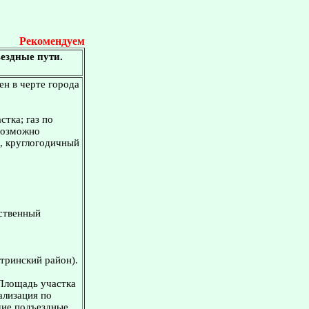
Рекомендуем
ездные пути.
ен в черте города
стка; газ по
 возможно
а, круглогодичный
ественный
тринский район).
 Площадь участка
ализация по
шие подъездные