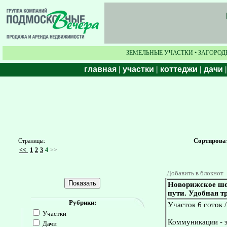
ЗЕМЕЛЬНЫЕ УЧАСТКИ • ЗАГОРОД
главная
|
участки
|
коттеджи
|
дачи
Сортирова
Страницы:
<<
1
2
3
4
>>
Добавить в блокнот
Новорижское шос
пути. Удобная т
Рубрики:
Участок 6 соток 
Участки
Коммуникации - эл
Дачи