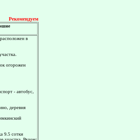
Рекомендуем
рошие
 расположен в
участка.
ток огорожен
спорт - автобус,
ино, деревня
Химкинский
а 9.5 сотки
е участка. Рядом: