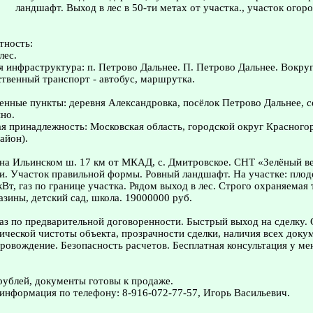
ландшафт. Выход в лес в 50-ти метах от участка., участок огоро
тность:
лес.
я инфраструктура: п. Петрово Дальнее. П. Петрово Дальнее. Вокру
твенный транспорт - автобус, маршрутка.
нные пункты: деревня Александровка, посёлок Петрово Дальнее, с
но.
 принадлежность: Московская область, городской округ Красного
айон).
на Ильинском ш. 17 км от МКАД, с. Дмитровское. СНТ «Зелёный в
ки. Участок правильной формы. Ровный ландшафт. На участке: плод
кВт, газ по границе участка. Рядом выход в лес. Строго охраняемая
азины, детский сад, школа. 19000000 руб.
з по предварительной договоренности. Быстрый выход на сделку.
ческой чистоты объекта, прозрачности сделки, наличия всех доку
овождение. Безопасность расчетов. Бесплатная консультация у ме
рублей, документы готовы к продаже.
информация по телефону: 8-916-072-77-57, Игорь Васильевич.