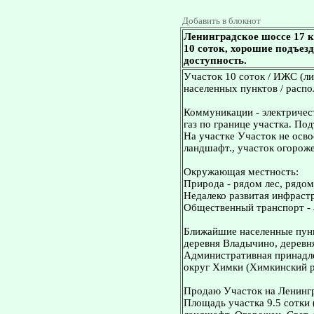
Добавить в блокнот
Ленинградское шоссе 17 
10 соток, хорошие подъез
доступность.
Участок 10 соток / ИЖС (ли
населенных пунктов / распо
Коммуникации - электричест
газ по границе участка. По
На участке Участок не осв
ландшафт., участок огороже
Окружающая местность:
Природа - рядом лес, рядом
Недалеко развитая инфрастр
Общественный транспорт - 
Ближайшие населенные пунк
деревня Владычино, деревн
Административная принадле
округ Химки (Химкинский р
Продаю Участок на Ленингр
Площадь участка 9.5 сотки