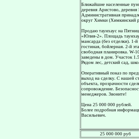
Ближайшие населенные пунк
деревня Аристово, деревня 
Административная принадле
округ Химки (Химкинский р
Продаю таунхаус на Пятниц
«Юлия-2». Площадь таунхаус
мансарда (без отделки). 1-й
гостиная, бойлерная. 2-й э
свободная планировка. W-1
заведены в дом. Участок 1.
Рядом лес, детский сад, шк
Оперативный показ по пред
выход на сделку. С нашей 
объекта, прозрачности сдел
сопровождение. Безопасност
менеджеров. Звоните!
Цена 25 000 000 рублей.
Более подробная информаци
Васильевич.
25 000 000 руб