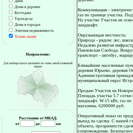
Дачи
Дома в деревне
Коммуникации - электричест
Коттеджи
газ по границе участка. По
Таунхаусы
На участке Участок не осв
Дома в городах
ландшафт.
Элитная недвижимость
Окружающая местность:
Только акция
Природа - рядом: лес, школа
Недалеко развитая инфрастр
Павловская Слобода. Вокру
Направление:
транспорт - автобус, маршр
Для выбора шоссе щелкните по схеме левой клавишей
Ближайшие населенные пунк
мыши
деревня Юрьево, деревня О
Административная принадле
муниципальный округ Истр
Продаю Участок на Новориж
Площадь участка 5.7 сотки
ландшафт. W-15 кВт, газ по 
магазины. 6200000 руб.
Оперативный показ по пред
Расстояние от МКАД:
выход на сделку. С нашей 
от
до
км
объекта, прозрачности сдел
сопровождение. Безопасност