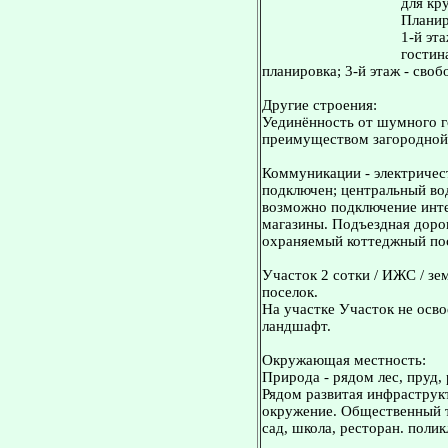
для кр
Планир
1-й эт
гостин
планировка; 3-й этаж - своб
Другие строения:
Уединённость от шумного го
преимуществом загородной
Коммуникации - электричест
подключен; центральный во
возможно подключение интер
магазины. Подъездная дорог
охраняемый коттеджный по
Участок 2 сотки / ИЖС / зе
поселок.
На участке Участок не осв
ландшафт.
Окружающая местность:
Природа - рядом лес, пруд, 
Рядом развитая инфраструкт
окружение. Общественный т
сад, школа, ресторан. поли