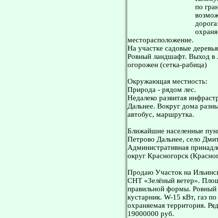
по гра
возмож
дорога
охраня
месторасположение.
На участке садовые деревь
Ровный ландшафт. Выход в л
огорожен (сетка-рабица)
Окружающая местность:
Природа - рядом лес.
Недалеко развитая инфрастр
Дальнее. Вокруг дома разн
автобус, маршрутка.
Ближайшие населенные пунк
Петрово Дальнее, село Дми
Административная принадле
округ Красногорск (Красног
Продаю Участок на Ильинск
СНТ «Зелёный ветер». Площ
правильной формы. Ровный 
кустарник. W-15 кВт, газ по
охраняемая территория. Ряд
19000000 руб.