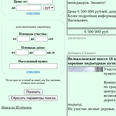
Цена: от
менеджеров. Звоните!
до
Цена 6 500 000 рублей, док
очистить
Более подробная информаци
Васильевич.
дополнительные параметры
6 500 000 руб
Площадь участка:
распечатать
от
до
сот
Площадь дома:
от
до
кв. м
Добавить в блокнот
Волоколамское шоссе 18 к
Населенный пункт:
хорошие подъездные пути.
Участо
очистить
пункто
*Если одно из условий не имеет для Вас значения,
Коммун
оставьте поле пустым.
по гра
центра
возмож
дорога
подъезд.
Поиск по ID объекта
На участке лесные деревья,