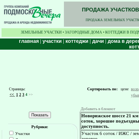
ПРОДАЖА УЧАСТКОВ,
ПРОДАЖА ЗЕМЕЛЬНЫХ УЧАСТКО
ЗЕМЕЛЬНЫЕ УЧАСТКИ • ЗАГОРОДНЫЕ ДОМА • КОТТЕДЖИ В ПОД
главная
|
участки
|
коттеджи
|
дачи
|
дома в дере
кот
Сортировать по:
цене
воз
Страницы:
<<
1
2
3
4
>>
убы
Добавить в блокнот
Новорижское шоссе 21 км
соток, хорошие подъездны
доступность.
Рубрики:
Участок 6 соток / ИЖС / зе
Участки
деревне.