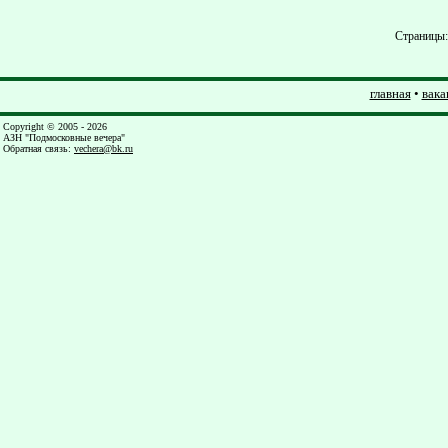
Страницы
главная
•
вака
Copyright © 2005 - 2026
АЗН "Подмосковные вечера"
Обратная связь
:
vechera@bk.ru