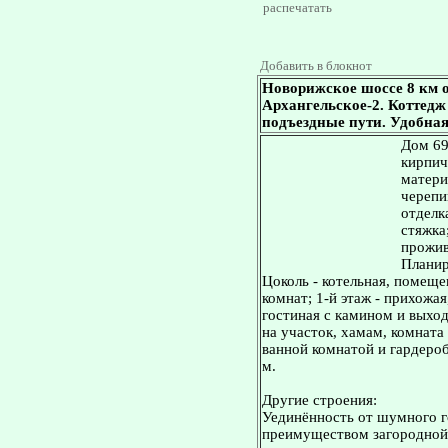
распечатать
Добавить в блокнот
Новорижское шоссе 8 км 
Архангельское-2. Коттедж 
подъездные пути. Удобная
Дом 696
кирпич
матери
черепи
отделка
стяжка
прожив
Планир
Цоколь - котельная, помещ
комнат; 1-й этаж - прихожая
гостиная с камином и выход
на участок, хамам, комната 
ванной комнатой и гардеробн
м.
Другие строения:
Уединённость от шумного го
преимуществом загородной