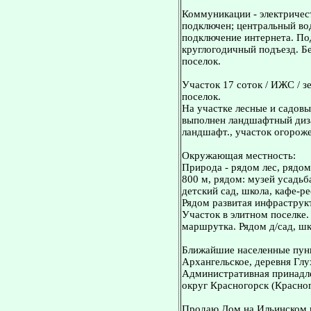
Коммуникации - электричест
подключен; центральный во
подключение интернета. Под
круглогодичный подъезд. Б
поселок.
Участок 17 соток / ИЖС / з
поселок.
На участке лесные и садовы
выполнен ландшафтный диз
ландшафт., участок огороже
Окружающая местность:
Природа - рядом лес, рядом
800 м, рядом: музей усадьб
детский сад, школа, кафе-р
Рядом развитая инфраструкт
Участок в элитном поселке.
маршрутка. Рядом д/сад, шк
Ближайшие населенные пунк
Архангельское, деревня Глу
Административная принадле
округ Красногорск (Красног
Продаю Дом на Ильинском ш