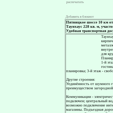
распечатать
Добавить в блокнот
Пятницкое шоссе 10 км о
Таунхаус 228 кв. м, участ
Удобная транспортная дос
Таунхау
кирпич
металл
внутре
для кр
Планир
1-й эт
гостин
планировка; 3-й этаж - своб
Другие строения:
Уединённость от шумного го
преимуществом загородной
Коммуникации - электричест
подключен; центральный во
возможно подключение интер
магазины. Подъездная дорог