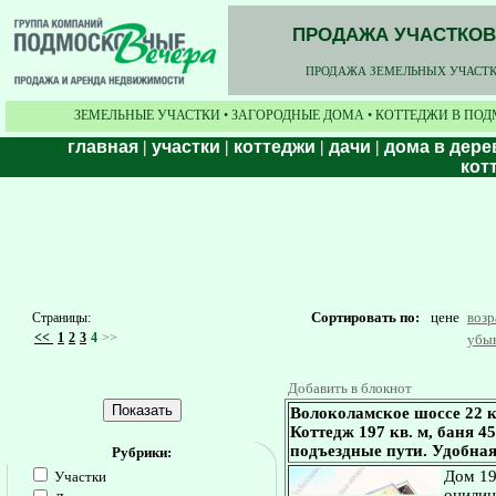
ПРОДАЖА УЧАСТКОВ,
ПРОДАЖА ЗЕМЕЛЬНЫХ УЧАСТКО
ЗЕМЕЛЬНЫЕ УЧАСТКИ • ЗАГОРОДНЫЕ ДОМА • КОТТЕДЖИ В ПОД
главная
|
участки
|
коттеджи
|
дачи
|
дома в дере
кот
Сортировать по:
цене
воз
Страницы:
<<
1
2
3
4
>>
убы
Добавить в блокнот
Волоколамское шоссе 22 
Коттедж 197 кв. м, баня 45
подъездные пути. Удобная
Рубрики:
Дом 197
Участки
оцилин