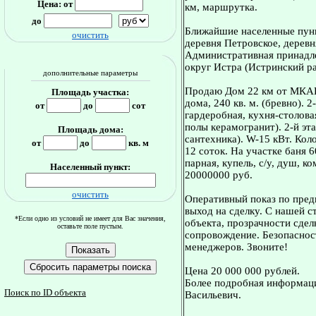
Цена: от
км, маршрутка.
до
Ближайшие населенные пунк
очистить
деревня Петровское, дерев
Административная принадле
округ Истра (Истринский ра
дополнительные параметры
Продаю Дом 22 км от МКАКД
Площадь участка:
дома, 240 кв. м. (бревно). 
от
до
сот
гардеробная, кухня-столовая
полы керамогранит). 2-й эта
Площадь дома:
сантехника). W-15 кВт. Коло
от
до
кв. м
12 соток. На участке баня 6
парная, купель, с/у, душ, к
Населенный пункт:
20000000 руб.
очистить
Оперативный показ по пред
выход на сделку. С нашей 
*Если одно из условий не имеет для Вас значения,
объекта, прозрачности сдел
оставьте поле пустым.
сопровождение. Безопасност
менеджеров. Звоните!
Цена 20 000 000 рублей.
Более подробная информаци
Поиск по ID объекта
Васильевич.