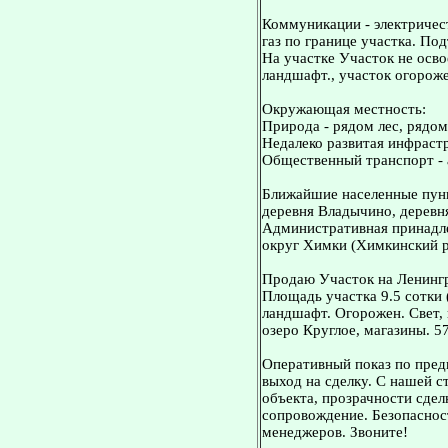
Коммуникации - электричест
газ по границе участка. По
На участке Участок не осв
ландшафт., участок огороже
Окружающая местность:
Природа - рядом лес, рядом
Недалеко развитая инфрастр
Общественный транспорт - 
Ближайшие населенные пунк
деревня Владычино, деревн
Административная принадле
округ Химки (Химкинский р
Продаю Участок на Ленингр
Площадь участка 9.5 сотки
ландшафт. Огорожен. Свет, г
озеро Круглое, магазины. 5
Оперативный показ по пред
выход на сделку. С нашей 
объекта, прозрачности сдел
сопровождение. Безопасност
менеджеров. Звоните!