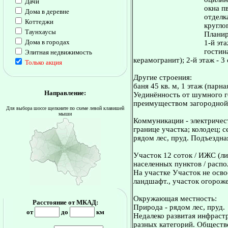
Дачи
окна п
Дома в деревне
отделка
Коттеджи
кругло
Таунхаусы
Планир
Дома в городах
1-й эт
гостина
Элитная недвижимость
керамогранит); 2-й этаж - 3 
Только акция
Другие строения:
баня 45 кв. м, 1 этаж (парна
Направление:
Уединённость от шумного го
преимуществом загородной
Для выбора шоссе щелкните по схеме левой клавишей
мыши
Коммуникации - электричест
границе участка; колодец; 
рядом лес, пруд. Подъездна
Участок 12 соток / ИЖС (ли
населенных пунктов / распо
На участке Участок не осв
ландшафт., участок огороже
Окружающая местность:
Расстояние от МКАД:
Природа - рядом лес, пруд.
от
до
км
Недалеко развитая инфрастр
разных категорий. Обществе