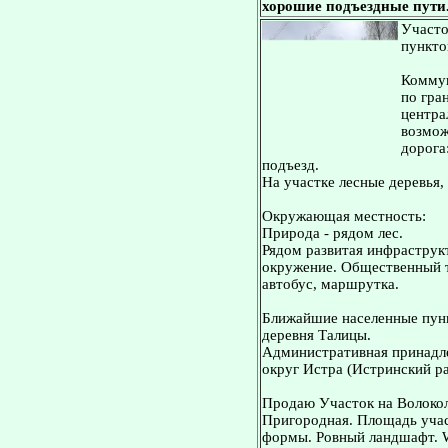
хорошие подъездные пути.
Участо
пункто
Коммун
по гра
центра
возмож
дорога
подъезд.
На участке лесные деревья,
Окружающая местность:
Природа - рядом лес.
Рядом развитая инфраструкт
окружение. Общественный тр
автобус, маршрутка.
Ближайшие населенные пунк
деревня Талицы.
Административная принадле
округ Истра (Истринский ра
Продаю Участок на Волокол
Пригородная. Площадь учас
формы. Ровный ландшафт. W-