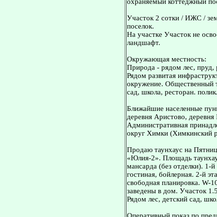
охраняемый коттеджный по
Участок 2 сотки / ИЖС / зе
поселок.
На участке Участок не осв
ландшафт.
Окружающая местность:
Природа - рядом лес, пруд, 
Рядом развитая инфраструкт
окружение. Общественный т
сад, школа, ресторан. поли
Ближайшие населенные пунк
деревня Аристово, деревня 
Административная принадле
округ Химки (Химкинский р
Продаю таунхаус на Пятниц
«Юлия-2». Площадь таунхаус
мансарда (без отделки). 1-й
гостиная, бойлерная. 2-й э
свободная планировка. W-1
заведены в дом. Участок 1.
Рядом лес, детский сад, шк
Оперативный показ по пред