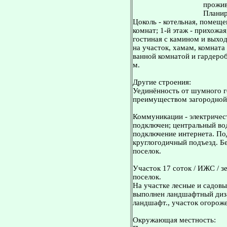
прожив
Планир
Цоколь - котельная, помещ
комнат; 1-й этаж - прихожая
гостиная с камином и выход
на участок, хамам, комната 
ванной комнатой и гардеробн
м.
Другие строения:
Уединённость от шумного го
преимуществом загородной
Коммуникации - электричест
подключен; центральный во
подключение интернета. Под
круглогодичный подъезд. Б
поселок.
Участок 17 соток / ИЖС / з
поселок.
На участке лесные и садовы
выполнен ландшафтный диз
ландшафт., участок огороже
Окружающая местность: