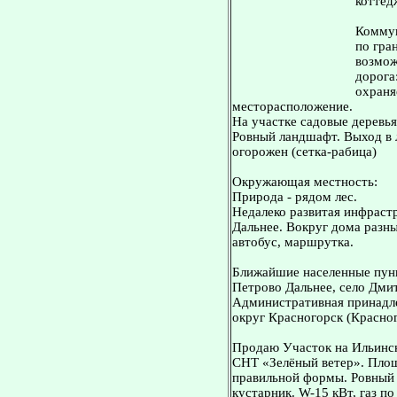
коттед
Коммун
по гра
возмож
дорога
охраня
месторасположение.
На участке садовые деревь
Ровный ландшафт. Выход в л
огорожен (сетка-рабица)
Окружающая местность:
Природа - рядом лес.
Недалеко развитая инфрастр
Дальнее. Вокруг дома разн
автобус, маршрутка.
Ближайшие населенные пунк
Петрово Дальнее, село Дми
Административная принадле
округ Красногорск (Красног
Продаю Участок на Ильинск
СНТ «Зелёный ветер». Площ
правильной формы. Ровный 
кустарник. W-15 кВт, газ по