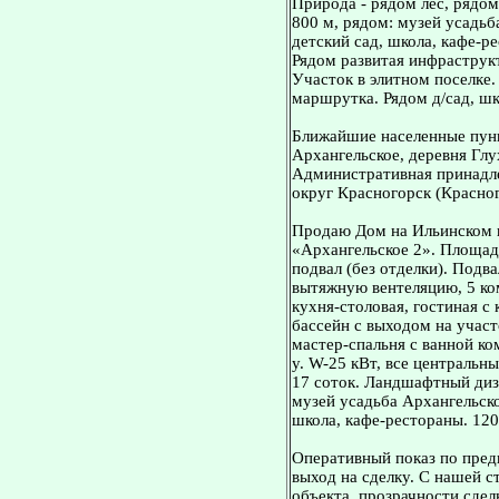
Природа - рядом лес, рядом
800 м, рядом: музей усадьб
детский сад, школа, кафе-р
Рядом развитая инфраструкт
Участок в элитном поселке.
маршрутка. Рядом д/сад, шк
Ближайшие населенные пунк
Архангельское, деревня Глу
Административная принадле
округ Красногорск (Красног
Продаю Дом на Ильинском ш
«Архангельское 2». Площадь
подвал (без отделки). Подв
вытяжную вентеляцию, 5 ком
кухня-столовая, гостиная с
бассейн с выходом на участо
мастер-спальня с ванной ком
у. W-25 кВт, все центральн
17 соток. Ландшафтный диз
музей усадьба Архангельское
школа, кафе-рестораны. 12
Оперативный показ по пред
выход на сделку. С нашей 
объекта, прозрачности сдел