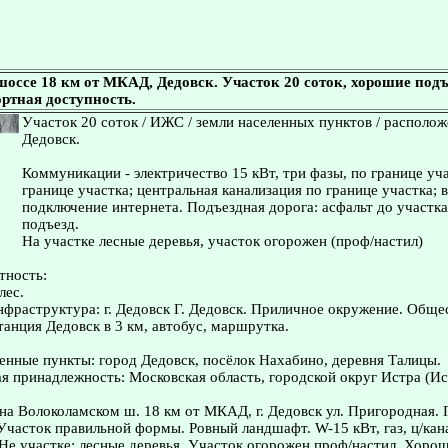
оссе 18 км от МКАД, Дедовск. Участок 20 соток, хорошие подъ
ртная доступность.
Участок 20 соток / ИЖС / земли населенных пунктов / располож
Дедовск.
Коммуникации - электричество 15 кВт, три фазы, по границе уча
границе участка; центральная канализация по границе участка;
подключение интернета. Подъездная дорога: асфальт до участк
подъезд.
На участке лесные деревья, участок огорожен (проф/настил)
тность:
лес.
нфраструктура: г. Дедовск Г. Дедовск. Приличное окружение. Общ
танция Дедовск в 3 км, автобус, маршрутка.
нные пункты: город Дедовск, посёлок Нахабино, деревня Талицы.
 принадлежность: Московская область, городской округ Истра (Ис
а Волоколамском ш. 18 км от МКАД, г. Дедовск ул. Пригородная.
Участок правильной формы. Ровный ландшафт. W-15 кВт, газ, ц/кан
 Не участке: лесные деревья. Участок огорожен проф/настил. Хоро