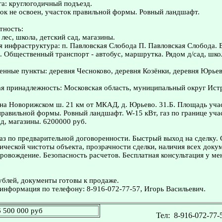
а: круглогодичный подъезд.
ок не освоен, участок правильной формы. Ровный ландшафт.
тность:
лес, школа, детский сад, магазины.
я инфраструктура: п. Павловская Слобода П. Павловская Слобода. 
. Общественный транспорт - автобус, маршрутка. Рядом д/сад, шко
нные пункты: деревня Чесноково, деревня Козёнки, деревня Юрьев
я принадлежность: Московская область, муниципальный округ Ист
а Новорижском ш. 21 км от МКАД, д. Юрьево. 31.Б. Площадь учас
равильной формы. Ровный ландшафт. W-15 кВт, газ по границе уча
ад, магазины. 6200000 руб.
з по предварительной договоренности. Быстрый выход на сделку.
ческой чистоты объекта, прозрачности сделки, наличия всех доку
овождение. Безопасность расчетов. Бесплатная консультация у ме
ублей, документы готовы к продаже.
информация по телефону: 8-916-072-77-57, Игорь Васильевич.
6 500 000 руб
Тел:
8-916-072-77-