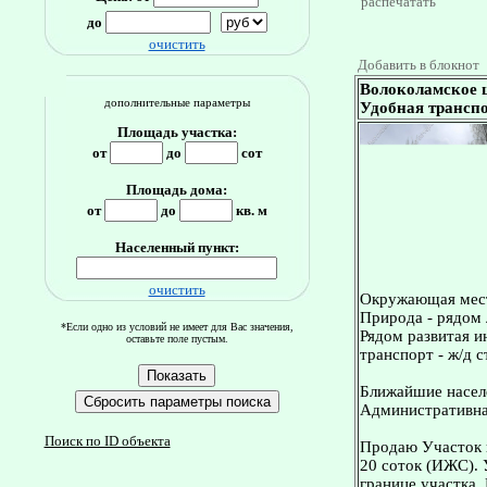
распечатать
до
очистить
Добавить в блокнот
Волоколамское ш
дополнительные параметры
Удобная транспо
Площадь участка:
от
до
сот
Площадь дома:
от
до
кв. м
Населенный пункт:
очистить
Окружающая мес
Природа - рядом 
*Если одно из условий не имеет для Вас значения,
Рядом развитая и
оставьте поле пустым.
транспорт - ж/д с
Ближайшие населе
Административная
Поиск по ID объекта
Продаю Участок н
20 соток (ИЖС). 
границе участка.