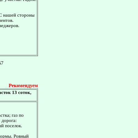
 С нашей стороны
ментов.
неджеров.
57
Рекомендуем
сток 13 соток,
стка; газ по
 дорога:
й поселок.
формы. Ровный