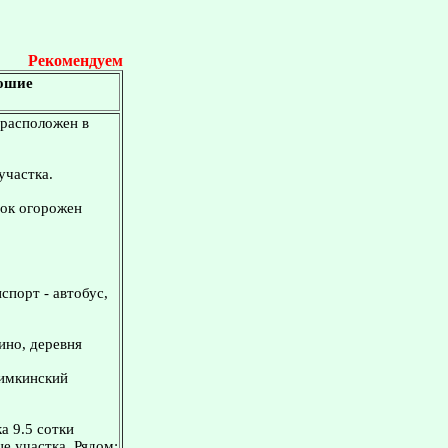
Рекомендуем
рошие
 расположен в
участка.
ток огорожен
спорт - автобус,
ино, деревня
Химкинский
а 9.5 сотки
е участка. Рядом: