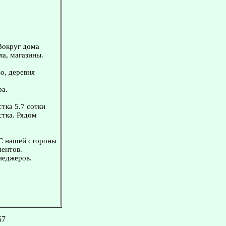
Вокруг дома
ла, магазины.
о, деревня
ра.
тка 5.7 сотки
стка. Рядом
 С нашей стороны
ментов.
неджеров.
57