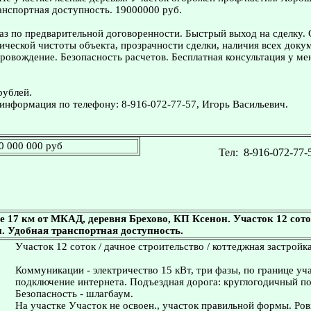
анспортная доступность. 19000000 руб.
з по предварительной договоренности. Быстрый выход на сделку.
ческой чистоты объекта, прозрачности сделки, наличия всех доку
овождение. Безопасность расчетов. Бесплатная консультация у ме
рублей.
информация по телефону: 8-916-072-77-57, Игорь Васильевич.
0 000 000 руб
Тел:
8-916-072-77-
 17 км от МКАД, деревня Брехово, КП Ксенон. Участок 12 сот
. Удобная транспортная доступность.
Участок 12 соток / дачное строительство / коттеджная застройка
Коммуникации - электричество 15 кВт, три фазы, по границе уч
подключение интернета. Подъездная дорога: круглогодичный по
Безопасность - шлагбаум.
На участке Участок не освоен., участок правильной формы. Ро