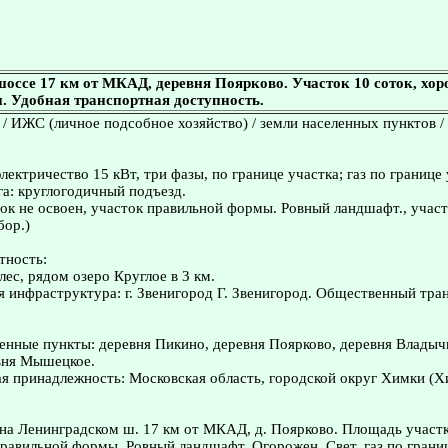
оссе 17 км от МКАД, деревня Поярково. Участок 10 соток, хо
. Удобная транспортная доступность.
 / ИЖС (личное подсобное хозяйство) / земли населенных пунктов /
ектричество 15 кВт, три фазы, по границе участка; газ по границе 
а: круглогодичный подъезд.
ок не освоен, участок правильной формы. Ровный ландшафт., учас
бор.)
тность:
лес, рядом озеро Круглое в 3 км.
я инфраструктура: г. Звенигород Г. Звенигород. Общественный тран
нные пункты: деревня Пикино, деревня Поярково, деревня Владыч
вня Мышецкое.
я принадлежность: Московская область, городской округ Химки (
а Ленинградском ш. 17 км от МКАД, д. Поярково. Площадь участк
равильной формы. Ровный ландшафт. Огорожен. Свет, газ по границ