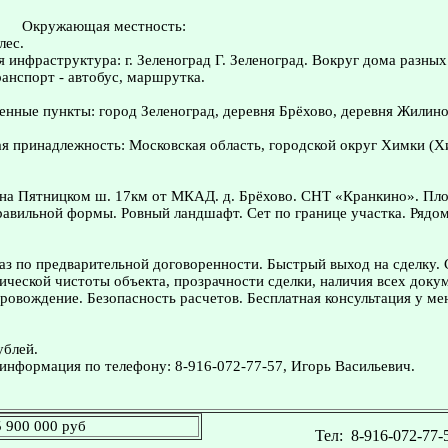
Окружающая местность:
лес.
я инфраструктура: г. Зеленоград Г. Зеленоград. Вокруг дома разных
анспорт - автобус, маршрутка.
нные пункты: город Зеленоград, деревня Брёхово, деревня Жилино
я принадлежность: Московская область, городской округ Химки (
на Пятницком ш. 17км от МКАД. д. Брёхово. СНТ «Кранкино». Пло
равильной формы. Ровный ландшафт. Сет по границе участка. Рядом
з по предварительной договоренности. Быстрый выход на сделку.
ческой чистоты объекта, прозрачности сделки, наличия всех доку
овождение. Безопасность расчетов. Бесплатная консультация у ме
ублей.
информация по телефону: 8-916-072-77-57, Игорь Васильевич.
5 900 000 руб
Тел:
8-916-072-77-