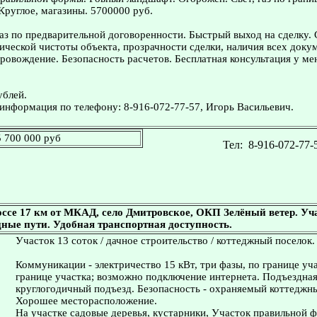
 Круглое, магазины. 5700000 руб.
з по предварительной договоренности. Быстрый выход на сделку.
ческой чистоты объекта, прозрачности сделки, наличия всех доку
овождение. Безопасность расчетов. Бесплатная консультация у ме
ублей.
информация по телефону: 8-916-072-77-57, Игорь Васильевич.
5 700 000 руб
Тел:
8-916-072-77-
се 17 км от МКАД, село Дмитровское, ОКП Зелёный ветер. Уча
ные пути. Удобная транспортная доступность.
Участок 13 соток / дачное строительство / коттеджный поселок.
Коммуникации - электричество 15 кВт, три фазы, по границе уча
границе участка; возможно подключение интернета. Подъездная
круглогодичный подъезд. Безопасность - охраняемый коттеджны
Хорошее месторасположение.
На участке садовые деревья, кустарники, Участок правильной 