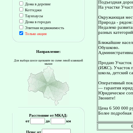
Подъездная дорог
Дома в деревне
На участке Участ
Коттеджи
Таунхаусы
Окружающая мес
Дома в городах
Природа - рядом: 
Недалеко развита
Элитная недвижимость
разных категорий
Только акция
Ближайшие населе
Обушково.
Направление:
Административна
Для выбора шоссе щелкните по схеме левой клавишей
Продаю Участок н
мыши
(ИЖС). Участок п
школа, детский с
Оперативный пока
— гарантия юриди
Юридическое сопр
Звоните!
Цена 6 500 000 р
Более подробная 
Расстояние от МКАД:
от
до
км
Цена: от