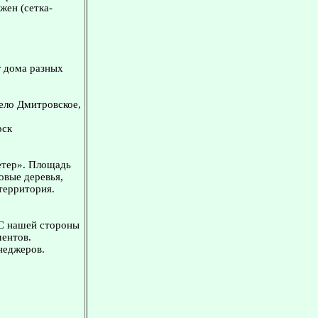
жен (сетка-
г дома разных
ело Дмитровское,
рск
етер». Площадь
овые деревья,
 территория.
 С нашей стороны
ментов.
неджеров.