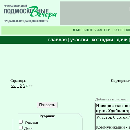
ЗЕМЕЛЬНЫЕ УЧАСТКИ • ЗАГОРОД
главная
|
участки
|
коттеджи
|
дачи
Сортирова
Страницы:
<<
1
2
3
4
>>
Добавить в блокнот
Новорижское шос
пути. Удобная т
Рубрики:
Участок 6 соток 
Участки
Коммуникации - эл
Дачи