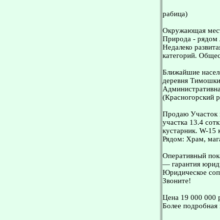
рабица)
Окружающая мес
Природа - рядом 
Недалеко развита
категорий. Общес
Ближайшие населе
деревня Тимошки
Административная
(Красногорский р
Продаю Участок 
участка 13.4 сот
кустарник. W-15 
Рядом: Храм, маг
Оперативный пока
— гарантия юриди
Юридическое сопр
Звоните!
Цена 19 000 000 
Более подробная 