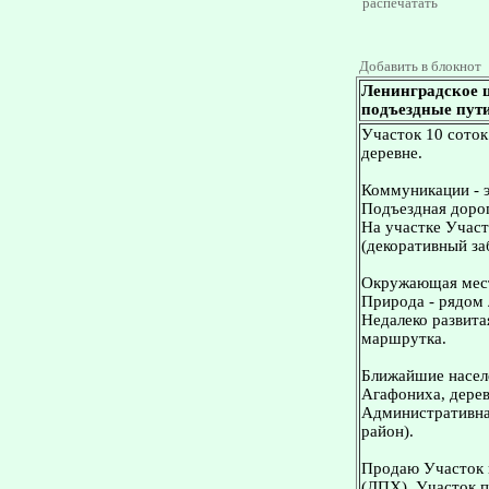
распечатать
Добавить в блокнот
Ленинградское ш
подъездные пути
Участок 10 соток
деревне.
Коммуникации - эл
Подъездная дорог
На участке Участ
(декоративный за
Окружающая мес
Природа - рядом 
Недалеко развита
маршрутка.
Ближайшие населе
Агафониха, дере
Административна
район).
Продаю Участок н
(ЛПХ). Участок п