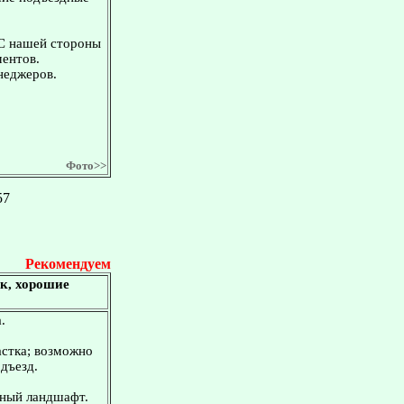
 С нашей стороны
ментов.
неджеров.
Фото>>
57
Рекомендуем
ок, хорошие
.
астка; возможно
дъезд.
вный ландшафт.