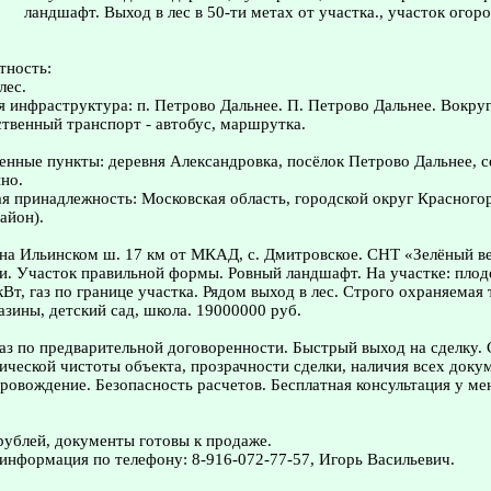
ландшафт. Выход в лес в 50-ти метах от участка., участок огоро
тность:
лес.
я инфраструктура: п. Петрово Дальнее. П. Петрово Дальнее. Вокру
твенный транспорт - автобус, маршрутка.
нные пункты: деревня Александровка, посёлок Петрово Дальнее, с
но.
 принадлежность: Московская область, городской округ Красного
айон).
на Ильинском ш. 17 км от МКАД, с. Дмитровское. СНТ «Зелёный в
ки. Участок правильной формы. Ровный ландшафт. На участке: плод
кВт, газ по границе участка. Рядом выход в лес. Строго охраняемая
азины, детский сад, школа. 19000000 руб.
з по предварительной договоренности. Быстрый выход на сделку.
ческой чистоты объекта, прозрачности сделки, наличия всех доку
овождение. Безопасность расчетов. Бесплатная консультация у ме
рублей, документы готовы к продаже.
информация по телефону: 8-916-072-77-57, Игорь Васильевич.