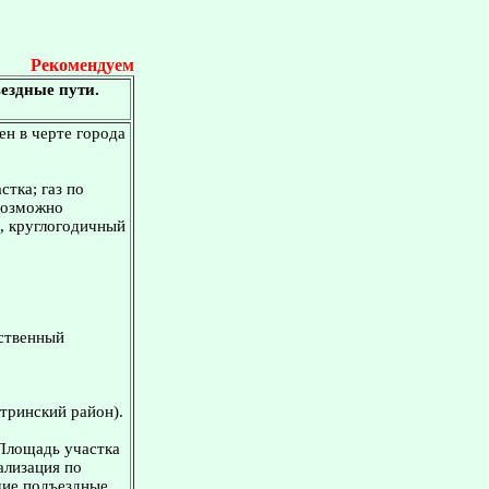
Рекомендуем
ездные пути.
ен в черте города
стка; газ по
 возможно
а, круглогодичный
ественный
тринский район).
 Площадь участка
ализация по
шие подъездные