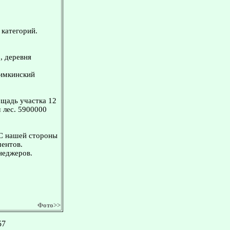
 категорий.
, деревня
Химкинский
щадь участка 12
 лес. 5900000
 С нашей стороны
ментов.
неджеров.
Фото>>
57