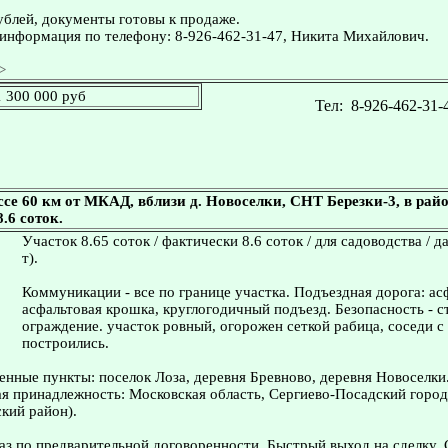
ублей, документы готовы к продаже.
информация по телефону: 8-926-462-31-47, Никита Михайлович.
>
1 300 000 руб
Тел:
8-926-462-31-
се 60 км от МКАД, вблизи д. Новоселки, СНТ Березки-3, в райо
.6 соток.
Участок 8.65 соток / фактически 8.6 соток / для садоводства / д
т).
Коммуникации - все по границе участка. Подъездная дорога: ас
асфальтовая крошка, круглогодичный подъезд. Безопасность - 
ограждение. участок ровный, огорожен сеткой рабица, соседи с 
построились.
нные пункты: поселок Лоза, деревня Бревново, деревня Новоселки
 принадлежность: Московская область, Сергиево-Посадский город
кий район).
з по предварительной договоренности. Быстрый выход на сделку.