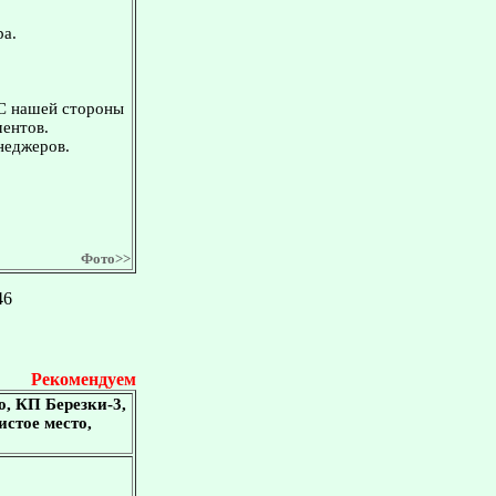
ра.
 С нашей стороны
ментов.
неджеров.
Фото>>
46
Рекомендуем
, КП Березки-3,
истое место,