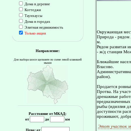
Дома в деревне
Коттеджи
Таунхаусы
Дома в городах
Элитная недвижимость
Окружающая мес
Только акция
Природа - рядом 
м.
Рядом развитая и
Направление:
- ж/д станция Мо
Для выбора шоссе щелкните по схеме левой клавишей
Ближайшие населе
мыши
Власово.
Административна
район).
Продается ровный
Протва. На участо
дренажные работы
предназначенных 
рыбы (идиллия дл
доступности рас
Расстояние от МКАД:
проживают, добр
от
до
км
Этот участок м
Цена: от