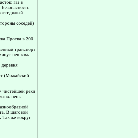
сток; газ в
 Безопасность -
 коттеджный
стороны соседей)
ека Протва в 200
венный транспорт
 минут пешком.
 деревня
уг (Можайский
у чистейшей реки
и выполнены
разнообразной
та. В шаговой
 Так же вокруг