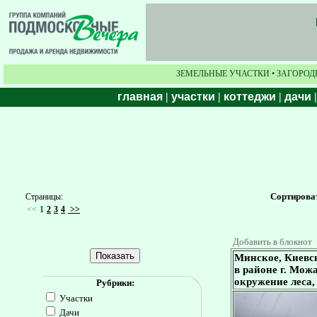
ЗЕМЕЛЬНЫЕ УЧАСТКИ • ЗАГОРОД
главная
|
участки
|
коттеджи
|
дачи
Сортирова
Страницы:
<<
1
2
3
4
>>
Добавить в блокнот
Минское, Киевск
в районе г. Можа
окружение леса, 
Рубрики:
Участки
Дачи