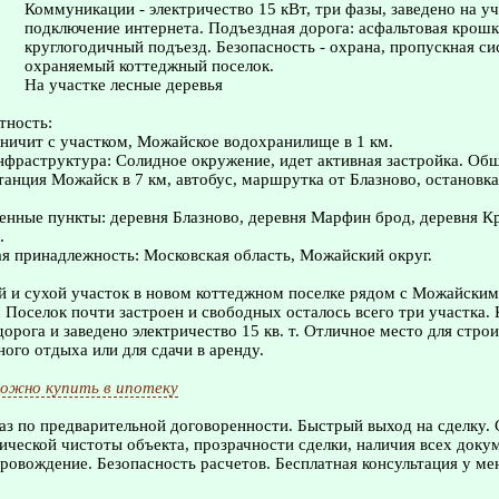
Коммуникации - электричество 15 кВт, три фазы, заведено на у
подключение интернета. Подъездная дорога: асфальтовая крошк
круглогодичный подъезд. Безопасность - охрана, пропускная си
охраняемый коттеджный поселок.
На участке лесные деревья
тность:
аничит с участком, Можайское водохранилище в 1 км.
нфраструктура: Солидное окружение, идет активная застройка. Об
станция Можайск в 7 км, автобус, маршрутка от Блазново, остановка
нные пункты: деревня Блазново, деревня Марфин брод, деревня К
.
я принадлежность: Московская область, Можайский округ.
й и сухой участок в новом коттеджном поселке рядом с Можайским
Поселок почти застроен и свободных осталось всего три участка. 
дорога и заведено электричество 15 кв. т. Отличное место для стро
ного отдыха или для сдачи в аренду.
ожно купить в ипотеку
з по предварительной договоренности. Быстрый выход на сделку.
ческой чистоты объекта, прозрачности сделки, наличия всех доку
овождение. Безопасность расчетов. Бесплатная консультация у ме