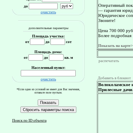
Оперативный пока
до
— гарантия юриди
очистить
Юридическое сопр
Звоните!
дополнительные параметры
Цена 700 000 руб
Более подробная 
Площадь участка:
от
до
сот
Показать на карте>
Площадь дома:
от
до
кв. м
распечатать
Населенный пункт:
Добавить в блокнот
очистить
Волоколамское 
Прилесные дачи.
*Если одно из условий не имеет для Вас значения,
оставьте поле пустым.
Поиск по ID объекта