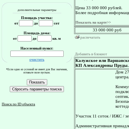
Цена 33 000 000 рублей.
дополнительные параметры
Более подробная информаци
Площадь участка:
Показать на карте>>
от
до
сот
33 000 000 руб
Площадь дома:
распечатать
от
до
кв. м
Населенный пункт:
Добавить в блокнот
очистить
Калужское или Варшавское
КП Александровы Пруды. Д
*Если одно из условий не имеет для Вас значения,
Дом 27
оставьте поле пустым.
центра
Коммун
подклю
септик
Безопа
Поиск по ID объекта
коттед
Участок 11 соток / ИЖС / з
Административная принадл