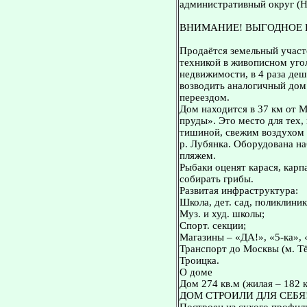
административный округ (Н
ВНИМАНИЕ! ВЫГОДНОЕ 
Продаётся земельный участ
техникой в живописном уго
недвижимости, в 4 раза де
возводить аналогичный дом 
переездом.
Дом находится в 37 км от 
пруды». Это место для тех,
тишиной, свежим воздухом 
р. Лубянка. Оборудована н
пляжем.
Рыбаки оценят карася, карп
собирать грибы.
Развитая инфраструктура:
Школа, дет. сад, поликлиник
Муз. и худ. школы;
Спорт. секции;
Магазины – «ДА!», «5-ка»,
Транспорт до Москвы (м. Т
Троицка.
О доме
Дом 274 кв.м (жилая – 182 к
ДОМ СТРОИЛИ ДЛЯ СЕБЯ