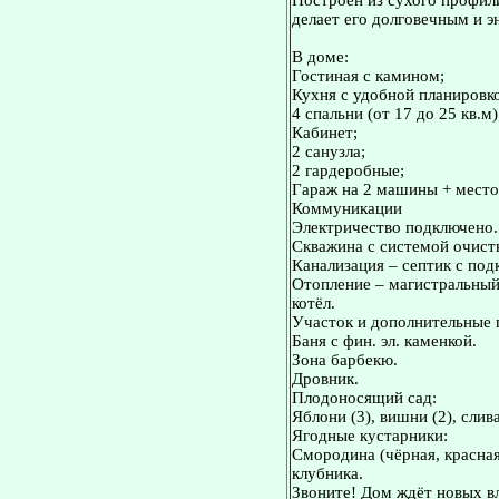
Построен из сухого профил
делает его долговечным и 
В доме:
Гостиная с камином;
Кухня с удобной планировк
4 спальни (от 17 до 25 кв.м)
Кабинет;
2 санузла;
2 гардеробные;
Гараж на 2 машины + место 
Коммуникации
Электричество подключено.
Скважина с системой очист
Канализация – септик с под
Отопление – магистральный 
котёл.
Участок и дополнительные 
Баня с фин. эл. каменкой.
Зона барбекю.
Дровник.
Плодоносящий сад:
Яблони (3), вишни (2), сли
Ягодные кустарники:
Смородина (чёрная, красная
клубника.
Звоните! Дом ждёт новых в