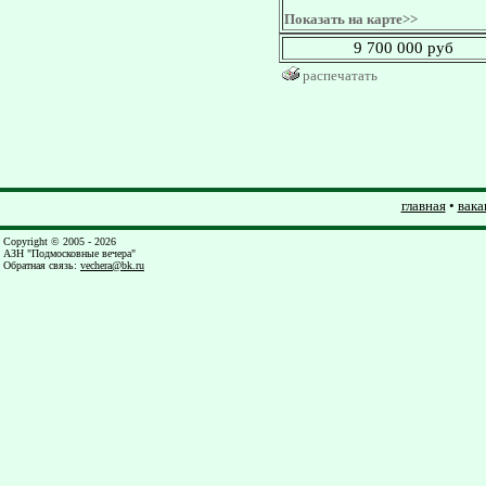
Показать на карте>>
9 700 000 руб
распечатать
главная
•
вака
Copyright © 2005 - 2026
АЗН "Подмосковные вечера"
Обратная связь
:
vechera@bk.ru