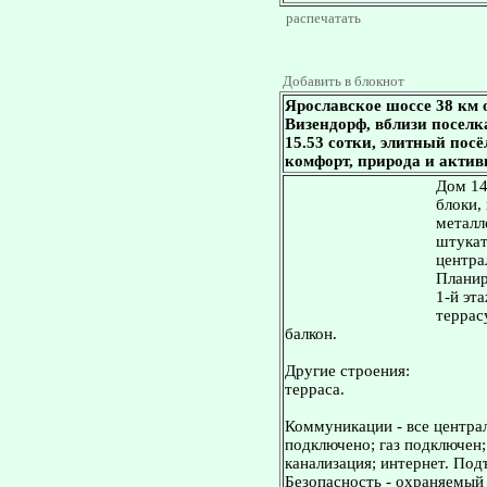
распечатать
Добавить в блокнот
Ярославское шоссе 38 км
Визендорф, вблизи поселка
15.53 сотки, элитный пос
комфорт, природа и акти
Дом 14
блоки,
металл
штукат
центра
Планир
1-й эт
террасу
балкон.
Другие строения:
терраса.
Коммуникации - все централ
подключено; газ подключен
канализация; интернет. Подъ
Безопасность - охраняемый