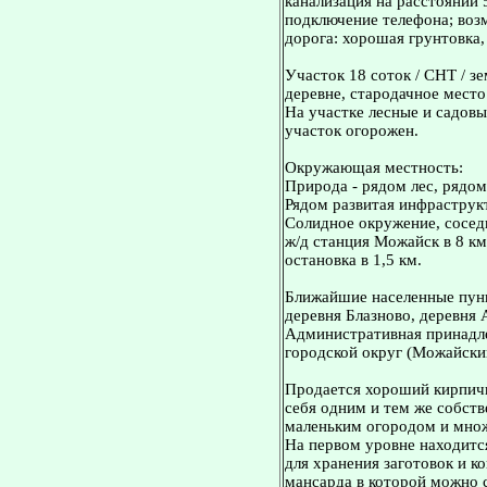
канализация на расстоянии 
подключение телефона; воз
дорога: хорошая грунтовка,
Участок 18 соток / СНТ / з
деревне, стародачное место
На участке лесные и садовые
участок огорожен.
Окружающая местность:
Природа - рядом лес, рядо
Рядом развитая инфраструкт
Солидное окружение, сосед
ж/д станция Можайск в 8 км
остановка в 1,5 км.
Ближайшие населенные пунк
деревня Блазново, деревня 
Административная принадл
городской округ (Можайски
Продается хороший кирпичн
себя одним и тем же собст
маленьким огородом и множ
На первом уровне находитс
для хранения заготовок и к
мансарда в которой можно 