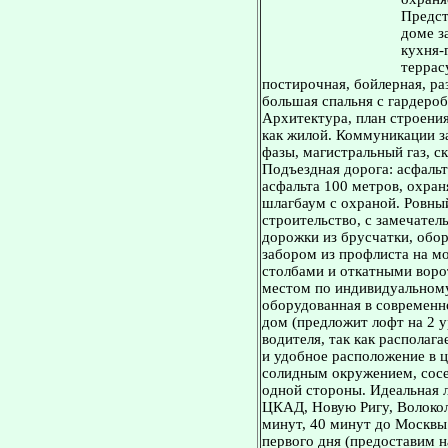
Предст
доме з
кухня-
террас
постирочная, бойлерная, ра
большая спальня с гардероб
Архитектура, план строения
как жилой. Коммуникации за
фазы, магистральный газ, с
Подъездная дорога: асфальт
асфальта 100 метров, охра
шлагбаум с охраной. Ровны
строительство, с замечател
дорожки из брусчатки, обо
забором из профлиста на м
столбами и откатными вор
местом по индивидуальному
оборудованная в современн
дом (предложит лофт на 2 у
водителя, так как располаг
и удобное расположение в ц
солидным окружением, сосе
одной стороны. Идеальная 
ЦКАД, Новую Ригу, Волокол
минут, 40 минут до Москвы.
первого дня (предоставим н