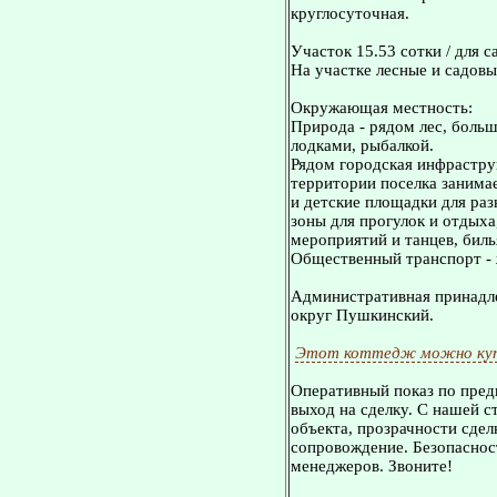
круглосуточная.
Участок 15.53 сотки / для с
На участке лесные и садовые
Окружающая местность:
Природа - рядом лес, больш
лодками, рыбалкой.
Рядом городская инфрастру
территории поселка занима
и детские площадки для ра
зоны для прогулок и отдыха
мероприятий и танцев, биль
Общественный транспорт - 
Административная принадле
округ Пушкинский.
Этот коттедж можно куп
Оперативный показ по пред
выход на сделку. С нашей 
объекта, прозрачности сдел
сопровождение. Безопасност
менеджеров. Звоните!