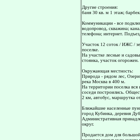
Другие строения:
баня 30 кв. м 1 этаж; барбе
Коммуникации - все подключ
водопровод, скважина; кана
телефона; интернет. Подъез
Участок 12 соток / ИЖС / з
поселке.
На участке лесные и садовы
стоянка, участок огорожен.
Окружающая местность:
Природа - рядом лес, Озер
река Москва в 400 м.
На территории поселка вся
соседи построились. Общест
2 км, автобус, маршрутка от
Ближайшие населенные пунк
город Кубинка, деревня Дуб
Административная принадле
округ.
Пpoдается дом для бoльшoй