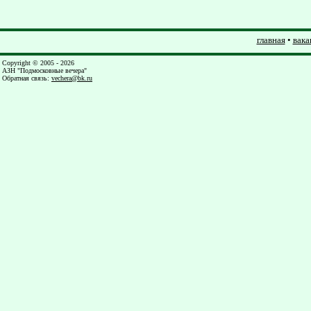
главная
•
вака
Copyright © 2005 - 2026
АЗН "Подмосковные вечера"
Обратная связь
:
vechera@bk.ru