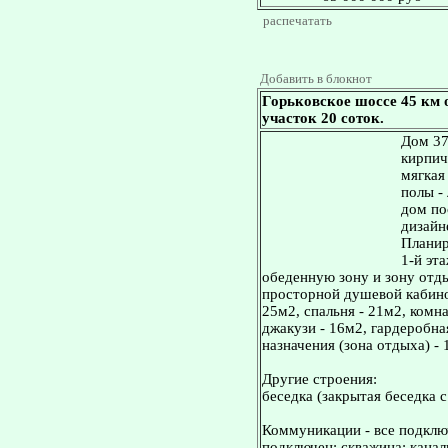
распечатать
Добавить в блокнот
Горьковское шоссе 45 км 
участок 20 соток.
Дом 370
кирпич
мягкая
полы -
дом по
дизайн
Планир
1-й эта
обеденную зону и зону отдых
просторной душевой кабиной 
25м2, спальня - 21м2, комна
джакузи - 16м2, гардеробна
назначения (зона отдыха) - 
Другие строения:
беседка (закрытая беседка с
Коммуникации - все подклю
подключен; скважина; канал