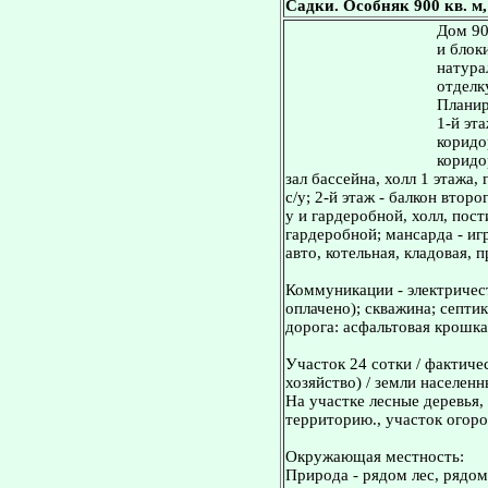
Садки. Особняк 900 кв. м,
Дом 90
и блок
натура
отделк
Планир
1-й эт
коридор
коридор
зал бассейна, холл 1 этажа, 
с/у; 2-й этаж - балкон второ
у и гардеробной, холл, пост
гардеробной; мансарда - игр
авто, котельная, кладовая, п
Коммуникации - электричес
оплачено); скважина; септи
дорога: асфальтовая крошка
Участок 24 сотки / фактиче
хозяйство) / земли населенн
На участке лесные деревья, 
территорию., участок огор
Окружающая местность:
Природа - рядом лес, рядом