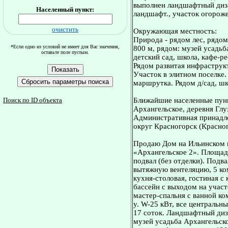
выполнен ландшафтный диз
Населенный пункт:
ландшафт., участок огороже
очистить
Окружающая местность:
Природа - рядом лес, рядом
*Если одно из условий не имеет для Вас значения,
800 м, рядом: музей усадьб
оставьте поле пустым.
детский сад, школа, кафе-р
Рядом развитая инфраструкт
Участок в элитном поселке.
маршрутка. Рядом д/сад, шк
Поиск по ID объекта
Ближайшие населенные пунк
Архангельское, деревня Глу
Административная принадле
округ Красногорск (Красног
Продаю Дом на Ильинском ш
«Архангельское 2». Площадь
подвал (без отделки). Подв
вытяжную вентеляцию, 5 ком
кухня-столовая, гостиная с
бассейн с выходом на участо
мастер-спальня с ванной ком
у. W-25 кВт, все центральн
17 соток. Ландшафтный диз
музей усадьба Архангельское