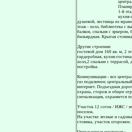
центра
Планир
1-й эт
кухня-
душевой, лестница из мрамо
этаж - холл, библиотека с в
балкон, спальня с эркером, б
бильярдная. Крытая стоянка
Другие строения:
гостевой дом 160 кв. м, 2 э
гардеробная, кухня-гостиная,
холл,2 спальни с террасой, д
постройка.
Коммуникации - все централ
газ подключен; центральный
интернет. Подъездная дорога
охрана, сторож и общее ог
сигнализация, охраняется 
Участок 12 соток / ИЖС / з
поселок.
На участке лесные и садовы
стоянка, участок огорожен.
Окружающая местность: