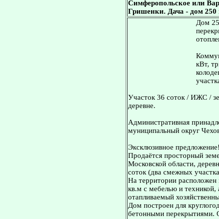
Симферопольское или Вар
Гришенки. Дача - дом 250 к
Дом 25
перекр
отопле
Коммун
кВт, т
колоде
участк
Участок 36 соток / ИЖС / з
деревне.
Административная принадле
муниципальный округ Чехов
Эксклюзивное предложение
Продаётся просторный земе
Московской области, дерев
соток (два смежных участка:
На территории расположен
кв.м с мебелью и техникой,
отапливаемый хозяйственны
Дом построен для круглогод
бетонными перекрытиями. 