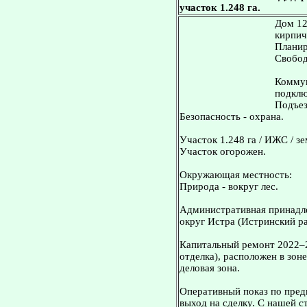
участок 1.248 га.
Дом 12
кирпич
Планир
Свобод
Коммун
подклю
Подъез
Безопасность - охрана.
Участок 1.248 га / ИЖС / з
Участок огорожен.
Окружающая местность:
Природа - вокруг лес.
Административная принадле
округ Истра (Истринский ра
Капитальный ремонт 2022–20
отделка), расположен в зо
деловая зона.
Оперативный показ по пред
выход на сделку. С нашей 