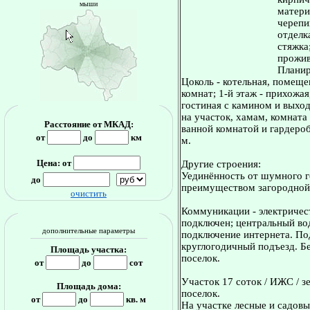
мыши
матери
черепи
отделка
стяжка
прожив
Планир
Цоколь - котельная, помещ
комнат; 1-й этаж - прихожая
гостиная с камином и выход
на участок, хамам, комната 
Расстояние от МКАД:
ванной комнатой и гардеробн
от
до
км
м.
Цена: от
Другие строения:
Уединённость от шумного го
до
преимуществом загородной
очистить
Коммуникации - электричест
подключен; центральный во
дополнительные параметры
подключение интернета. Под
круглогодичный подъезд. Б
Площадь участка:
поселок.
от
до
сот
Участок 17 соток / ИЖС / з
Площадь дома:
поселок.
от
до
кв. м
На участке лесные и садовы