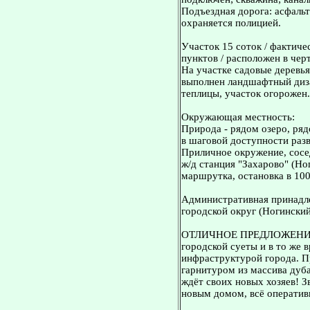
Подъездная дорога: асфальт
охраняется полицией.
Участок 15 соток / фактиче
пунктов / расположен в чер
На участке садовые деревья,
выполнен ландшафтный диза
теплицы, участок огорожен.
Окружающая местность:
Природа - рядом озеро, ряд
в шаговой доступности раз
Приличное окружение, сосе
ж/д станция "Захарово" (Но
маршрутка, остановка в 100
Административная принадле
городской округ (Ногинский
ОТЛИЧНОЕ ПРЕДЛОЖЕНИЕ дл
городской суеты и в то же 
инфраструктурой города. 
гарнитуром из массива дуб
ждёт своих новых хозяев! З
новым домом, всё оператив