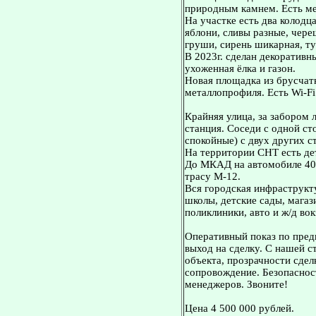
природным камнем. Есть ме
На участке есть два колодца
яблони, сливы разные, чере
груши, сирень шикарная, ту
В 2023г. сделан декоративн
ухоженная ёлка и газон.
Новая площадка из брусчатк
металлопрофиля. Есть Wi-F
Крайняя улица, за забором 
станция. Соседи с одной ст
спокойные) с двух других с
На территории СНТ есть де
До МКАД на автомобиле 40 
трасу М-12.
Вся городская инфраструкту
школы, детские сады, магаз
поликлиники, авто и ж/д во
Оперативный показ по пред
выход на сделку. С нашей 
объекта, прозрачности сдел
сопровождение. Безопасност
менеджеров. Звоните!
Цена 4 500 000 рублей.