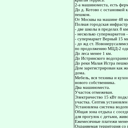
крытая терраса.
2-а машиноместа, есть ферм
До д. Котово с остановкой к
пешком.
От Москвы на машине 48 к
Полная городская инфрастр
- две школы в пределах 8 км
- несколько супермаркетов -
- супермаркет Верный 15 м
- до жд ст. Новоиерусалимс
по продолжению МЦД-2 оди
До леса менее 1 км.
До Истринского водохранил
До реки Малая Истра пешко
Дом зарегистрирован как жи
дома.
Мебель, вся техника и кух
нового собственника.
Два машиноместа.
Участок отмежеван.
Электричество 15 кВт подкл
участка. Септик установле
Установлена система водоп
Общая зона отдыха с соседя
для прогулок с детьми, жив
Ежемесячные платежи менее 
Охраняемая территория со 