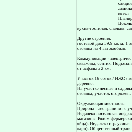
сайдин
ламина
котел.
Планир
Цоколь 
кухня-гостиная, спальня, сан
Другие строения:
гостевой дом 39.9 кв. м, 1 
стоянка на 4 автомобиля.
Коммуникации - электричест
скважина; септик. Подъездн
от асфальта 2 км.
Участок 16 соток / ИЖС / з
деревне.
На участке лесные и садовы
стоянка, участок огорожен.
Окружающая местность:
Природа - лес граничит с уч
Недалеко поселковая инфрас
магазины. Рядом фермерские
яйца). Недалеко страусиная
карп). Общественный транс