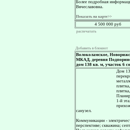
Более подробная информаци
Вячеславовна.
Показать на карте>>
4 500 000 руб
распечатать
Добавить в блокнот
Волоколамское, Новорижс
МКАД, деревня Подпорино
дом 138 кв. м, участок 6 с
Дом 13
перекр
металл
плитка
плитка
Планир
1-й эта
прихож
санузел.
Коммуникации - электричест
перспективе; скважина; сеп