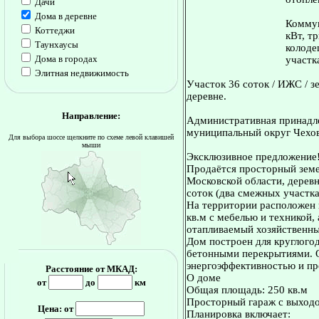
Дачи
Дома в деревне
Коммун
Коттеджи
кВт, т
Таунхаусы
колоде
Дома в городах
участк
Элитная недвижимость
Участок 36 соток / ИЖС / з
деревне.
Направление:
Административная принадле
муниципальный округ Чехов
Для выбора шоссе щелкните по схеме левой клавишей
мыши
Эксклюзивное предложение
Продаётся просторный земе
Московской области, дерев
соток (два смежных участка:
На территории расположен
кв.м с мебелью и техникой,
отапливаемый хозяйственны
Дом построен для круглогод
бетонными перекрытиями. 
энергоэффективностью и пр
Расстояние от МКАД:
О доме
от
до
км
Общая площадь: 250 кв.м
Просторный гараж с выход
Цена: от
Планировка включает: