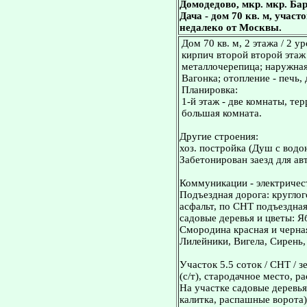
Домодедово, мкр. мкр. Ба
Дача - дом 70 кв. м, учас
недалеко от Москвы.
Дом 70 кв. м, 2 этажа / 2 
кирпич второй второй этаж 
металлочерепица; наружная 
Вагонка; отопление - печь,
Планировка:
1-й этаж - две комнаты, тер
большая комната.
Другие строения:
хоз. постройка (Душ с водо
Забетонирован заезд для ав
Коммуникации - электричес
Подъездная дорога: кругло
асфальт, по СНТ подъездная
садовые деревья и цветы: Я
Смородина красная и черна
Лилейники, Вигела, Сирень
Участок 5.5 соток / СНТ / 
(с/т), стародачное место, 
На участке садовые деревья
калитка, распашные ворота)