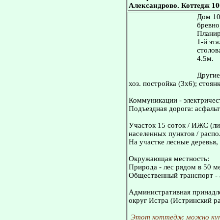
Александрово. Коттедж 100
Дом 10
бревно
Планир
1-й эт
столова
4.5м.
Другие
хоз. постройка (3х6); стоян
Коммуникации - электричест
Подъездная дорога: асфальт
Участок 15 соток / ИЖС (ли
населенных пунктов / распо
На участке лесные деревья,
Окружающая местность:
Природа - лес рядом в 50 м
Общественный транспорт - 
Административная принадле
округ Истра (Истринский ра
Этот коттедж можно куп