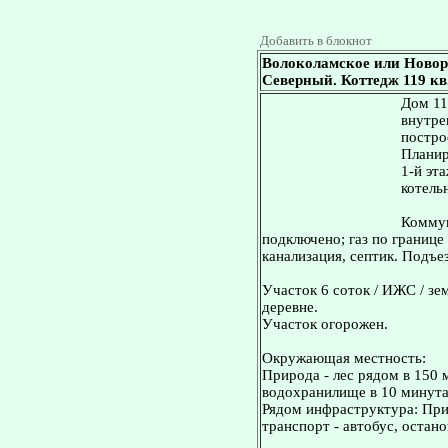
Добавить в блокнот
Волоколамское или Новор
Северный. Коттедж 119 кв.
Дом 11
внутре
постро
Планир
1-й эт
котельн
Коммун
подключено; газ по границе
канализация, септик. Подъез
Участок 6 соток / ИЖС / зе
деревне.
Участок огорожен.
Окружающая местность:
Природа - лес рядом в 150 
водохранилище в 10 минута
Рядом инфраструктура: Пр
транспорт - автобус, остан