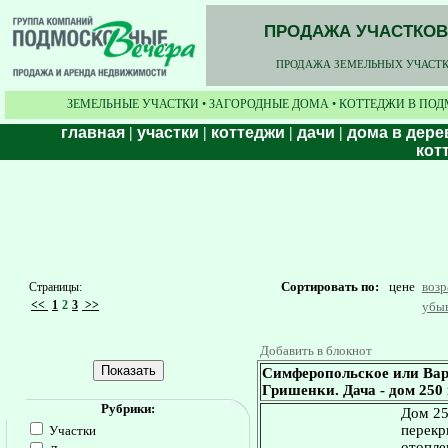
ПРОДАЖА УЧАСТКОВ,
ПРОДАЖА ЗЕМЕЛЬНЫХ УЧАСТКО
ЗЕМЕЛЬНЫЕ УЧАСТКИ • ЗАГОРОДНЫЕ ДОМА • КОТТЕДЖИ В ПОД
главная
|
участки
|
коттеджи
|
дачи
|
дома в дере
кот
Сортировать по:
цене
воз
Страницы:
<<
1
2
3
>>
убы
Добавить в блокнот
Симферопольское или Вар
Гришенки. Дача - дом 250 к
Рубрики:
Дом 25
перекр
Участки
отопле