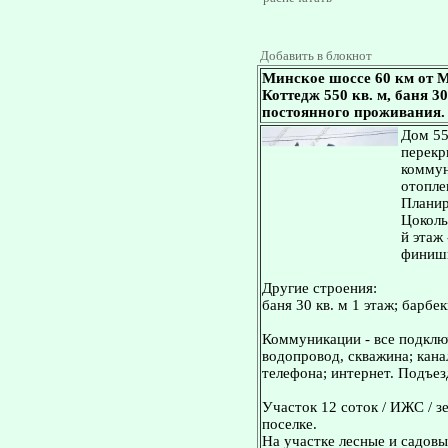
Добавить в блокнот
Минское шоссе 60 км от М
Коттедж 550 кв. м, баня 30
постоянного проживания.
Дом 55
перекр
коммун
отопле
Планир
Цоколь
й этаж 
финишн
Другие строения:
баня 30 кв. м 1 этаж; барбе
Коммуникации - все подключ
водопровод, скважина; кана
телефона; интернет. Подъез
Участок 12 соток / ИЖС / з
поселке.
На участке лесные и садовы