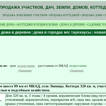
ПРОДАЖА УЧАСТКОВ, ДАЧ, ЗЕМЛИ, ДОМОВ, КОТТЕ
ПРОДАЖА ЗЕМЕЛЬНЫХ УЧАСТКОВ • ПРОДАЖА КОТТЕДЖЕЙ • ПРОДАЖА ДАЧИ • 
НЫЕ ДОМА • КОТТЕДЖИ В ПОДМОСКОВЬЕ • ДОМА В ДЕРЕВНЕ • САДОВЫЕ Т
|
дома в деревне
|
дома в городах мо
|
таунхаусы
|
новая
ть по:
цене
возрастанию
расстоянию от МКАД
возрастанию
убыванию
убыванию
 шоссе 89 км от МКАД, село Липицы. Коттедж 320 кв. м, участ
елью и подсобным хозяйством.
Дом 320 кв. м, 3 этажа / 4 уровня, керамические блоки (вид пус
утепленный, керамзитоблок, перекрытия ж/б, окна пвх, кровля 
крыша утепленная, окна светоотражающие; наружная отделка -