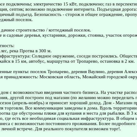
се подключены; электричество 15 кВт, подключено; газ в перспекти
ация, септик; возможно подключение интернета. Подъездная дорога:
дичный подъезд. Безопасность - сторож и общее ограждение, пропу
еджный поселок.
/ дачное строительство / коттеджный поселок.
е и садовые деревья, кустарники, дорожки, стоянка, участок огоро
тность:
лес, река Протва в 300 м.
нфраструктура: Солидное окружение, соседи построились. Общест
жайск в 15 км, автобус, маршрутка от Тропарево, остановка в 2 км.
нные пункты: поселок Тропарево, деревня Ваулино, деревня Алекс
я принадлежность: Московская область, Можайский городской окр
дом с возможностью введения частного бизнеса. На участке распо
ния, другой построен под магазин (по желанию можно переделать 
сезон (апрель-ноябрь) и приносит хороший доход. Дом - Магазин п
я торговли. Все коммуникации заведены в дома. Вдоль территории
ротва где обустроены пляжи для купания и места для рыбалки. В 3 
о, где есть все необходимая социальная инфраструктура. В общем 
знеса с возможностью постоянного проживания. Более подробного
 личной встрече. Для реального покупателя возможен торг!.