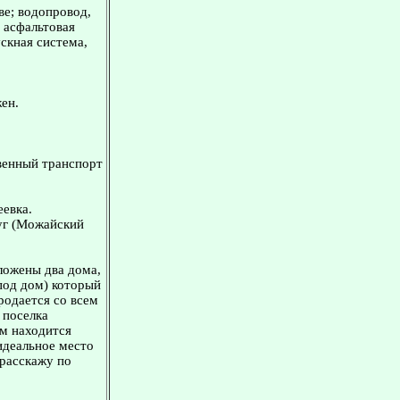
ве; водопровод,
 асфальтовая
скная система,
жен.
венный транспорт
еевка.
уг (Можайский
ложены два дома,
под дом) который
родается со всем
 поселка
км находится
идеальное место
 расскажу по