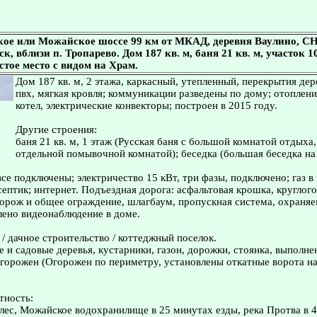
кое или Можайское шоссе 99 км от МКАД, деревня Ваулино, СН
к, вблизи п. Тропарево. Дом 187 кв. м, баня 21 кв. м, участок 1
стое место с видом на Храм.
Дом 187 кв. м, 2 этажа, каркасный, утепленный, перекрытия дер
пвх, мягкая кровля; коммуникации разведены по дому; отоплени
котел, электрические конвекторы; построен в 2015 году.
Другие строения:
баня 21 кв. м, 1 этаж (Русская баня с большой комнатой отдыха,
отдельной помывочной комнатой); беседка (большая беседка на 
се подключены; электричество 15 кВт, три фазы, подключено; газ в
 септик; интернет. Подъездная дорога: асфальтовая крошка, круглог
торож и общее ограждение, шлагбаум, пропускная система, охран
лено видеонаблюдение в доме.
 / дачное строительство / коттеджный поселок.
е и садовые деревья, кустарники, газон, дорожки, стоянка, выпол
огорожен (Огорожен по периметру, установлены откатные ворота на
тность:
лес, Можайское водохранилище в 25 минутах езды, река Протва в 4