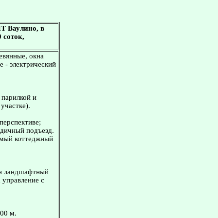
Т Ваулино, в
0 соток,
евянные, окна
е - электрический
 парилкой и
участке).
 перспективе;
одичный подъезд.
яемый коттеджный
нен ландшафтный
 управление с
00 м.