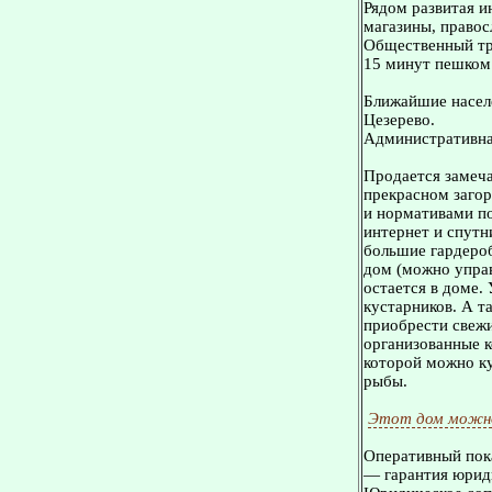
Рядом развитая и
магазины, правос
Общественный тра
15 минут пешком
Ближайшие населе
Цезерево.
Административна
Продается замеча
прекрасном загор
и нормативами по
интернет и спутн
большие гардероб
дом (можно управ
остается в доме.
кустарников. А т
приобрести свежи
организованные к
которой можно ку
рыбы.
Этот дом можно
Оперативный пока
— гарантия юриди