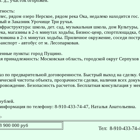
. д., участок огорожен.
тность:
лес, рядом озеро Нерское, рядом река Ока, недалеко находится гос
ый и Заказник Урочище Три ручья.
нфраструктура: школа, дет. сад, музыкальная школа, дом Культуры,
ека, магазины в 2-х минутах ходьбы, Бизнос-ценр, спортплощадка, 
ловкина в 2-х минутах ходьбы. Приличное окружение, соседи постр
нспорт - автобус от м. Лесопарковая.
енные пункты: город Пущино.
 принадлежность: Московская область, городской округ Серпухов
з по предварительной договоренности. Быстрый выход на сделку.
ческой чистоты объекта, прозрачности сделки, наличия всех доку
овождение. Безопасность расчетов. Бесплатная консультация у ме
рублей.
информация по телефону: 8-910-433-74-47, Наталья Анатольевна.
>
8 900 000 руб
Тел:
8-910-433-74-