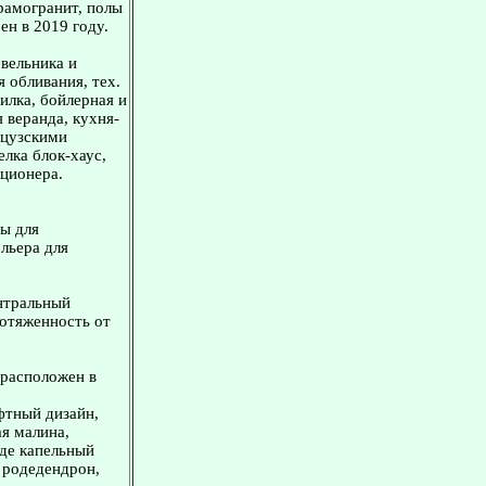
ерамогранит, полы
ен в 2019 году.
евельника и
 обливания, тех.
илка, бойлерная и
 веранда, кухня-
анцузскими
елка блок-хаус,
иционера.
ны для
ольера для
ентральный
ротяженность от
 расположен в
фтный дизайн,
ая малина,
зде капельный
, родедендрон,