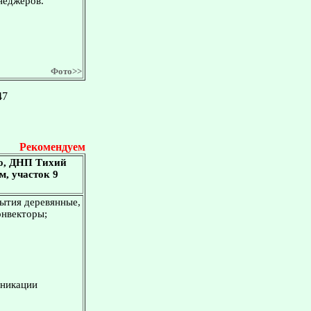
неджеров.
Фото>>
47
Рекомендуем
но, ДНП Тихий
м, участок 9
рытия деревянные,
онвекторы;
уникации