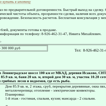
 купить в ипотеку
з по предварительной договоренности. Быстрый выход на сделку.
ческой чистоты объекта, прозрачности сделки, наличия всех доку
овождение. Безопасность расчетов. Бесплатная консультация у ме
ублей, документы готовы к продаже.
информация по телефону: 8-926-462-31-47, Никита Михайлович.
>
5 300 000 руб
Тел:
8-926-462-31-
 Ленинградское шоссе 100 км от МКАД, деревня Исаково, СНТ 
85.9 кв. м, баня 20 кв. м, второй дом 30 кв. м, участок 10.28 с
 грибных лесов и водоемов, где есть рыба.
Дом 85.9 кв. м, 2 этажа, сруб, перекрытия деревянные, окна пвх
металлочерепица; отопление - электрические конвекторы.
Планировка:
1-й этаж - гостиная, спальня, кухня; мансарда - 2 спальни.