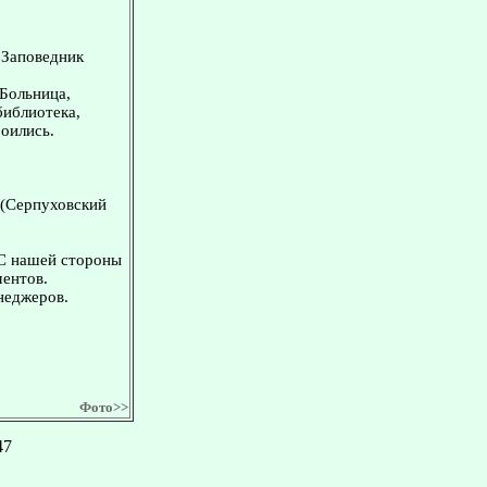
. Заповедник
 Больница,
библиотека,
оились.
 (Серпуховский
 С нашей стороны
ментов.
неджеров.
Фото>>
47