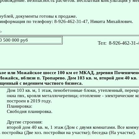
овождение. Безопасность расчетов. Бесплатная консультация у ме
рублей, документы готовы к продаже.
информация по телефону: 8-926-462-31-47, Никита Михайлович.
>
0 500 000 руб
Тел:
8-926-462-31-
кое или Можайское шоссе 100 км от МКАД, деревня Почениче
 Можайск, вблизи п. Тропарево. Дом 103 кв. м, второй дом 40 кв. 
ещенный с ведением частного бизнеса.
Дом 103 кв. м, 1 этаж, пенобетонные блоки, утепленный, перек
окна пвх, кровля металлочерепица; отопление - электрические к
построен в 2019 году.
Планировка:
Свободня планировка.
Другие строения:
второй дом 40 кв. м, 1 этаж (Дом с двумя комнатами. Все комм
 постройка (Две хоз. постройки на участке); беседка (На участке).