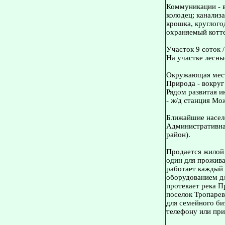
Коммуникации - в
колодец; канализ
крошка, круглого
охраняемый котт
Участок 9 соток 
На участке лесны
Окружающая мес
Природа - вокруг 
Рядом развитая и
- ж/д станция Мо
Ближайшие населе
Административна
район).
Продается жилой 
один для прожива
работает каждый 
оборудованием дл
протекает река П
поселок Тропарев
для семейного би
телефону или при