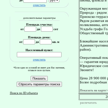
до
пионы, флоксы и т
очистить
Окружающая мес
Природа - рядом 
Приокско-террасн
дополнительные параметры
Рядом развитая и
Площадь участка:
поликлиника, апт
Усадьба графа Го
от
до
сот
Общественный тра
Площадь дома:
Ближайшие насел
от
до
кв. м
Административная
район).
Населенный пункт:
Оперативный пока
очистить
— гарантия юриди
Юридическое сопр
*Если одно из условий не имеет для Вас значения,
Звоните!
оставьте поле пустым.
Цена 28 900 000 
Более подробная 
Показать на карте>
Поиск по ID объекта
2
распечатать