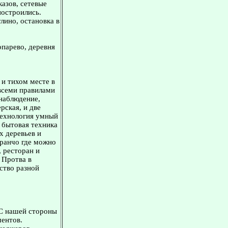
казов, сетевые
построились.
лино, остановка в
парево, деревня
 и тихом месте в
всеми правилами
наблюдение,
рская, и две
технология умный
 бытовая техника
х деревьев и
-ранчо где можно
 ресторан и
 Протва в
ество разной
 С нашей стороны
ментов.