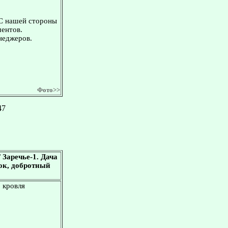
 С нашей стороны
ментов.
неджеров.
Фото>>
47
Заречье-1. Дача
оток, добротный
, кровля