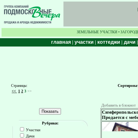
ЗЕМЕЛЬНЫЕ УЧАСТКИ • ЗАГОРОД
главная
|
участки
|
коттеджи
|
дачи
Сортирова
Страницы:
<<
1
2
3
>>
Добавить в блокнот
Симферопольское
Продается с меб
Рубрики:
Участки
Дачи