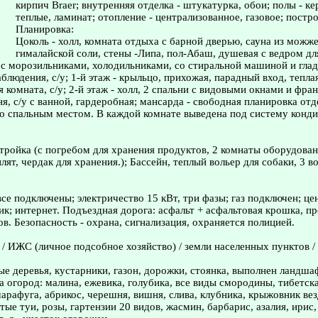
кирпич Braer; внутренняя отделка - штукатурка, обои; полы - к
теплые, ламинат; отопление - централизованное, газовое; постро
Планировка:
Цоколь - холл, комната отдыха с барной дверью, сауна из можж
гималайской соли, стены -Липа, пол-Абаш, душевая с ведром для
 с морозильниками, холодильниками, со стиральной машиной и глад
блюдения, с/у; 1-й этаж - крыльцо, прихожая, парадный вход, теплая
я комната, с/у; 2-й этаж - холл, 2 спальни с видовыми окнами и фр
я, с/у с ванной, гардеробная; мансарда - свободная планировка отд
о спальным местом. В каждой комнате выведена под систему конд
стройка (с погребом для хранения продуктов, 2 комнаты оборудова
ят, чердак для хранения.); Бассейн, теплый вольер для собаки, 3 в
се подключены; электричество 15 кВт, три фазы; газ подключен; ц
ик; интернет. Подъездная дорога: асфальт + асфальтовая крошка, п
ов. Безопасность - охрана, сигнализация, охраняется полицией.
 / ИЖС (личное подсобное хозяйство) / земли населенных пунктов /
ые деревья, кустарники, газон, дорожки, стоянка, выполнен ландша
а огород: малина, ежевика, голубика, все виды смородины, тибетск
арафуга, абрикос, черешня, вишня, слива, клубника, крыжовник ве
тые туи, розы, гартензии 20 видов, жасмин, барбарис, азалия, ирис