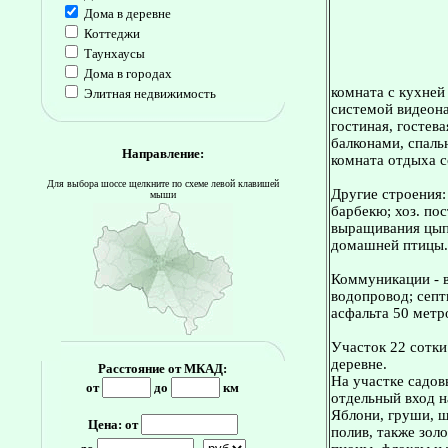
Дома в деревне
Коттеджи
Таунхаусы
Дома в городах
комната с кухней
Элитная недвижимость
системой видеона
гостиная, гостева
балконами, спальн
Направление:
комната отдыха с
Для выбора шоссе щелкните по схеме левой клавишей
Другие строения:
мыши
барбекю; хоз. по
выращивания цыпл
домашней птицы.
Коммуникации - в
водопровод; септ
асфальта 50 метр
Участок 22 сотки
деревне.
Расстояние от МКАД:
На участке садов
от
до
км
отдельный вход н
Яблони, груши, ш
Цена: от
полив, также золо