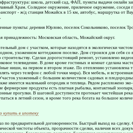
нфраструктура: школа, детский сад, ФАП, пункты выдачи онлайн за
лавный Храм. Солидное окружение, приличное окружение, соседи 
нспорт - ж/д станция Можайск в 15 км, автобус, маршрутка от Вау
.
нные пункты: деревня Юрлово, поселок Сокольниково, поселок Тро
я принадлежность: Московская область, Можайский округ.
тельный дом с участком, которые находятся в экологически чистом
одном, ухоженном коттеджном поселке. Дом строился для себя со 
 строительству. Сделан дорогостоящий ремонт, установлено видео
иковое телевидение. В доме кроме гостиных и комнат сделана масте
ные ниши, на первом и втором этаже. По отеплению установлена 
лять через телефон с любой точки мира). Вся мебель, и встроенная
 Участок ухоженный с большим количеством садовых и плодородны
акже имеется маленький огородик и теплица. Рядом распложено эко
е фермерские продукты есть платная рыбалка, контактный зоопарк,
онные прогулки. В шаговой доступности протекает чистейшая река
паться в летний сезон, и кроме того река богата на большое колич
 купить в ипотеку
з по предварительной договоренности. Быстрый выход на сделку.
ческой чистоты объекта, прозрачности сделки, наличия всех доку