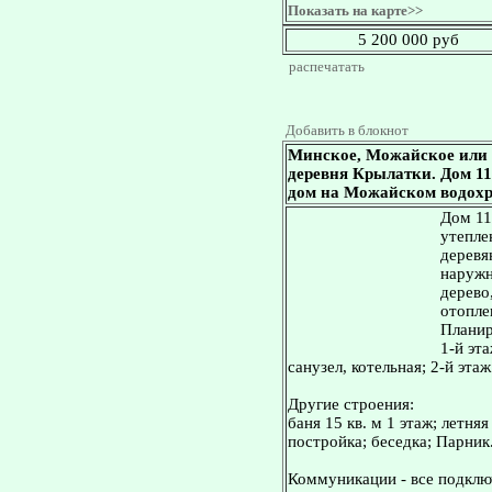
Показать на карте>>
5 200 000 руб
распечатать
Добавить в блокнот
Минское, Можайское или 
деревня Крылатки. Дом 115 
дом на Можайском водох
Дом 11
утепле
деревя
наружн
дерево
отопле
Планир
1-й эт
санузел, котельная; 2-й эта
Другие строения:
баня 15 кв. м 1 этаж; летня
постройка; беседка; Парник
Коммуникации - все подключ