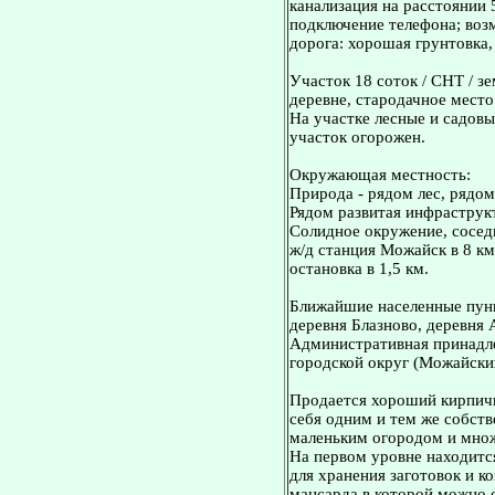
канализация на расстоянии 
подключение телефона; воз
дорога: хорошая грунтовка,
Участок 18 соток / СНТ / з
деревне, стародачное место
На участке лесные и садовые
участок огорожен.
Окружающая местность:
Природа - рядом лес, рядо
Рядом развитая инфраструкт
Солидное окружение, сосед
ж/д станция Можайск в 8 км
остановка в 1,5 км.
Ближайшие населенные пунк
деревня Блазново, деревня 
Административная принадл
городской округ (Можайски
Продается хороший кирпичн
себя одним и тем же собст
маленьким огородом и множ
На первом уровне находитс
для хранения заготовок и к
мансарда в которой можно 