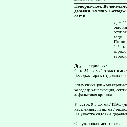
Новорижское, Волоколамс
деревня Жулино. Коттедж 11
соток.
Дом 114
оцилин
отопле
году.
Планир
1-й эта
коридор
второй 
Другие строения:
баня 24 кв. м, 1 этаж (комн
Беседка, гараж отдельно ст
Коммуникации - электричес
колодец; канализация, септи
асфальтовая крошка.
Участок 9.5 соток / ИЖС (л
населенных пунктов / распо
На участке садовые деревья
Окружающая местность: