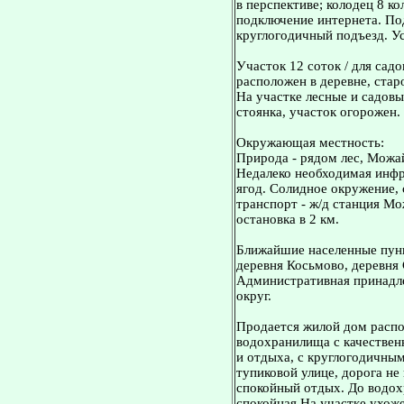
в перспективе; колодец 8 ко
подключение интернета. Под
круглогодичный подъезд. У
Участок 12 соток / для садо
расположен в деревне, стар
На участке лесные и садовы
стоянка, участок огорожен.
Окружающая местность:
Природа - рядом лес, Можа
Недалеко необходимая инфра
ягод. Солидное окружение,
транспорт - ж/д станция Мо
остановка в 2 км.
Ближайшие населенные пунк
деревня Косьмово, деревня 
Административная принадл
округ.
Продается жилой дом расп
водохранилища с качествен
и отдыха, с круглогодичным
тупиковой улице, дорога не
спокойный отдых. До водох
спокойная На участке ухоже