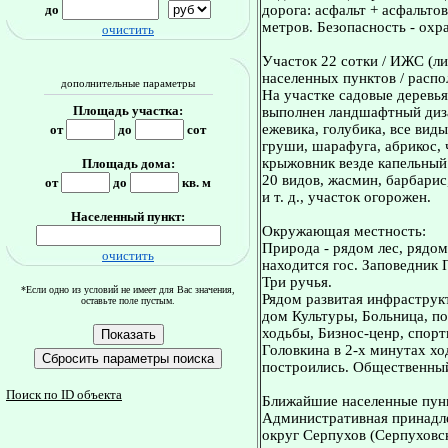
до
дорога: асфальт + асфальто
метров. Безопасность - охр
очистить
Участок 22 сотки / ИЖС (ли
населенных пунктов / распо
дополнительные параметры
На участке садовые деревья,
Площадь участка:
выполнен ландшафтный диза
ежевика, голубика, все вид
от
до
сот
груши, шарафуга, абрикос, 
крыжовник везде капельный 
Площадь дома:
20 видов, жасмин, барбарис
от
до
кв. м
и т. д., участок огорожен.
Населенный пункт:
Окружающая местность:
Природа - рядом лес, рядом
очистить
находится гос. Заповедник
Три ручья.
*Если одно из условий не имеет для Вас значения,
Рядом развитая инфраструкт
оставьте поле пустым.
дом Культуры, Больница, по
ходьбы, Бизнос-ценр, спорт
Головкина в 2-х минутах х
построились. Общественный 
Поиск по ID объекта
Ближайшие населенные пун
Административная принадле
округ Серпухов (Серпуховс