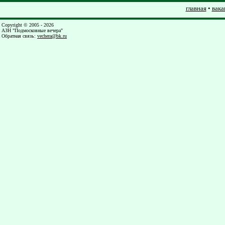
главная
•
вака
Copyright © 2005 - 2026
АЗН "Подмосковные вечера"
Обратная связь
:
vechera@bk.ru