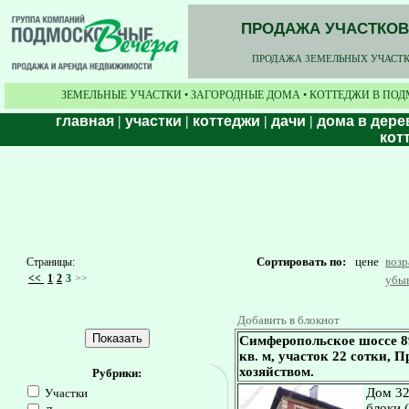
ПРОДАЖА УЧАСТКОВ,
ПРОДАЖА ЗЕМЕЛЬНЫХ УЧАСТКО
ЗЕМЕЛЬНЫЕ УЧАСТКИ • ЗАГОРОДНЫЕ ДОМА • КОТТЕДЖИ В ПОД
главная
|
участки
|
коттеджи
|
дачи
|
дома в дере
кот
Сортировать по:
цене
воз
Страницы:
<<
1
2
3
>>
убы
Добавить в блокнот
Симферопольское шоссе 8
кв. м, участок 22 сотки, 
хозяйством.
Рубрики:
Дом 32
Участки
блоки 