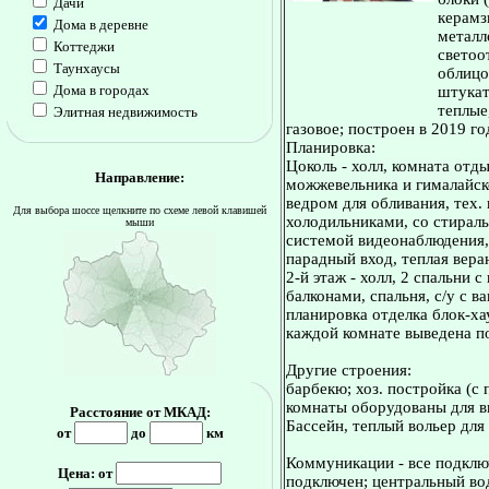
Дачи
керамз
Дома в деревне
металл
Коттеджи
светоо
Таунхаусы
облицо
Дома в городах
штукат
теплые
Элитная недвижимость
газовое; построен в 2019 го
Планировка:
Цоколь - холл, комната отды
Направление:
можжевельника и гималайско
ведром для обливания, тех.
Для выбора шоссе щелкните по схеме левой клавишей
холодильниками, со стираль
мыши
системой видеонаблюдения, 
парадный вход, теплая веран
2-й этаж - холл, 2 спальни
балконами, спальня, с/у с в
планировка отделка блок-ха
каждой комнате выведена п
Другие строения:
барбекю; хоз. постройка (с
комнаты оборудованы для в
Расстояние от МКАД:
Бассейн, теплый вольер для
от
до
км
Коммуникации - все подключ
Цена: от
подключен; центральный во