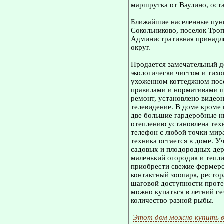
маршрутка от Ваулино, ост
Ближайшие населенные пунк
Сокольниково, поселок Троп
Административная принадл
округ.
Продается замечательный до
экологически чистом и тихо
ухоженном коттеджном посе
правилами и нормативами п
ремонт, установлено видео
телевидение. В доме кроме 
две большие гардеробные н
отеплению установлена тех
телефон с любой точки мира
техника остается в доме. 
садовых и плодородных дер
маленький огородик и тепли
приобрести свежие фермерс
контактный зоопарк, рестор
шаговой доступности проте
можно купаться в летний се
количество разной рыбы.
Этот дом можно купить в