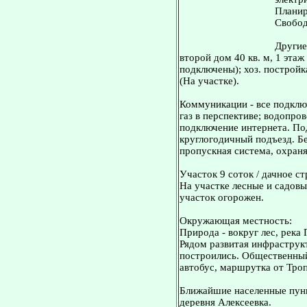
Планир
Свобод
Другие
второй дом 40 кв. м, 1 эта
подключены); хоз. постройка
(На участке).
Коммуникации - все подклю
газ в перспективе; водопров
подключение интернета. По
круглогодичный подъезд. Бе
пропускная система, охран
Участок 9 соток / дачное с
На участке лесные и садовы
участок огорожен.
Окружающая местность:
Природа - вокруг лес, река 
Рядом развитая инфраструк
построились. Общественный
автобус, маршрутка от Троп
Ближайшие населенные пунк
деревня Алексеевка.