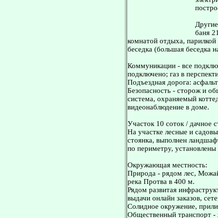
постро
Другие
баня 2
комнатой отдыха, парилкой
беседка (большая беседка на
Коммуникации - все подключ
подключено; газ в перспекти
Подъездная дорога: асфаль
Безопасность - сторож и о
система, охраняемый котте
видеонаблюдение в доме.
Участок 10 соток / дачное 
На участке лесные и садовы
стоянка, выполнен ландшаф
по периметру, установлены 
Окружающая местность:
Природа - рядом лес, Можа
река Протва в 400 м.
Рядом развитая инфраструк
выдачи онлайн заказов, сет
Солидное окружение, прили
Общественный транспорт - ж