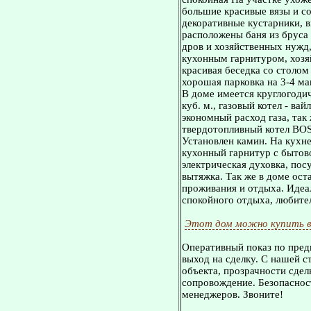
большие красивые вязы и со
декоративные кустарники, в
расположены баня из бруса 
дров и хозяйственных нужд,
кухонным гарнитуром, хозя
красивая беседка со столом
хорошая парковка на 3-4 м
В доме имеется круглогодич
куб. м., газовый котел - ва
экономный расход газа, так
твердотопливный котел BOS
Установлен камин. На кухн
кухонный гарнитур с бытов
электрическая духовка, по
вытяжка. Так же в доме ост
проживания и отдыха. Идеа
спокойного отдыха, любите
Этот дом можно купить в
Оперативный показ по пред
выход на сделку. С нашей 
объекта, прозрачности сдел
сопровождение. Безопасност
менеджеров. Звоните!