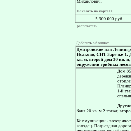
Михайлович.
Показать на карте>>
5 300 000 руб
распечатать
Добавить в блокнот
Дмитровское или Ленингр
Исаково, СНТ Заречье-1. Д
кв. м, второй дом 30 кв. м
окружении грибных лесов 
Дом 85
деревя
отопле
Планир
1-й эта
спальн
Другие
баня 20 кв. м 2 этажа; второ
Коммуникации - электричест
колодец. Подъездная дорога
протяженность от асфальта 