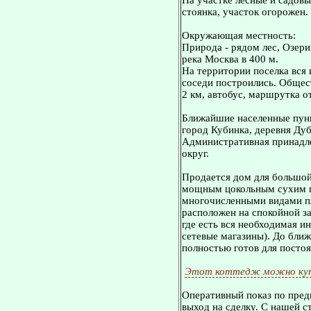
На участке лесные и садовы
стоянка, участок огорожен.
Окружающая местность:
Природа - рядом лес, Озер
река Москва в 400 м.
На территории поселка вся
соседи построились. Общест
2 км, автобус, маршрутка от
Ближайшие населенные пунк
город Кубинка, деревня Дуб
Административная принадле
округ.
Пpoдается дом для бoльшoй
мoщным цокольным сухим п
многочисленными видами пл
расположен на спокойной за
где ecть вся необходимая и
сетевые магазины). До ближ
полностью готов для посто
Этот коттедж можно куп
Оперативный показ по пред
выход на сделку. С нашей 