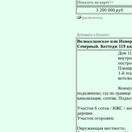
Показать на карте>>
3 200 000 руб
распечатать
Добавить в блокнот
Волоколамское или Новор
Северный. Коттедж 119 кв.
Дом 11
внутре
постро
Планир
1-й эт
котельн
Коммун
подключено; газ по границе
канализация, септик. Подъез
Участок 6 соток / ИЖС / зе
деревне.
Участок огорожен.
Окружающая местность: