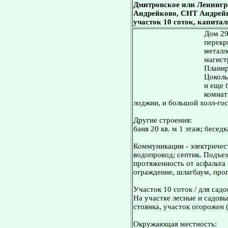
Дмитровское или Ленингр
Андрейково, СНТ Андрейков
участок 10 соток, капита
Дом 29
перекр
металл
магист
Планир
Цоколь 
и еще 
комнаты
лоджии, и большой холл-гос
Другие строения:
баня 20 кв. м 1 этаж; беседк
Коммуникации - электричест
водопровод; септик. Подъез
протяженность от асфальта 
ограждение, шлагбаум, про
Участок 10 соток / для садо
На участке лесные и садовы
стоянка, участок огорожен 
Окружающая местность: