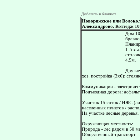
Добавить в блокнот
Новорижское или Волокол
Александрово. Коттедж 100
Дом 10
бревно
Планир
1-й эт
столова
4.5м.
Другие
хоз. постройка (3х6); стоян
Коммуникации - электричест
Подъездная дорога: асфальт
Участок 15 соток / ИЖС (ли
населенных пунктов / распо
На участке лесные деревья,
Окружающая местность:
Природа - лес рядом в 50 м
Общественный транспорт - 