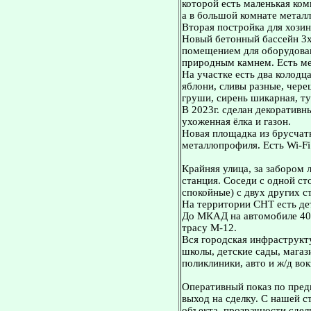
которой есть маленькая ко
а в большой комнате метал
Вторая постройка для хозинв
Новый бетонный бассейн 3
помещением для оборудован
природным камнем. Есть ме
На участке есть два колодца
яблони, сливы разные, чере
груши, сирень шикарная, ту
В 2023г. сделан декоративн
ухоженная ёлка и газон.
Новая площадка из брусчатк
металлопрофиля. Есть Wi-F
Крайняя улица, за забором 
станция. Соседи с одной ст
спокойные) с двух других с
На территории СНТ есть де
До МКАД на автомобиле 40 
трасу М-12.
Вся городская инфраструкту
школы, детские сады, магаз
поликлиники, авто и ж/д во
Оперативный показ по пред
выход на сделку. С нашей 
объекта, прозрачности сдел