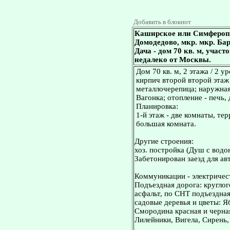
Добавить в блокнот
Каширское или Симферопо
Домодедово, мкр. мкр. Ба
Дача - дом 70 кв. м, учас
недалеко от Москвы.
Дом 70 кв. м, 2 этажа / 2 
кирпич второй второй этаж 
металлочерепица; наружная 
Вагонка; отопление - печь,
Планировка:
1-й этаж - две комнаты, тер
большая комната.
Другие строения:
хоз. постройка (Душ с водо
Забетонирован заезд для ав
Коммуникации - электричес
Подъездная дорога: кругло
асфальт, по СНТ подъездная
садовые деревья и цветы: Я
Смородина красная и черна
Лилейники, Вигела, Сирень