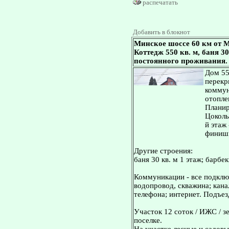
распечатать
Добавить в блокнот
Минское шоссе 60 км от М
Коттедж 550 кв. м, баня 30
постоянного проживания.
Дом 55
перекр
коммун
отопле
Планир
Цоколь
й этаж 
финишн
Другие строения:
баня 30 кв. м 1 этаж; барбе
Коммуникации - все подключ
водопровод, скважина; кана
телефона; интернет. Подъез
Участок 12 соток / ИЖС / з
поселке.