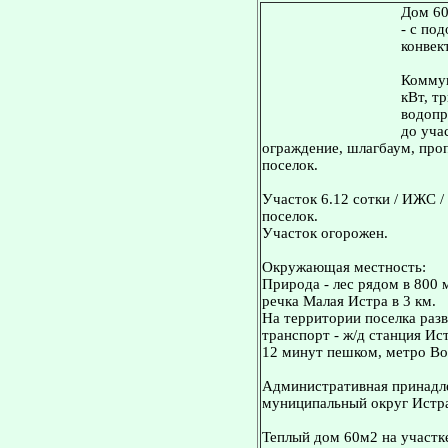
Дом 60
- с по
конвек
Коммун
кВт, т
водопр
до уча
ограждение, шлагбаум, про
поселок.
Участок 6.12 сотки / ИЖС /
поселок.
Участок огорожен.
Окружающая местность:
Природа - лес рядом в 800 
речка Малая Истра в 3 км.
На территории поселка раз
транспорт - ж/д станция Ист
12 минут пешком, метро Во
Административная принадле
муниципальный округ Истр
Теплый дом 60м2 на участке