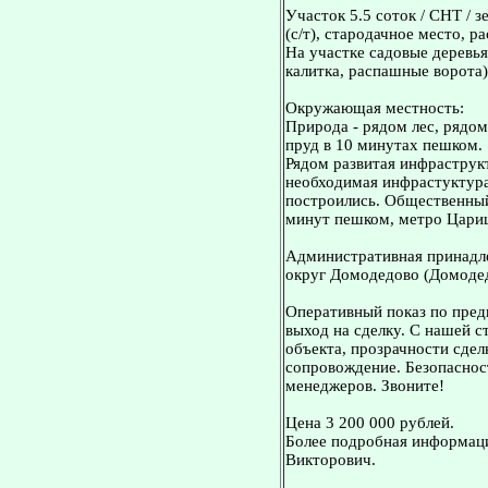
Участок 5.5 соток / СНТ / 
(с/т), стародачное место, 
На участке садовые деревья
калитка, распашные ворота)
Окружающая местность:
Природа - рядом лес, рядо
пруд в 10 минутах пешком.
Рядом развитая инфраструкт
необходимая инфрастуктура
построились. Общественный
минут пешком, метро Цари
Административная принадле
округ Домодедово (Домодед
Оперативный показ по пред
выход на сделку. С нашей 
объекта, прозрачности сдел
сопровождение. Безопасност
менеджеров. Звоните!
Цена 3 200 000 рублей.
Более подробная информаци
Викторович.