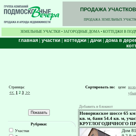
ПРОДАЖА УЧАСТКОВ,
ПРОДАЖА ЗЕМЕЛЬНЫХ УЧАСТКО
ЗЕМЕЛЬНЫЕ УЧАСТКИ • ЗАГОРОДНЫЕ ДОМА • КОТТЕДЖИ В ПОД
главная
|
участки
|
коттеджи
|
дачи
|
дома в дере
кот
Сортировать по:
цене
воз
Страницы:
<<
1
2
3
>>
убы
Добавить в блокнот
Новорижское шоссе 65 км
кв. м, баня 54.4 кв. м, у
КРУГЛОГОДИЧНОГО П
Рубрики:
Дом 81
Участки
й 2 й 