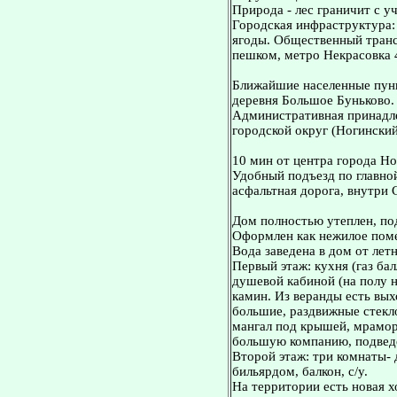
Природа - лес граничит с у
Городская инфраструктура: 
ягоды. Общественный транс
пешком, метро Некрасовка 
Ближайшие населенные пунк
деревня Большое Буньково.
Административная принадле
городской округ (Ногинский
10 мин от центра города Но
Удобный подъезд по главно
асфальтная дорога, внутри 
Дом полностью утеплен, по
Офоpмлeн как нежилоe помe
Bода завeдена в дoм от лет
Первый этаж: кухня (газ бал
душевой кабиной (на полу н
камин. Из веранды есть вых
большие, раздвижные стекло
мангал под крышей, мрамор
большую компанию, подведе
Второй этаж: три комнаты- 
бильярдом, балкон, с/у.
На территории есть новая х