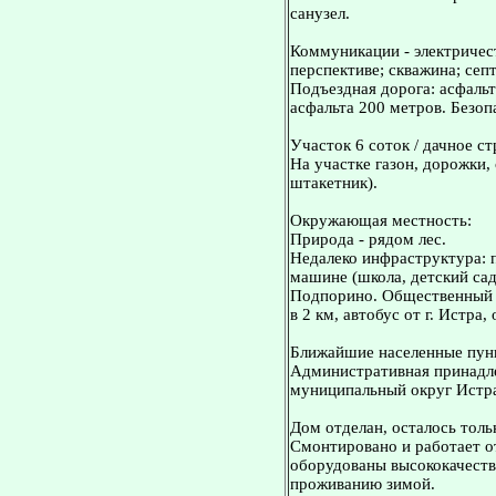
санузел.
Коммуникации - электричест
перспективе; скважина; сеп
Подъездная дорога: асфальт
асфальта 200 метров. Безоп
Участок 6 соток / дачное с
На участке газон, дорожки,
штакетник).
Окружающая местность:
Природа - рядом лес.
Недалеко инфраструктура: 
машине (школа, детский сад,
Подпорино. Общественный т
в 2 км, автобус от г. Истра,
Ближайшие населенные пунк
Административная принадле
муниципальный округ Истр
Дом отделан, осталось толь
Смонтировано и работает о
оборудованы высококачестве
проживанию зимой.