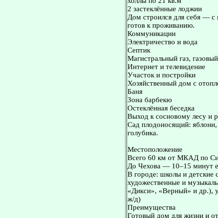
холлы по 21 кв.м
2 застеклённые лоджии
Дом строился для себя — с
готов к проживанию.
Коммуникации
Электричество и вода
Септик
Магистральный газ, газовый
Интернет и телевидение
Участок и постройки
Хозяйственный дом с отопл
Баня
Зона барбекю
Остеклённая беседка
Выход к сосновому лесу и р
Сад плодоносящий: яблони,
голубика.
Местоположение
Всего 60 км от МКАД по С
До Чехова — 10–15 минут 
В городе: школы и детские 
художественные и музыкаль
«Дикси», «Верный» и др.),
ж/д)
Преимущества
Готовый дом для жизни и 