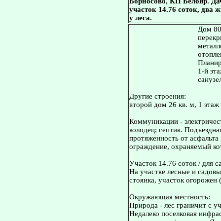
Борносово, КП Белояр. Дача
участок 14.76 соток, два
у леса.
Дом 80
перекр
металл
отопле
Планир
1-й эта
санузе
Другие строения:
второй дом 26 кв. м, 1 этаж 
Коммуникации - электричест
колодец; септик. Подъездна
протяженность от асфальта 
ограждение, охраняемый ко
Участок 14.76 соток / для с
На участке лесные и садовы
стоянка, участок огорожен 
Окружающая местность:
Природа - лес граничит с уч
Недалеко поселковая инфра