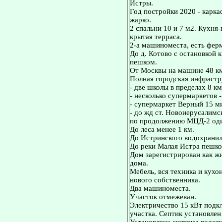
Истры.
Год постройки 2020 - карка
жарко.
2 спальни 10 и 7 м2. Кухня
крытая терраса.
2-а машиноместа, есть ферм
До д. Котово с остановкой к
пешком.
От Москвы на машине 48 к
Полная городская инфрастр
- две школы в пределах 8 км
- несколько супермаркетов -
- супермаркет Верный 15 м
- до жд ст. Новоиерусалимс
по продолжению МЦД-2 оди
До леса менее 1 км.
До Истринского водохранил
До реки Малая Истра пешко
Дом зарегистрирован как жи
дома.
Мебель, вся техника и кух
нового собственника.
Два машиноместа.
Участок отмежеван.
Электричество 15 кВт подкл
участка. Септик установле