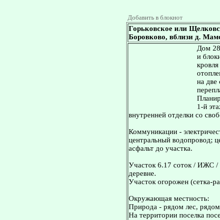
Добавить в блокнот
Горьковское или Щелковс
Боровково, вблизи д. Мамо
Дом 28
и блок
кровля
отопле
на две
перепл
Планир
1-й эта
внутренней отделки со сво
Коммуникации - электричест
центральный водопровод; це
асфальт до участка.
Участок 6.17 соток / ИЖС /
деревне.
Участок огорожен (сетка-ра
Окружающая местность:
Природа - рядом лес, рядом
На территории поселка посе