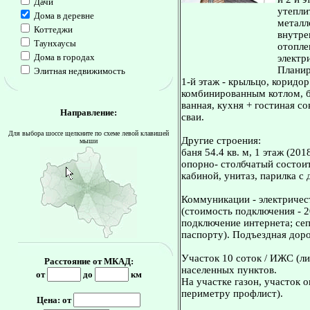
Дачи
утепли
Дома в деревне
металл
Коттеджи
внутре
Таунхаусы
отопле
Дома в городах
электр
Планир
Элитная недвижимость
1-й этаж - крыльцо, коридор
комбинированным котлом, бо
ванная, кухня + гостиная с
Направление:
сваи.
Для выбора шоссе щелкните по схеме левой клавишей
Другие строения:
мыши
баня 54.4 кв. м, 1 этаж (20
опорно- столбчатый состои
кабиной, унитаз, парилка с
Коммуникации - электричест
(стоимость подключения - 2
подключение интернета; сеп
паспорту). Подъездная доро
Участок 10 соток / ИЖС (ли
Расстояние от МКАД:
населенных пунктов.
от
до
км
На участке газон, участок 
периметру профлист).
Цена: от