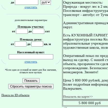
до
Окружающая местность:
Природа - вокруг лес в 2 км
очистить
Поселковая инфраструктур
транспорт - автобус от Туч
дополнительные параметры
Административная принадле
Площадь участка:
округ.
от
до
сот
Есть КУХОННЫЙ ГАРНИТУР 
инфраструктура поселка Ко
Площадь дома:
образовательные учреждени
от
до
кв. м
художественная школа, поли
Населенный пункт:
Оперативный показ по пред
выход на сделку. С нашей 
очистить
объекта, прозрачности сдел
сопровождение. Безопасност
*Если одно из условий не имеет для Вас значения,
менеджеров. Звоните!
оставьте поле пустым.
Цена 5 800 000 рублей, док
Более подробная информаци
Валерьевич.
Поиск по ID объекта
Показать на карте>>
5 800 000 руб