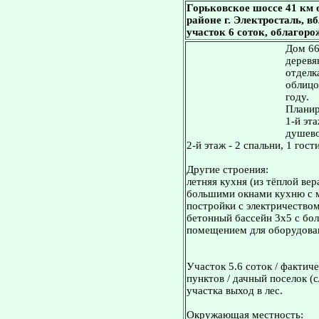
Горьковское шоссе 41 км
районе г. Электросталь, вб
участок 6 соток, облагоро
Дом 66
деревя
отделк
облицо
году.
Планир
1-й эта
душево
2-й этаж - 2 спальни, 1 гост
Другие строения:
летняя кухня (из тёплой ве
большими окнами кухню с ма
постройки с электричеством
бетонный бассейн 3х5 с бо
помещением для оборудова
Участок 5.6 соток / фактиче
пунктов / дачный поселок (с
участка выход в лес.
Окружающая местность: