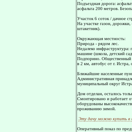
Подъездная дорога: асфальт
асфальта 200 метров. Безоп
Участок 6 соток / дачное с
На участке газон, дорожки,
штакетник).
Окружающая местность:
Природа - рядом лес.
Недалеко инфраструктура: 
машине (школа, детский сад,
Подпорино. Общественный т
в 2 км, автобус от г. Истра,
Ближайшие населенные пунк
Административная принадле
муниципальный округ Истр
Дом отделан, осталось толь
Смонтировано и работает о
оборудованы высококачестве
проживанию зимой.
Эту дачу можно купить в
Оперативный показ по пред