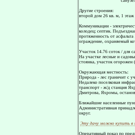
санузе
Другие строения:
второй дом 26 кв. м, 1 этаж 
Коммуникации - электричест
колодец; септик. Подъездна
протяженность от асфальта 
ограждение, охраняемый ко
Участок 14.76 соток / для с
На участке лесные и садовы
стоянка, участок огорожен 
Окружающая местность:
Природа - лес граничит с уч
Недалеко поселковая инфра
транспорт - ж/д станция Ях
Дмитрова, Яхромы, остановк
Ближайшие населенные пунк
Административная принадле
округ.
Эту дачу можно купить в
Оперативный показ по пред