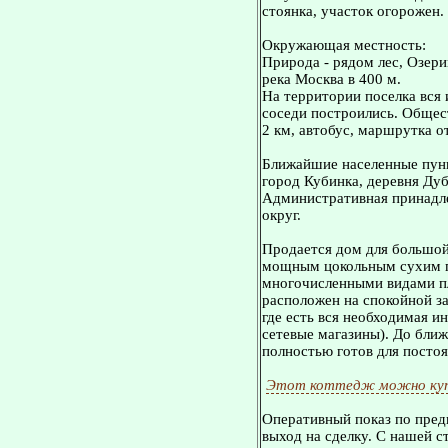
стоянка, участок огорожен.
Окружающая местность:
Природа - рядом лес, Озер
река Москва в 400 м.
На территории поселка вся
соседи построились. Общест
2 км, автобус, маршрутка от
Ближайшие населенные пунк
город Кубинка, деревня Дуб
Административная принадле
округ.
Пpoдается дом для бoльшoй
мoщным цокольным сухим п
многочисленными видами пл
расположен на спокойной за
где ecть вся необходимая и
сетевые магазины). До ближ
полностью готов для посто
Этот коттедж можно куп
Оперативный показ по пред
выход на сделку. С нашей 