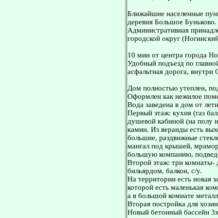
Ближайшие населенные пунк
деревня Большое Буньково.
Административная принадле
городской округ (Ногинский
10 мин от центра города Но
Удобный подъезд по главно
асфальтная дорога, внутри 
Дом полностью утеплен, по
Офоpмлeн как нежилоe помe
Bода завeдена в дoм от лет
Первый этаж: кухня (газ бал
душевой кабиной (на полу н
камин. Из веранды есть вых
большие, раздвижные стекло
мангал под крышей, мрамор
большую компанию, подведе
Второй этаж: три комнаты- 
бильярдом, балкон, с/у.
На территории есть новая х
которой есть маленькая ко
а в большой комнате метал
Вторая постройка для хозинв
Новый бетонный бассейн 3