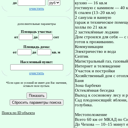
до
кухню — 16 кв.м
гостиную с камином — 40 к
очистить
6 спален (13–20 кв.м)
2 санузла и ванную
гараж и техническое помещ
дополнительные параметры
холлы по 21 кв.м
Площадь участка:
2 застеклённые лоджии
Дом строился для себя — с
от
до
сот
готов к проживанию.
Коммуникации
Площадь дома:
Электричество и вода
от
до
кв. м
Септик
Магистральный газ, газовый
Населенный пункт:
Интернет и телевидение
Участок и постройки
очистить
Хозяйственный дом с отопл
Баня
*Если одно из условий не имеет для Вас значения,
Зона барбекю
оставьте поле пустым.
Остеклённая беседка
Выход к сосновому лесу и р
Сад плодоносящий: яблони,
голубика.
Поиск по ID объекта
Местоположение
Всего 60 км от МКАД по С
До Чехова — 10–15 минут 