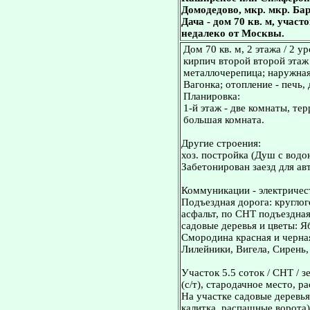
Домодедово, мкр. мкр. Ба
Дача - дом 70 кв. м, учас
недалеко от Москвы.
Дом 70 кв. м, 2 этажа / 2 
кирпич второй второй этаж 
металлочерепица; наружная 
Вагонка; отопление - печь,
Планировка:
1-й этаж - две комнаты, тер
большая комната.
Другие строения:
хоз. постройка (Душ с водо
Забетонирован заезд для ав
Коммуникации - электричес
Подъездная дорога: кругло
асфальт, по СНТ подъездная
садовые деревья и цветы: Я
Смородина красная и черна
Лилейники, Вигела, Сирень
Участок 5.5 соток / СНТ / 
(с/т), стародачное место, 
На участке садовые деревья
калитка, распашные ворота)