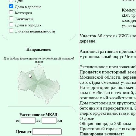
Дачи
Дома в деревне
Коммун
Коттеджи
кВт, т
Таунхаусы
колоде
Дома в городах
участк
Элитная недвижимость
Участок 36 соток / ИЖС / з
деревне.
Направление:
Административная принадле
муниципальный округ Чехов
Для выбора шоссе щелкните по схеме левой клавишей
мыши
Эксклюзивное предложение
Продаётся просторный земе
Московской области, дерев
соток (два смежных участка:
На территории расположен
кв.м с мебелью и техникой,
отапливаемый хозяйственны
Дом построен для круглогод
бетонными перекрытиями. 
энергоэффективностью и пр
Расстояние от МКАД:
О доме
от
до
км
Общая площадь: 250 кв.м
Просторный гараж с выход
Цена: от
Планировка включает: