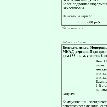
Более подробная информаци
Вячеславовна.
Показать на карте>>
4 500 000 руб
распечатать
Добавить в блокнот
Волоколамское, Новорижс
МКАД, деревня Подпорино
дом 138 кв. м, участок 6 с
Дом 13
перекр
металл
плитка
плитка
Планир
1-й эта
прихож
санузел.
Коммуникации - электричест
перспективе; скважина; сеп