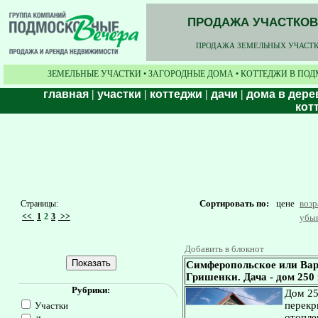
ПРОДАЖА УЧАСТКОВ,
ПРОДАЖА ЗЕМЕЛЬНЫХ УЧАСТКО
ЗЕМЕЛЬНЫЕ УЧАСТКИ • ЗАГОРОДНЫЕ ДОМА • КОТТЕДЖИ В ПОД
главная
|
участки
|
коттеджи
|
дачи
|
дома в дере
кот
Сортировать по:
цене
воз
Страницы:
<<
1
2
3
>>
убы
Добавить в блокнот
Симферопольское или Вар
Гришенки. Дача - дом 250 к
Рубрики:
Дом 25
перекр
Участки
отопле