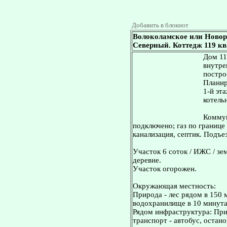
Добавить в блокнот
Волоколамское или Новор
Северный. Коттедж 119 кв.
Дом 11
внутре
постро
Планир
1-й эт
котельн
Коммун
подключено; газ по границе
канализация, септик. Подъез
Участок 6 соток / ИЖС / зе
деревне.
Участок огорожен.
Окружающая местность:
Природа - лес рядом в 150 
водохранилище в 10 минута
Рядом инфраструктура: Пр
транспорт - автобус, остан