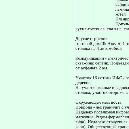
сайдин
ламина
котел.
Планир
Цоколь 
кухня-гостиная, спальня, сан
Другие строения:
гостевой дом 39.9 кв. м, 1 
стоянка на 4 автомобиля.
Коммуникации - электричест
скважина; септик. Подъездн
от асфальта 2 км.
Участок 16 соток / ИЖС / з
деревне.
На участке лесные и садовы
стоянка, участок огорожен.
Окружающая местность:
Природа - лес граничит с уч
Недалеко поселковая инфрас
магазины. Рядом фермерские
яйца). Недалеко страусиная
карп). Общественный транс