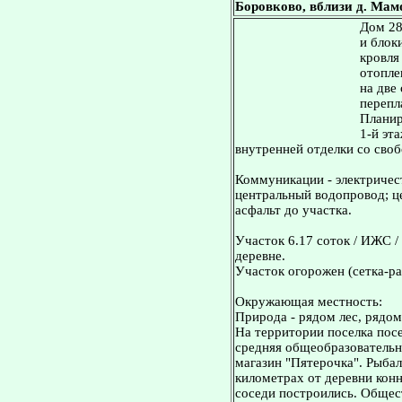
Боровково, вблизи д. Мамо
Дом 28
и блок
кровля
отопле
на две
перепл
Планир
1-й эта
внутренней отделки со сво
Коммуникации - электричест
центральный водопровод; це
асфальт до участка.
Участок 6.17 соток / ИЖС /
деревне.
Участок огорожен (сетка-ра
Окружающая местность:
Природа - рядом лес, рядом
На территории поселка посе
средняя общеобразовательн
магазин "Пятерочка". Рыбал
километрах от деревни конн
соседи построились. Общес