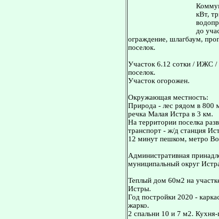
Коммун
кВт, т
водопр
до уча
ограждение, шлагбаум, про
поселок.
Участок 6.12 сотки / ИЖС /
поселок.
Участок огорожен.
Окружающая местность:
Природа - лес рядом в 800 
речка Малая Истра в 3 км.
На территории поселка раз
транспорт - ж/д станция Ист
12 минут пешком, метро Во
Административная принадле
муниципальный округ Истр
Теплый дом 60м2 на участке
Истры.
Год постройки 2020 - карка
жарко.
2 спальни 10 и 7 м2. Кухня