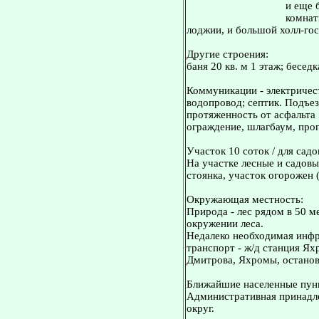
и еще 
комнаты
лоджии, и большой холл-гос
Другие строения:
баня 20 кв. м 1 этаж; беседк
Коммуникации - электричест
водопровод; септик. Подъез
протяженность от асфальта 
ограждение, шлагбаум, про
Участок 10 соток / для садо
На участке лесные и садовы
стоянка, участок огорожен 
Окружающая местность:
Природа - лес рядом в 50 ме
окружении леса.
Недалеко необходимая инфр
транспорт - ж/д станция Ях
Дмитрова, Яхромы, остановк
Ближайшие населенные пунк
Административная принадле
округ.