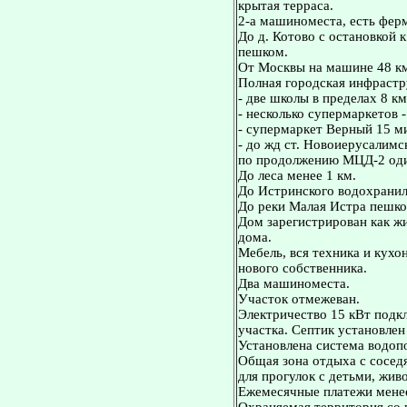
крытая терраса.
2-а машиноместа, есть ферм
До д. Котово с остановкой к
пешком.
От Москвы на машине 48 к
Полная городская инфрастр
- две школы в пределах 8 км
- несколько супермаркетов -
- супермаркет Верный 15 м
- до жд ст. Новоиерусалимс
по продолжению МЦД-2 оди
До леса менее 1 км.
До Истринского водохранил
До реки Малая Истра пешко
Дом зарегистрирован как жи
дома.
Мебель, вся техника и кух
нового собственника.
Два машиноместа.
Участок отмежеван.
Электричество 15 кВт подкл
участка. Септик установле
Установлена система водоп
Общая зона отдыха с соседя
для прогулок с детьми, жив
Ежемесячные платежи менее 