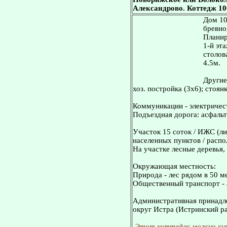
Александрово. Коттедж 100
Дом 10
бревно
Планир
1-й эт
столова
4.5м.
Другие
хоз. постройка (3х6); стоян
Коммуникации - электричест
Подъездная дорога: асфальт
Участок 15 соток / ИЖС (ли
населенных пунктов / распо
На участке лесные деревья,
Окружающая местность:
Природа - лес рядом в 50 м
Общественный транспорт - 
Административная принадле
округ Истра (Истринский ра
Этот коттедж можно куп