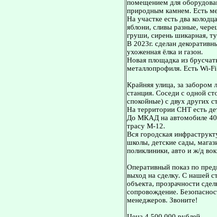
помещением для оборудован
природным камнем. Есть ме
На участке есть два колодца
яблони, сливы разные, чере
груши, сирень шикарная, ту
В 2023г. сделан декоративн
ухоженная ёлка и газон.
Новая площадка из брусчатк
металлопрофиля. Есть Wi-F
Крайняя улица, за забором 
станция. Соседи с одной ст
спокойные) с двух других с
На территории СНТ есть де
До МКАД на автомобиле 40 
трасу М-12.
Вся городская инфраструкту
школы, детские сады, магаз
поликлиники, авто и ж/д во
Оперативный показ по пред
выход на сделку. С нашей 
объекта, прозрачности сдел
сопровождение. Безопасност
менеджеров. Звоните!
Цена 4 500 000 рублей.