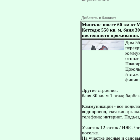
Добавить в блокнот
Минское шоссе 60 км от М
Коттедж 550 кв. м, баня 30
постоянного проживания.
Дом 55
перекр
коммун
отопле
Планир
Цоколь
й этаж 
финишн
Другие строения:
баня 30 кв. м 1 этаж; барбе
Коммуникации - все подключ
водопровод, скважина; кана
телефона; интернет. Подъез
Участок 12 соток / ИЖС / з
поселке.
На участке лесные и садовы