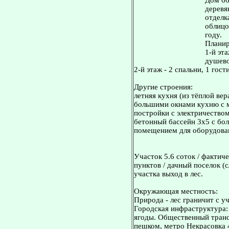
Дом 66
деревя
отделк
облицо
году.
Планир
1-й эта
душево
2-й этаж - 2 спальни, 1 гост
Другие строения:
летняя кухня (из тёплой ве
большими окнами кухню с ма
постройки с электричеством
бетонный бассейн 3х5 с бо
помещением для оборудова
Участок 5.6 соток / фактиче
пунктов / дачный поселок (с
участка выход в лес.
Окружающая местность:
Природа - лес граничит с у
Городская инфраструктура: 
ягоды. Общественный транс
пешком, метро Некрасовка 