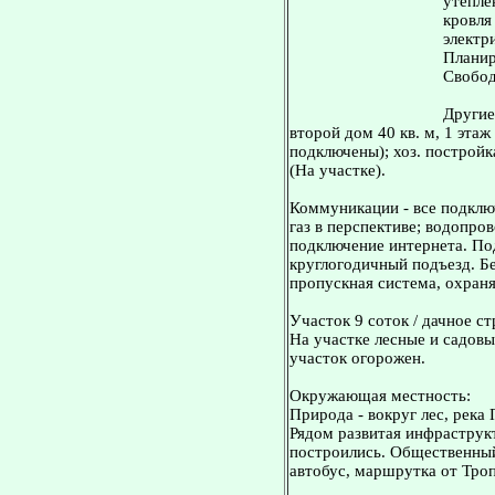
утепле
кровля
электр
Планир
Свобод
Другие
второй дом 40 кв. м, 1 эта
подключены); хоз. постройка
(На участке).
Коммуникации - все подклю
газ в перспективе; водопров
подключение интернета. По
круглогодичный подъезд. Бе
пропускная система, охран
Участок 9 соток / дачное с
На участке лесные и садовы
участок огорожен.
Окружающая местность:
Природа - вокруг лес, река 
Рядом развитая инфраструк
построились. Общественный
автобус, маршрутка от Троп