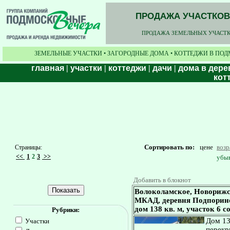
ПРОДАЖА УЧАСТКОВ,
ПРОДАЖА ЗЕМЕЛЬНЫХ УЧАСТКО
ЗЕМЕЛЬНЫЕ УЧАСТКИ • ЗАГОРОДНЫЕ ДОМА • КОТТЕДЖИ В ПОД
главная
|
участки
|
коттеджи
|
дачи
|
дома в дере
кот
Сортировать по:
цене
воз
Страницы:
<<
1
2
3
>>
убы
Добавить в блокнот
Волоколамское, Новорижс
МКАД, деревня Подпорино
дом 138 кв. м, участок 6 с
Рубрики:
Дом 13
Участки
перекр