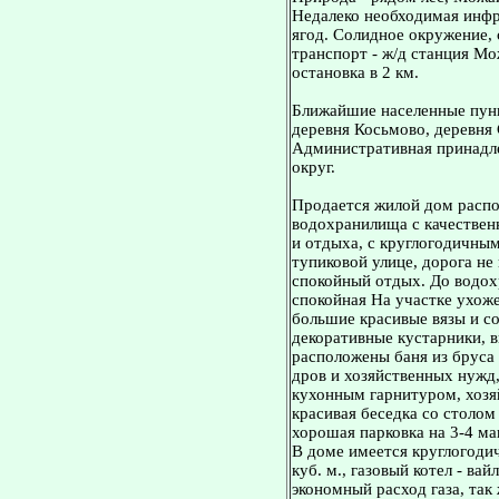
Недалеко необходимая инфра
ягод. Солидное окружение,
транспорт - ж/д станция Мо
остановка в 2 км.
Ближайшие населенные пунк
деревня Косьмово, деревня 
Административная принадл
округ.
Продается жилой дом расп
водохранилища с качествен
и отдыха, с круглогодичным
тупиковой улице, дорога не
спокойный отдых. До водох
спокойная На участке ухоже
большие красивые вязы и со
декоративные кустарники, в
расположены баня из бруса 
дров и хозяйственных нужд,
кухонным гарнитуром, хозя
красивая беседка со столом
хорошая парковка на 3-4 м
В доме имеется круглогодич
куб. м., газовый котел - ва
экономный расход газа, так