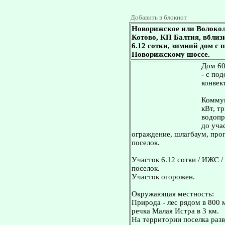
Добавить в блокнот
Новорижское или Волокол
Котово, КП Балтия, вблизи
6.12 сотки, зимний дом с
Новорижскому шоссе.
Дом 60
- с по
конвек
Коммун
кВт, т
водопр
до уча
ограждение, шлагбаум, про
поселок.
Участок 6.12 сотки / ИЖС /
поселок.
Участок огорожен.
Окружающая местность:
Природа - лес рядом в 800 
речка Малая Истра в 3 км.
На территории поселка раз