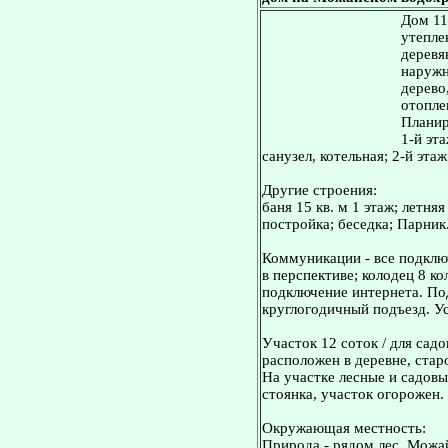
Дом 11
утепле
деревя
наружн
дерево
отопле
Планир
1-й эт
санузел, котельная; 2-й эта
Другие строения:
баня 15 кв. м 1 этаж; летня
постройка; беседка; Парник
Коммуникации - все подключ
в перспективе; колодец 8 ко
подключение интернета. Под
круглогодичный подъезд. У
Участок 12 соток / для садо
расположен в деревне, стар
На участке лесные и садовы
стоянка, участок огорожен.
Окружающая местность:
Природа - рядом лес, Можа