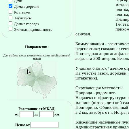
Дачи
металл
Дома в деревне
плитка
Коттеджи
плитка
Таунхаусы
Планир
Дома в городах
1-й эта
прихож
Элитная недвижимость
санузел.
Коммуникации - электричест
Направление:
перспективе; скважина; сеп
Подъездная дорога: асфальт
Для выбора шоссе щелкните по схеме левой клавишей
асфальта 200 метров. Безоп
мыши
Участок 6 соток / дачное с
На участке газон, дорожки,
штакетник).
Окружающая местность:
Природа - рядом лес.
Недалеко инфраструктура: 
машине (школа, детский сад,
Подпорино. Общественный т
Расстояние от МКАД:
в 2 км, автобус от г. Истра,
от
до
км
Ближайшие населенные пунк
Цена: от
Административная принадле