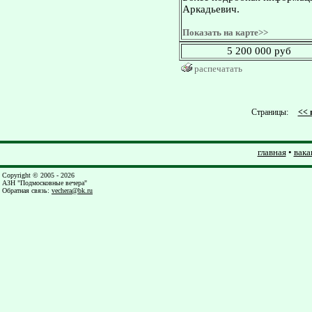
Аркадьевич.
Показать на карте>>
5 200 000 руб
распечатать
Страницы:
<< 
главная
•
вака
Copyright © 2005 - 2026
АЗН "Подмосковные вечера"
Обратная связь
:
vechera@bk.ru