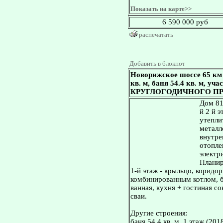
Показать на карте>>
6 590 000 руб
распечатать
Добавить в блокнот
Новорижское шоссе 65 км
кв. м, баня 54.4 кв. м, у
КРУГЛОГОДИЧНОГО П
Дом 81
й 2 й 
утепли
металл
внутре
отопле
электр
Планир
1-й этаж - крыльцо, коридор
комбинированным котлом, бо
ванная, кухня + гостиная с
сваи.
Другие строения:
баня 54.4 кв. м, 1 этаж (20