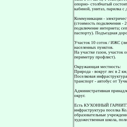
опорно- столбчатый состои
кабиной, унитаз, парилка с
Коммуникации - электричест
(стоимость подключения - 2
подключение интернета; сеп
паспорту). Подъездная доро
Участок 10 соток / ИЖС (ли
населенных пунктов.
На участке газон, участок 
периметру профлист).
Окружающая местность:
Природа - вокруг лес в 2 км
Поселковая инфраструктур
транспорт - автобус от Туч
Административная принадле
округ.
Есть КУХОННЫЙ ГАРНИТУР 
инфраструктура поселка Ко
образовательные учреждени
художественная школа, поли