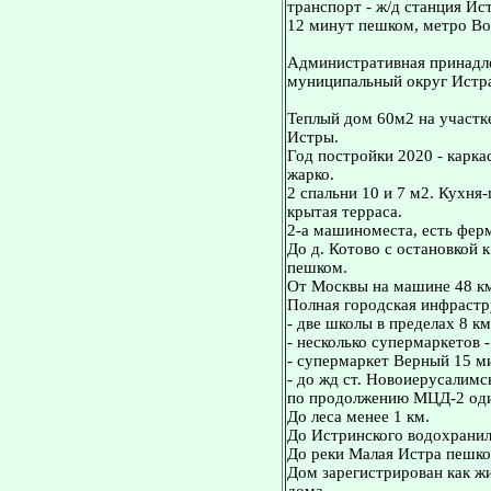
транспорт - ж/д станция Ист
12 минут пешком, метро Во
Административная принадле
муниципальный округ Истр
Теплый дом 60м2 на участке
Истры.
Год постройки 2020 - карка
жарко.
2 спальни 10 и 7 м2. Кухня
крытая терраса.
2-а машиноместа, есть ферм
До д. Котово с остановкой к
пешком.
От Москвы на машине 48 к
Полная городская инфрастр
- две школы в пределах 8 км
- несколько супермаркетов -
- супермаркет Верный 15 м
- до жд ст. Новоиерусалимс
по продолжению МЦД-2 оди
До леса менее 1 км.
До Истринского водохранил
До реки Малая Истра пешко
Дом зарегистрирован как жи