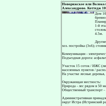
Новорижское или Волокол
Александрово. Коттедж 100
Дом 10
бревно
Планир
1-й эт
столова
4.5м.
Другие
хоз. постройка (3х6); стоян
Коммуникации - электричест
Подъездная дорога: асфальт
Участок 15 соток / ИЖС (ли
населенных пунктов / распо
На участке лесные деревья,
Окружающая местность:
Природа - лес рядом в 50 м
Общественный транспорт - 
Административная принадле
округ Истра (Истринский ра