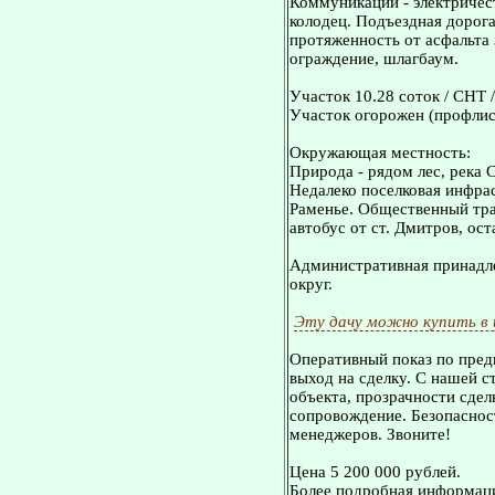
Коммуникации - электричест
колодец. Подъездная дорога
протяженность от асфальта 
ограждение, шлагбаум.
Участок 10.28 соток / СНТ /
Участок огорожен (профлис
Окружающая местность:
Природа - рядом лес, река С
Недалеко поселковая инфра
Раменье. Общественный тран
автобус от ст. Дмитров, ост
Административная принадле
округ.
Эту дачу можно купить в
Оперативный показ по пред
выход на сделку. С нашей 
объекта, прозрачности сдел
сопровождение. Безопасност
менеджеров. Звоните!
Цена 5 200 000 рублей.
Более подробная информаци