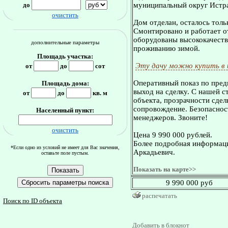
до
муниципальный округ Истр
очистить
Дом отделан, осталось толь
Смонтировано и работает о
оборудованы высококачестве
дополнительные параметры
проживанию зимой.
Площадь участка:
Эту дачу можно купить в
от
до
сот
Оперативный показ по пред
Площадь дома:
выход на сделку. С нашей 
от
до
кв. м
объекта, прозрачности сдел
сопровождение. Безопасност
Населенный пункт:
менеджеров. Звоните!
очистить
Цена 9 990 000 рублей.
Более подробная информаци
*Если одно из условий не имеет для Вас значения,
Аркадьевич.
оставьте поле пустым.
Показать на карте>>
9 990 000 руб
распечатать
Поиск по ID объекта
Добавить в блокнот