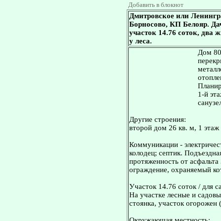
Добавить в блокнот
Дмитровское или Ленингр
Борносово, КП Белояр. Дача
участок 14.76 соток, два
у леса.
Дом 80
перекр
металл
отопле
Планир
1-й эта
санузе
Другие строения:
второй дом 26 кв. м, 1 этаж 
Коммуникации - электричест
колодец; септик. Подъездна
протяженность от асфальта 
ограждение, охраняемый ко
Участок 14.76 соток / для с
На участке лесные и садовы
стоянка, участок огорожен 
Окружающая местность: