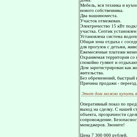
дома.
Мебель, вся техника и кух
нового собственника.
Два машиноместа.
Участок отмежеван.
Электричество 15 кВт подкл
участка. Септик установле
Установлена система водоп
Общая зона отдыха с соседя
для прогулок с детьми, жив
Ежемесячные платежи менее 
Охраняемая территория со 
спокойно гуляют и отдыхают
Дом зарегистрирован как ж
жительства.
Без обременений, быстрый в
Причина продажи - переезд
Этот дом можно купить в
Оперативный показ по пред
выход на сделку. С нашей 
объекта, прозрачности сдел
сопровождение. Безопасност
менеджеров. Звоните!
Цена 7 300 000 рублей.