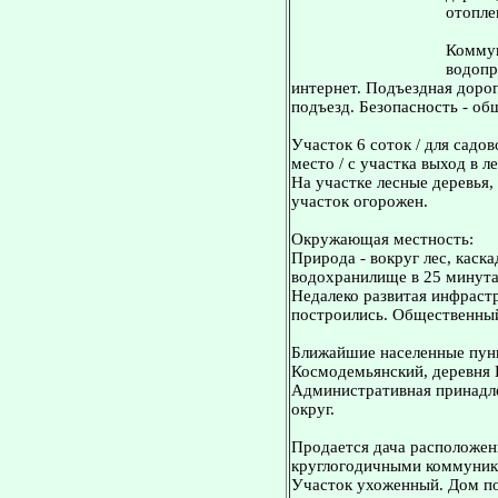
отопле
Коммун
водопр
интернет. Подъездная дорог
подъезд. Безопасность - об
Участок 6 соток / для садов
место / с участка выход в ле
На участке лесные деревья, 
участок огорожен.
Окружающая местность:
Природа - вокруг лес, каска
водохранилище в 25 минута
Недалеко развитая инфраст
построились. Общественный 
Ближайшие населенные пунк
Космодемьянский, деревня 
Административная принадле
округ.
Продается дача расположен
круглогодичными коммуник
Участок ухоженный. Дом п