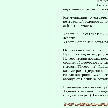
Планир
1-й эта
внутренней отделки со сво
Коммуникации - электричест
центральный водопровод; це
асфальт до участка.
Участок 6.17 соток / ИЖС /
деревне.
Участок огорожен (сетка-ра
Окружающая местность:
Природа - рядом лес, рядом
На территории поселка посе
средняя общеобразовательн
магазин "Пятерочка". Рыбал
километрах от деревни конн
соседи построились. Общес
автобус от Ногинска, остан
Ближайшие населенные пунк
Административная принадле
городской округ (Ногинский
Этот дом можно купить в