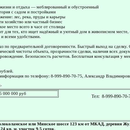
 жизни и отдыха — меблированный и обустроенный
тория с садом и постройками
ение: лес, река, пруды и карьеры
и хозяйство или частный бизнес
хое место всего в часе от столицы
т для тех, кто ищет надёжный и уютный дом в живописном месте, 
 и всеми удобствами.
з по предварительной договоренности. Быстрый выход на сделку.
ческой чистоты объекта, прозрачности сделки, наличия всех доку
овождение. Безопасность расчетов. Бесплатная консультация у ме
рублей.
информация по телефону: 8-999-890-70-75, Александр Владимиров
>
5 000 000 руб
Тел:
8-999-890-70-
олоколамское или Минское шоссе 123 км от МКАД, деревня Жу
 24 кв. м, участок 9.5 соток.