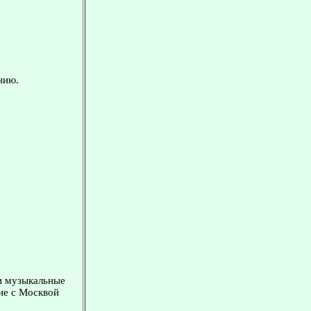
нию.
 и музыкальные
ие с Москвой