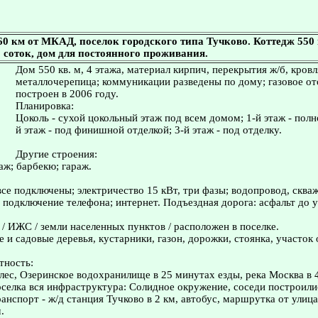
0 км от МКАД, поселок городского типа Тучково. Коттедж 550 к
12 соток, дом для постоянного проживания.
Дом 550 кв. м, 4 этажа, материал кирпич, перекрытия ж/б, кровл
металлочерепица; коммуникации разведены по дому; газовое от
построен в 2006 году.
Планировка:
Цоколь - сухой цокольный этаж под всем домом; 1-й этаж - полн
й этаж - под финишной отделкой; 3-й этаж - под отделку.
Другие строения:
таж; барбекю; гараж.
се подключены; электричество 15 кВт, три фазы; водопровод, скваж
 подключение телефона; интернет. Подъездная дорога: асфальт до у
 / ИЖС / земли населенных пунктов / расположен в поселке.
е и садовые деревья, кустарники, газон, дорожки, стоянка, участок
тность:
лес, Озеринское водохранилище в 25 минутах езды, река Москва в 
селка вся инфраструктура: Солидное окружение, соседи построили
нспорт - ж/д станция Тучково в 2 км, автобус, маршрутка от улица
.