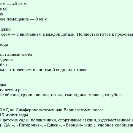
ном — 40 кв.м
в.м)
ую
кое помещение — 8 кв.м
оджии
 себя — с вниманием к каждой детали. Полностью готов к прожива
вода
з, газовый котёл
идение
ойки
ом с отоплением и системой водоподготовки
дка
у лесу и реке
: яблони, груши, вишни, сливы, смородина, малина, голубика.
МКАД по Симферопольскому или Варшавскому шоссе
15 минут езды
и детские сады, поликлиники, спортивные секции, художественные
(«ДА!», «Пятёрочка», «Дикси», «Верный» и др.), удобное сообщен