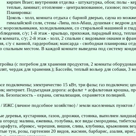
кирпич Braer; внутренняя отделка - штукатурка, обои; полы - к
теплые, ламинат; отопление - централизованное, газовое; постро
Планировка:
Цоколь - холл, комната отдыха с барной дверью, сауна из можж
гималайской соли, стены -Липа, пол-Абаш, душевая с ведром для
 с морозильниками, холодильниками, со стиральной машиной и глад
блюдения, с/у; 1-й этаж - крыльцо, прихожая, парадный вход, теплая
я комната, с/у; 2-й этаж - холл, 2 спальни с видовыми окнами и фр
я, с/у с ванной, гардеробная; мансарда - свободная планировка отд
о спальным местом. В каждой комнате выведена под систему конд
стройка (с погребом для хранения продуктов, 2 комнаты оборудова
ят, чердак для хранения.); Бассейн, теплый вольер для собаки, 3 в
се подключены; электричество 15 кВт, три фазы; газ подключен; ц
ик; интернет. Подъездная дорога: асфальт + асфальтовая крошка, п
ов. Безопасность - охрана, сигнализация, охраняется полицией.
 / ИЖС (личное подсобное хозяйство) / земли населенных пунктов /
ые деревья, кустарники, газон, дорожки, стоянка, выполнен ландша
а огород: малина, ежевика, голубика, все виды смородины, тибетск
арафуга, абрикос, черешня, вишня, слива, клубника, крыжовник ве
тые туи, розы, гартензии 20 видов, жасмин, барбарис, азалия, ирис