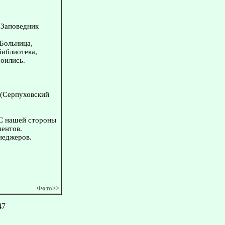
. Заповедник
 Больница,
библиотека,
оились.
 (Серпуховский
 С нашей стороны
ментов.
неджеров.
Фото>>
47