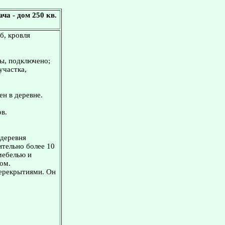
а - дом 250 кв.
б, кровля
зы, подключено;
участка,
ен в деревне.
в.
 деревня
ительно более 10
мебелью и
ом.
перекрытиями. Он