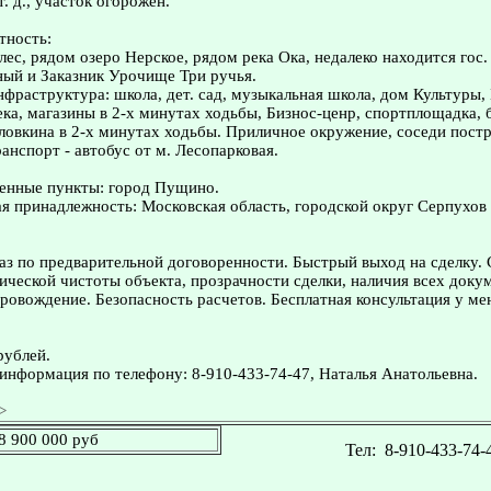
. д., участок огорожен.
тность:
лес, рядом озеро Нерское, рядом река Ока, недалеко находится гос
ый и Заказник Урочище Три ручья.
нфраструктура: школа, дет. сад, музыкальная школа, дом Культуры,
ека, магазины в 2-х минутах ходьбы, Бизнос-ценр, спортплощадка, 
ловкина в 2-х минутах ходьбы. Приличное окружение, соседи постр
нспорт - автобус от м. Лесопарковая.
енные пункты: город Пущино.
 принадлежность: Московская область, городской округ Серпухов
з по предварительной договоренности. Быстрый выход на сделку.
ческой чистоты объекта, прозрачности сделки, наличия всех доку
овождение. Безопасность расчетов. Бесплатная консультация у ме
рублей.
информация по телефону: 8-910-433-74-47, Наталья Анатольевна.
>
8 900 000 руб
Тел:
8-910-433-74-