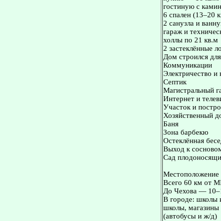
гостиную с ками
6 спален (13–20 к
2 санузла и ванн
гараж и техничес
холлы по 21 кв.м
2 застеклённые л
Дом строился для
Коммуникации
Электричество и 
Септик
Магистральный га
Интернет и телев
Участок и постр
Хозяйственный д
Баня
Зона барбекю
Остеклённая бесе
Выход к сосновом
Сад плодоносящий
Местоположение
Всего 60 км от 
До Чехова — 10–
В городе: школы 
школы, магазины 
(автобусы и ж/д)