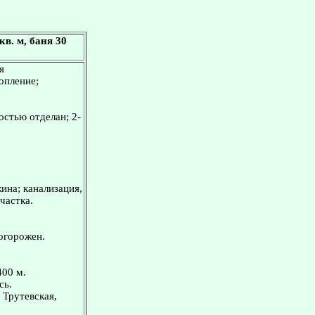
в. м, баня 30
я
опление;
остью отделан; 2-
ина; канализация,
частка.
 огорожен.
400 м.
сь.
 Трутевская,