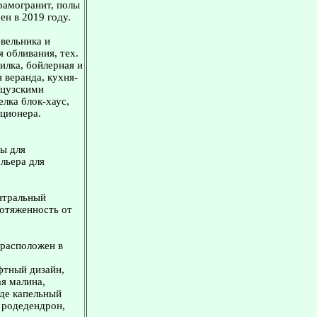
ерамогранит, полы
ен в 2019 году.
евельника и
 обливания, тех.
илка, бойлерная и
 веранда, кухня-
анцузскими
елка блок-хаус,
иционера.
ны для
ольера для
ентральный
ротяженность от
 расположен в
фтный дизайн,
ая малина,
зде капельный
, родедендрон,