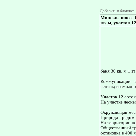
Добавить в блокнот
Минское шоссе 6
кв. м, участок 
баня 30 кв. м 1 э
Коммуникации - в
септик; возможно
Участок 12 соток
На участке лесны
Окружающая мес
Природа - рядом 
На территории по
Общественный тра
остановка в 400 м