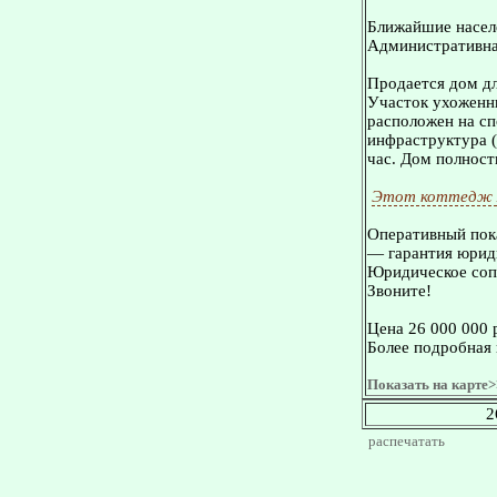
Ближайшие населе
Административная
Пpoдается дом д
Участок ухоженн
расположен на сп
инфраструктура (
час. Дом полност
Этот коттедж 
Оперативный пока
— гарантия юриди
Юридическое сопр
Звоните!
Цена 26 000 000 
Более подробная 
Показать на карте>
2
распечатать