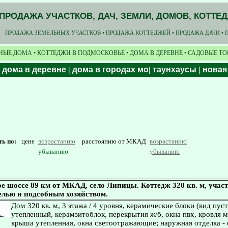
ПРОДАЖА УЧАСТКОВ, ДАЧ, ЗЕМЛИ, ДОМОВ, КОТТЕ
ПРОДАЖА ЗЕМЕЛЬНЫХ УЧАСТКОВ • ПРОДАЖА КОТТЕДЖЕЙ • ПРОДАЖА ДАЧИ • 
НЫЕ ДОМА • КОТТЕДЖИ В ПОДМОСКОВЬЕ • ДОМА В ДЕРЕВНЕ • САДОВЫЕ Т
|
дома в деревне
|
дома в городах мо
|
таунхаусы
|
новая
ть по:
цене
возрастанию
расстоянию от МКАД
возрастанию
убыванию
убыванию
 шоссе 89 км от МКАД, село Липицы. Коттедж 320 кв. м, участ
елью и подсобным хозяйством.
Дом 320 кв. м, 3 этажа / 4 уровня, керамические блоки (вид пус
утепленный, керамзитоблок, перекрытия ж/б, окна пвх, кровля 
крыша утепленная, окна светоотражающие; наружная отделка -