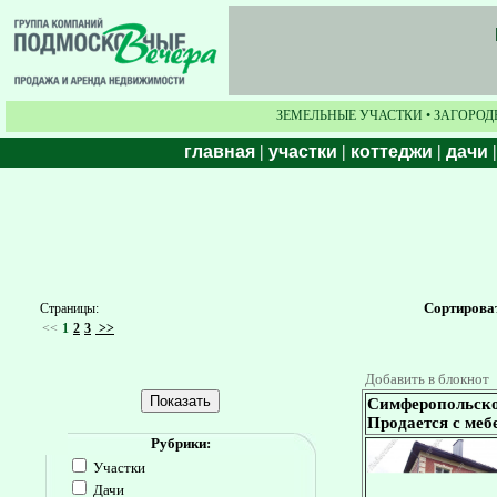
ЗЕМЕЛЬНЫЕ УЧАСТКИ • ЗАГОРОД
главная
|
участки
|
коттеджи
|
дачи
Сортирова
Страницы:
<<
1
2
3
>>
Добавить в блокнот
Симферопольское
Продается с меб
Рубрики:
Участки
Дачи