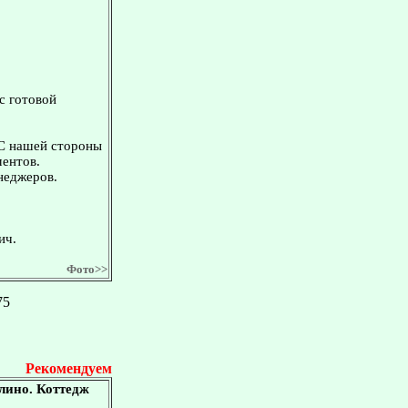
с готовой
 С нашей стороны
ментов.
неджеров.
ич.
Фото>>
75
Рекомендуем
лино. Коттедж