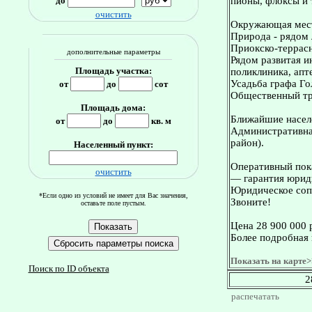
до
пионы, флоксы и т
очистить
Окружающая мес
Природа - рядом 
Приокско-террасн
дополнительные параметры
Рядом развитая и
Площадь участка:
поликлиника, апт
Усадьба графа Го
от
до
сот
Общественный тра
Площадь дома:
Ближайшие насел
от
до
кв. м
Административная
район).
Населенный пункт:
Оперативный пока
очистить
— гарантия юриди
Юридическое сопр
*Если одно из условий не имеет для Вас значения,
Звоните!
оставьте поле пустым.
Цена 28 900 000 
Более подробная 
Показать на карте>
Поиск по ID объекта
2
распечатать