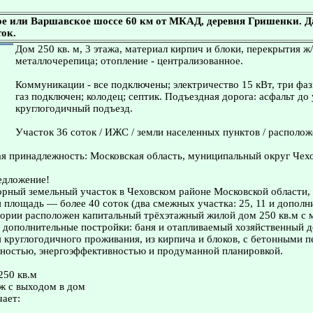
 или Варшавское шоссе 60 км от МКАД, деревня Гришенки. Дач
ток.
Дом 250 кв. м, 3 этажа, материал кирпич и блоки, перекрытия ж/
металлочерепица; отопление - централизованное.
Коммуникации - все подключены; электричество 15 кВт, три фа
газ подключен; колодец; септик. Подъездная дорога: асфальт до 
круглогодичный подъезд.
Участок 36 соток / ИЖС / земли населенных пунктов / располож
я принадлежность: Московская область, муниципальный округ Чехо
едложение!
рный земельный участок в Чеховском районе Московской области,
площадь — более 40 соток (два смежных участка: 25, 11 и дополн
тории расположен капитальный трёхэтажный жилой дом 250 кв.м с 
е дополнительные постройки: баня и отапливаемый хозяйственный д
 круглогодичного проживания, из кирпича и блоков, с бетонными 
жностью, энергоэффективностью и продуманной планировкой.
250 кв.м
ж с выходом в дом
ает: