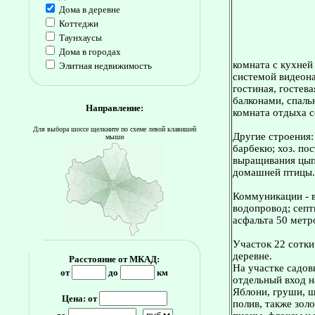
Дома в деревне
Коттеджи
Таунхаусы
Дома в городах
комната с кухней
Элитная недвижимость
системой видеона
гостиная, гостева
балконами, спальн
Направление:
комната отдыха с
Для выбора шоссе щелкните по схеме левой клавишей
Другие строения:
мыши
барбекю; хоз. по
выращивания цыпл
домашней птицы.
Коммуникации - в
водопровод; септ
асфальта 50 метр
Участок 22 сотки
деревне.
Расстояние от МКАД:
На участке садов
от
до
км
отдельный вход н
Яблони, груши, ш
Цена: от
полив, также золо