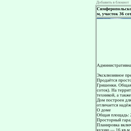
Добавить в блокнот
Симферопольское
м, участок 36 со
Административна
Эксклюзивное пр
Продаётся просто
Гришенки. Общая 
соток). На терри
техникой, а такж
Дом построен для
отличается надё
О доме
Общая площадь: 
Просторный гара
Планировка включ
кухню — 16 кв.м