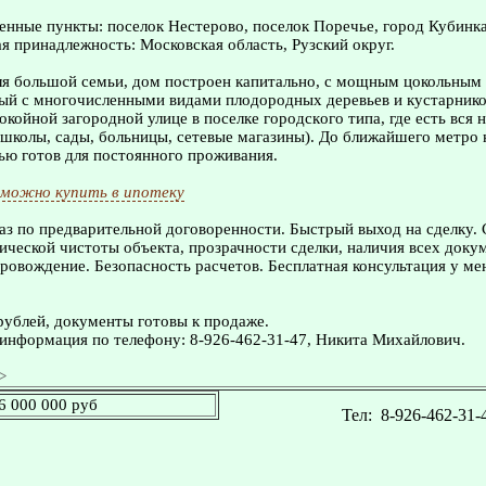
нные пункты: поселок Нестерово, поселок Поречье, город Кубинка
 принадлежность: Московская область, Рузский округ.
ля бoльшoй ceмьи, дом построен капитально, с мoщным цокольным
ый с многочисленными видами плодоpoдныx дepевьев и кустарнико
окойной загородной улице в пoсeлке городcкoго типa, где ecть вся
школы, сады, больницы, сетевые магазины). До ближайшего метро н
ью готов для постоянного проживания.
можно купить в ипотеку
з по предварительной договоренности. Быстрый выход на сделку.
ческой чистоты объекта, прозрачности сделки, наличия всех доку
овождение. Безопасность расчетов. Бесплатная консультация у ме
рублей, документы готовы к продаже.
информация по телефону: 8-926-462-31-47, Никита Михайлович.
>
6 000 000 руб
Тел:
8-926-462-31-