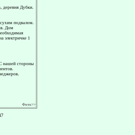
, деревня Дубки.
 сухим подвaлом.
в. Дом
 необходимая
а электричке 1
 С нашей стороны
ментов.
неджеров.
Фото>>
47