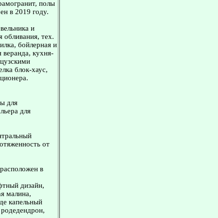
ерамогранит, полы
ен в 2019 году.
евельника и
 обливания, тех.
илка, бойлерная и
 веранда, кухня-
анцузскими
елка блок-хаус,
иционера.
ны для
ольера для
ентральный
ротяженность от
 расположен в
фтный дизайн,
ая малина,
зде капельный
, родедендрон,