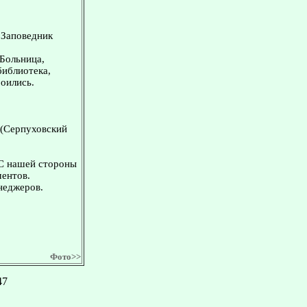
. Заповедник
 Больница,
библиотека,
оились.
 (Серпуховский
 С нашей стороны
ментов.
неджеров.
Фото>>
47