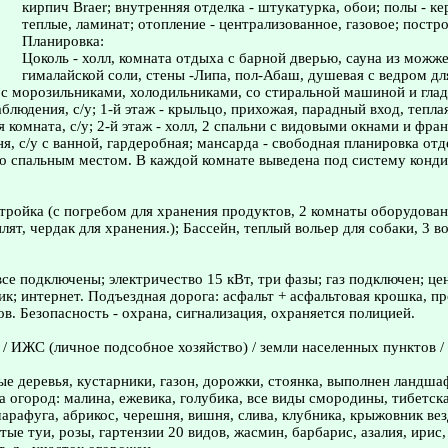
кирпич Braer; внутренняя отделка - штукатурка, обои; полы - к
теплые, ламинат; отопление - централизованное, газовое; постро
Планировка:
Цоколь - холл, комната отдыха с барной дверью, сауна из можж
гималайской соли, стены -Липа, пол-Абаш, душевая с ведром для
 с морозильниками, холодильниками, со стиральной машиной и глад
блюдения, с/у; 1-й этаж - крыльцо, прихожая, парадный вход, теплая
я комната, с/у; 2-й этаж - холл, 2 спальни с видовыми окнами и фр
я, с/у с ванной, гардеробная; мансарда - свободная планировка отд
о спальным местом. В каждой комнате выведена под систему конд
стройка (с погребом для хранения продуктов, 2 комнаты оборудова
ят, чердак для хранения.); Бассейн, теплый вольер для собаки, 3 в
се подключены; электричество 15 кВт, три фазы; газ подключен; ц
ик; интернет. Подъездная дорога: асфальт + асфальтовая крошка, п
ов. Безопасность - охрана, сигнализация, охраняется полицией.
 / ИЖС (личное подсобное хозяйство) / земли населенных пунктов /
ые деревья, кустарники, газон, дорожки, стоянка, выполнен ландша
а огород: малина, ежевика, голубика, все виды смородины, тибетск
арафуга, абрикос, черешня, вишня, слива, клубника, крыжовник ве
тые туи, розы, гартензии 20 видов, жасмин, барбарис, азалия, ирис