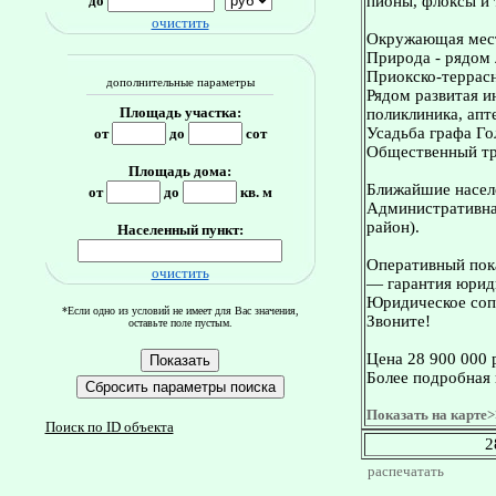
до
пионы, флоксы и т
очистить
Окружающая мес
Природа - рядом 
Приокско-террасн
дополнительные параметры
Рядом развитая и
Площадь участка:
поликлиника, апт
Усадьба графа Го
от
до
сот
Общественный тра
Площадь дома:
Ближайшие насел
от
до
кв. м
Административная
район).
Населенный пункт:
Оперативный пока
очистить
— гарантия юриди
Юридическое сопр
*Если одно из условий не имеет для Вас значения,
Звоните!
оставьте поле пустым.
Цена 28 900 000 
Более подробная 
Показать на карте>
Поиск по ID объекта
2
распечатать