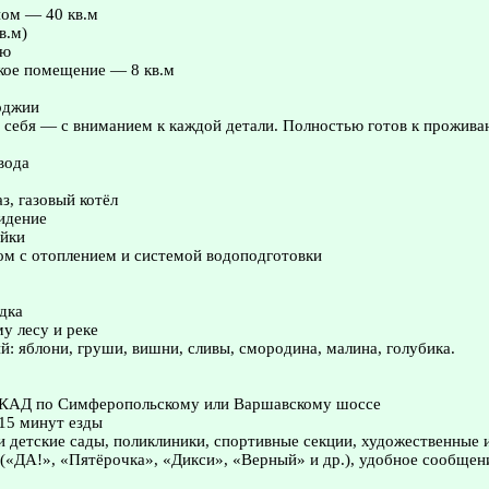
ном — 40 кв.м
в.м)
ую
кое помещение — 8 кв.м
оджии
 себя — с вниманием к каждой детали. Полностью готов к прожива
вода
з, газовый котёл
идение
ойки
ом с отоплением и системой водоподготовки
дка
у лесу и реке
: яблони, груши, вишни, сливы, смородина, малина, голубика.
МКАД по Симферопольскому или Варшавскому шоссе
15 минут езды
и детские сады, поликлиники, спортивные секции, художественные
(«ДА!», «Пятёрочка», «Дикси», «Верный» и др.), удобное сообщен