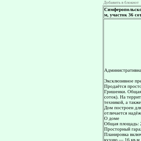
Добавить в блокнот
Симферопольское
м, участок 36 со
Административна
Эксклюзивное пр
Продаётся просто
Гришенки. Общая 
соток). На терри
техникой, а такж
Дом построен для
отличается надё
О доме
Общая площадь: 
Просторный гара
Планировка включ
кухню — 16 кв.м