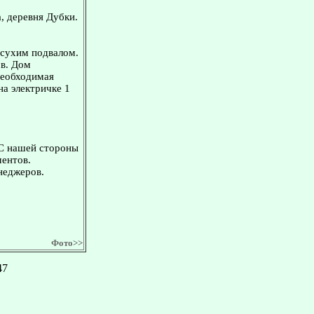
, деревня Дубки.
 сухим подвaлом.
в. Дом
 необходимая
а электричке 1
 С нашей стороны
ментов.
неджеров.
Фото>>
47