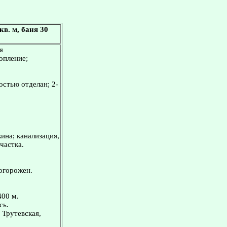
в. м, баня 30
я
опление;
остью отделан; 2-
ина; канализация,
частка.
 огорожен.
400 м.
сь.
 Трутевская,