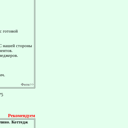
с готовой
 С нашей стороны
ментов.
неджеров.
ич.
Фото>>
75
Рекомендуем
лино. Коттедж