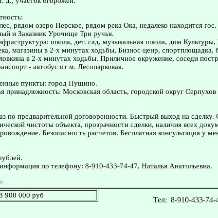
. д., участок огорожен.
тность:
лес, рядом озеро Нерское, рядом река Ока, недалеко находится гос
ый и Заказник Урочище Три ручья.
нфраструктура: школа, дет. сад, музыкальная школа, дом Культуры,
ека, магазины в 2-х минутах ходьбы, Бизнос-ценр, спортплощадка, 
ловкина в 2-х минутах ходьбы. Приличное окружение, соседи постр
нспорт - автобус от м. Лесопарковая.
енные пункты: город Пущино.
 принадлежность: Московская область, городской округ Серпухов
з по предварительной договоренности. Быстрый выход на сделку.
ческой чистоты объекта, прозрачности сделки, наличия всех доку
овождение. Безопасность расчетов. Бесплатная консультация у ме
рублей.
информация по телефону: 8-910-433-74-47, Наталья Анатольевна.
>
8 900 000 руб
Тел:
8-910-433-74-