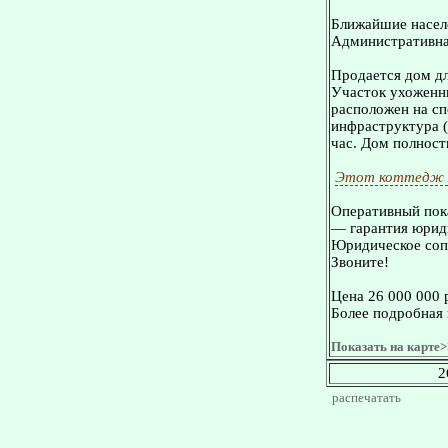
Ближайшие населе
Административная
Пpoдается дом д
Участок ухоженн
расположен на сп
инфраструктура (
час. Дом полност
Этот коттедж 
Оперативный пока
— гарантия юриди
Юридическое сопр
Звоните!
Цена 26 000 000 
Более подробная 
Показать на карте>
2
распечатать