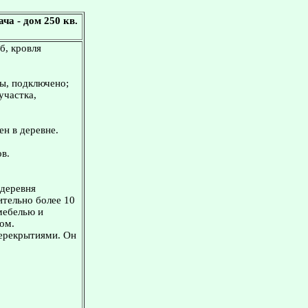
а - дом 250 кв.
б, кровля
зы, подключено;
участка,
ен в деревне.
в.
 деревня
ительно более 10
мебелью и
ом.
перекрытиями. Он