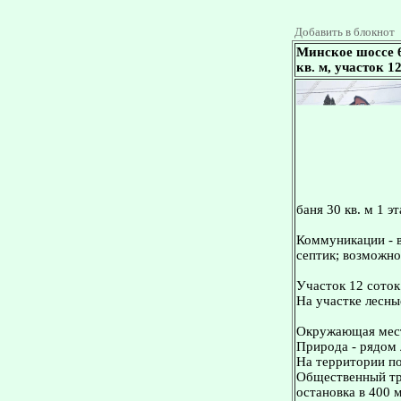
Добавить в блокнот
Минское шоссе 6
кв. м, участок 
баня 30 кв. м 1 э
Коммуникации - в
септик; возможно
Участок 12 соток
На участке лесны
Окружающая мес
Природа - рядом 
На территории по
Общественный тра
остановка в 400 м