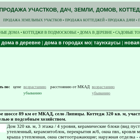
ПРОДАЖА УЧАСТКОВ, ДАЧ, ЗЕМЛИ, ДОМОВ, КОТТЕ
ПРОДАЖА ЗЕМЕЛЬНЫХ УЧАСТКОВ • ПРОДАЖА КОТТЕДЖЕЙ • ПРОДАЖА ДАЧИ • 
НЫЕ ДОМА • КОТТЕДЖИ В ПОДМОСКОВЬЕ • ДОМА В ДЕРЕВНЕ • САДОВЫЕ Т
|
дома в деревне
|
дома в городах мо
|
таунхаусы
|
новая
ть по:
цене
возрастанию
расстоянию от МКАД
возрастанию
убыванию
убыванию
 шоссе 89 км от МКАД, село Липицы. Коттедж 320 кв. м, участ
елью и подсобным хозяйством.
Дом 320 кв. м, 3 этажа / 4 уровня, керамические блоки (вид пус
утепленный, керамзитоблок, перекрытия ж/б, окна пвх, кровля 
крыша утепленная, окна светоотражающие; наружная отделка -