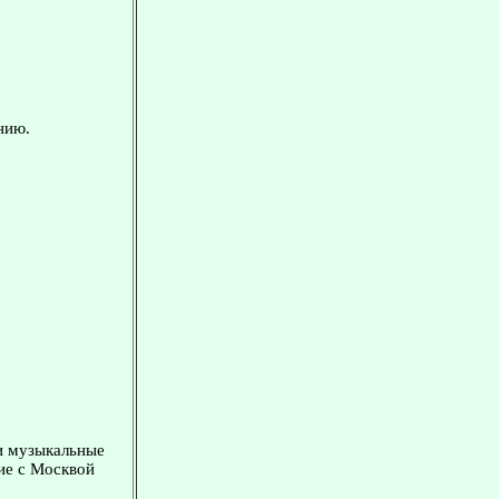
нию.
 и музыкальные
ие с Москвой