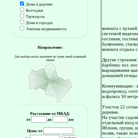
Дома в деревне
Коттеджи
Таунхаусы
Дома в городах
комната с кухней
Элитная недвижимость
системой видеона
гостиная, гостева
балконами, спальн
Направление:
комната отдыха с
Для выбора шоссе щелкните по схеме левой клавишей
Другие строения:
мыши
барбекю; хоз. по
выращивания цыпл
домашней птицы.
Коммуникации - в
водопровод; септ
асфальта 50 метр
Участок 22 сотки
деревне.
Расстояние от МКАД:
На участке садов
от
до
км
отдельный вход н
Яблони, груши, ш
Цена: от
полив, также золо