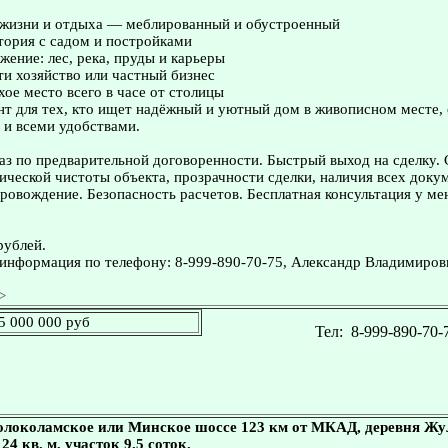
 жизни и отдыха — меблированный и обустроенный
тория с садом и постройками
ение: лес, река, пруды и карьеры
и хозяйство или частный бизнес
хое место всего в часе от столицы
т для тех, кто ищет надёжный и уютный дом в живописном месте, 
 и всеми удобствами.
з по предварительной договоренности. Быстрый выход на сделку.
ческой чистоты объекта, прозрачности сделки, наличия всех доку
овождение. Безопасность расчетов. Бесплатная консультация у ме
рублей.
информация по телефону: 8-999-890-70-75, Александр Владимиров
>
5 000 000 руб
Тел:
8-999-890-70-
олоколамское или Минское шоссе 123 км от МКАД, деревня Жу
 24 кв. м, участок 9.5 соток.