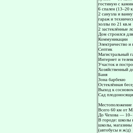
гостиную с ками
6 спален (13–20 к
2 санузла и ванн
гараж и техничес
холлы по 21 кв.м
2 застеклённые л
Дом строился для
Коммуникации
Электричество и 
Септик
Магистральный га
Интернет и телев
Участок и постр
Хозяйственный д
Баня
Зона барбекю
Остеклённая бесе
Выход к сосновом
Сад плодоносящий
Местоположение
Всего 60 км от 
До Чехова — 10–
В городе: школы 
школы, магазины 
(автобусы и ж/д)