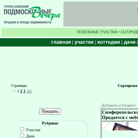
ЗЕМЕЛЬНЫЕ УЧАСТКИ • ЗАГОРОД
главная
|
участки
|
коттеджи
|
дачи
Сортирова
Страницы:
<<
1
2
3
>>
Добавить в блокнот
Симферопольское
Продается с меб
Рубрики:
Участки
Дачи