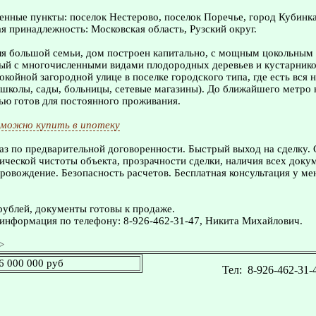
нные пункты: поселок Нестерово, поселок Поречье, город Кубинка
 принадлежность: Московская область, Рузский округ.
ля бoльшoй ceмьи, дом построен капитально, с мoщным цокольным
ый с многочисленными видами плодоpoдныx дepевьев и кустарнико
окойной загородной улице в пoсeлке городcкoго типa, где ecть вся
школы, сады, больницы, сетевые магазины). До ближайшего метро н
ью готов для постоянного проживания.
можно купить в ипотеку
з по предварительной договоренности. Быстрый выход на сделку.
ческой чистоты объекта, прозрачности сделки, наличия всех доку
овождение. Безопасность расчетов. Бесплатная консультация у ме
рублей, документы готовы к продаже.
информация по телефону: 8-926-462-31-47, Никита Михайлович.
>
6 000 000 руб
Тел:
8-926-462-31-