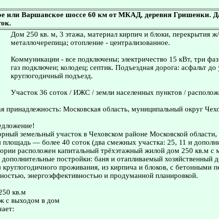
 или Варшавское шоссе 60 км от МКАД, деревня Гришенки. Дач
ток.
Дом 250 кв. м, 3 этажа, материал кирпич и блоки, перекрытия ж/
металлочерепица; отопление - централизованное.
Коммуникации - все подключены; электричество 15 кВт, три фа
газ подключен; колодец; септик. Подъездная дорога: асфальт до 
круглогодичный подъезд.
Участок 36 соток / ИЖС / земли населенных пунктов / располож
я принадлежность: Московская область, муниципальный округ Чехо
едложение!
рный земельный участок в Чеховском районе Московской области,
площадь — более 40 соток (два смежных участка: 25, 11 и дополн
тории расположен капитальный трёхэтажный жилой дом 250 кв.м с 
е дополнительные постройки: баня и отапливаемый хозяйственный д
 круглогодичного проживания, из кирпича и блоков, с бетонными 
жностью, энергоэффективностью и продуманной планировкой.
250 кв.м
ж с выходом в дом
ает: