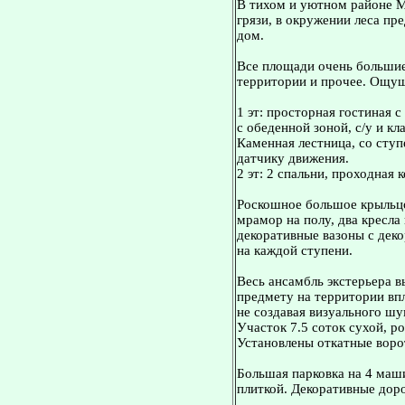
В тихом и уютном районе М
грязи, в окружении леса п
дом.
Все площади очень большие
территории и прочее. Ощущ
1 эт: просторная гостиная 
с обеденной зоной, с/у и кл
Каменная лестница, со ступ
датчику движения.
2 эт: 2 спальни, проходная к
Роскошное большое крыльцо
мрамор на полу, два кресла 
декоративные вазоны с дек
на каждой ступени.
Becь анcамбль экcтeрьepa в
предмету на территории впл
не создавая визуального шу
Участок 7.5 соток сухой, р
Установлены откатные ворот
Большая парковка на 4 маш
плиткой. Декоративные дор