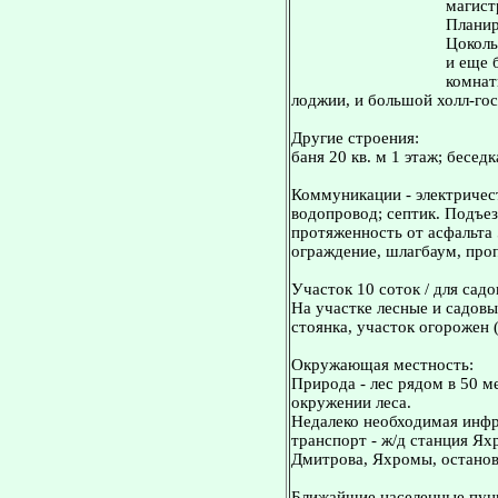
магист
Планир
Цоколь 
и еще 
комнаты
лоджии, и большой холл-гос
Другие строения:
баня 20 кв. м 1 этаж; беседк
Коммуникации - электричест
водопровод; септик. Подъез
протяженность от асфальта 
ограждение, шлагбаум, про
Участок 10 соток / для садо
На участке лесные и садовы
стоянка, участок огорожен 
Окружающая местность:
Природа - лес рядом в 50 ме
окружении леса.
Недалеко необходимая инфр
транспорт - ж/д станция Ях
Дмитрова, Яхромы, остановк
Ближайшие населенные пунк