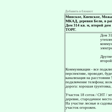
Добавить в блокнот
Минское, Киевское, Можа
МКАД, деревня Бели, в ра
Дом 314 кв. м, второй дом
ТОРГ.
Дом 31
утепле
коммун
электр
Другие
второй 
Коммуникации - все подключ
перспективе, проводят, буде
канализация на расстоянии 
подключение телефона; воз
дорога: хорошая грунтовка,
Участок 18 соток / СНТ / з
деревне, стародачное место
На участке лесные и садовые
участок огорожен.