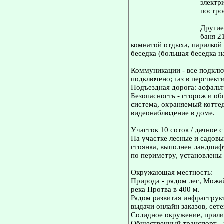
электр
постро
Другие
баня 2
комнатой отдыха, парилкой
беседка (большая беседка на
Коммуникации - все подключ
подключено; газ в перспекти
Подъездная дорога: асфаль
Безопасность - сторож и о
система, охраняемый котте
видеонаблюдение в доме.
Участок 10 соток / дачное 
На участке лесные и садовы
стоянка, выполнен ландшаф
по периметру, установлены 
Окружающая местность:
Природа - рядом лес, Можа
река Протва в 400 м.
Рядом развитая инфраструк
выдачи онлайн заказов, сет
Солидное окружение, прили
Общественный транспорт - ж