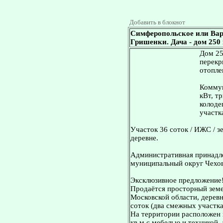
Добавить в блокнот
Симферопольское или Вар
Гришенки. Дача - дом 250 к
Дом 25
перекр
отопле
Коммун
кВт, т
колоде
участк
Участок 36 соток / ИЖС / з
деревне.
Административная принадле
муниципальный округ Чехов
Эксклюзивное предложение
Продаётся просторный земе
Московской области, дерев
соток (два смежных участка:
На территории расположен
кв.м с мебелью и техникой,