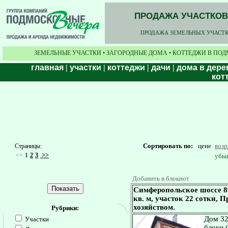
ПРОДАЖА УЧАСТКОВ,
ПРОДАЖА ЗЕМЕЛЬНЫХ УЧАСТКО
ЗЕМЕЛЬНЫЕ УЧАСТКИ • ЗАГОРОДНЫЕ ДОМА • КОТТЕДЖИ В ПОД
главная
|
участки
|
коттеджи
|
дачи
|
дома в дере
кот
Сортировать по:
цене
воз
Страницы:
<<
1
2
3
>>
убы
Добавить в блокнот
Симферопольское шоссе 8
кв. м, участок 22 сотки, 
хозяйством.
Рубрики:
Дом 32
Участки
блоки 