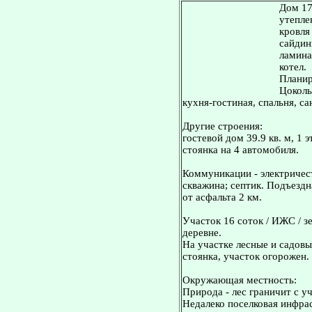
Дом 17
утепле
кровля
сайдин
ламина
котел.
Планир
Цоколь 
кухня-гостиная, спальня, сан
Другие строения:
гостевой дом 39.9 кв. м, 1 
стоянка на 4 автомобиля.
Коммуникации - электричест
скважина; септик. Подъездн
от асфальта 2 км.
Участок 16 соток / ИЖС / з
деревне.
На участке лесные и садовы
стоянка, участок огорожен.
Окружающая местность:
Природа - лес граничит с уч
Недалеко поселковая инфрас