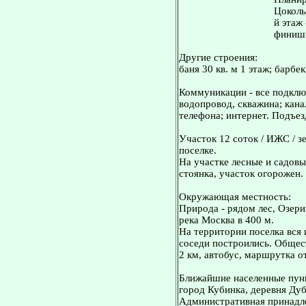
Цоколь
й этаж 
финишн
Другие строения:
баня 30 кв. м 1 этаж; барбе
Коммуникации - все подключ
водопровод, скважина; кана
телефона; интернет. Подъез
Участок 12 соток / ИЖС / з
поселке.
На участке лесные и садовы
стоянка, участок огорожен.
Окружающая местность:
Природа - рядом лес, Озер
река Москва в 400 м.
На территории поселка вся
соседи построились. Общест
2 км, автобус, маршрутка от
Ближайшие населенные пунк
город Кубинка, деревня Дуб
Административная принадле