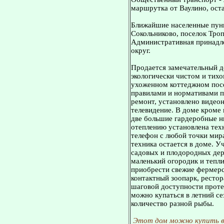
маршрутка от Ваулино, ост
Ближайшие населенные пунк
Сокольниково, поселок Троп
Административная принадл
округ.
Продается замечательный до
экологически чистом и тихо
ухоженном коттеджном посе
правилами и нормативами п
ремонт, установлено видео
телевидение. В доме кроме 
две большие гардеробные н
отеплению установлена тех
телефон с любой точки мира
техника остается в доме. 
садовых и плодородных дер
маленький огородик и тепли
приобрести свежие фермерс
контактный зоопарк, рестор
шаговой доступности проте
можно купаться в летний се
количество разной рыбы.
Этот дом можно купить в