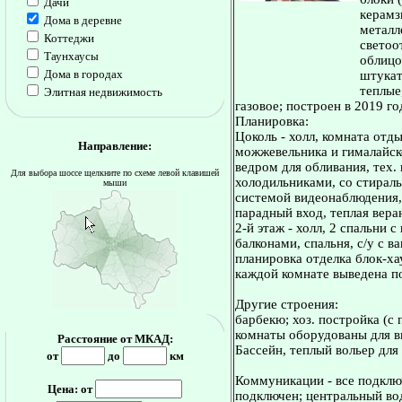
Дачи
керамз
Дома в деревне
металл
Коттеджи
светоо
Таунхаусы
облицо
Дома в городах
штукат
теплые
Элитная недвижимость
газовое; построен в 2019 го
Планировка:
Цоколь - холл, комната отды
Направление:
можжевельника и гималайско
ведром для обливания, тех.
Для выбора шоссе щелкните по схеме левой клавишей
холодильниками, со стираль
мыши
системой видеонаблюдения, 
парадный вход, теплая веран
2-й этаж - холл, 2 спальни
балконами, спальня, с/у с в
планировка отделка блок-ха
каждой комнате выведена п
Другие строения:
барбекю; хоз. постройка (с
комнаты оборудованы для в
Расстояние от МКАД:
Бассейн, теплый вольер для
от
до
км
Коммуникации - все подключ
Цена: от
подключен; центральный во