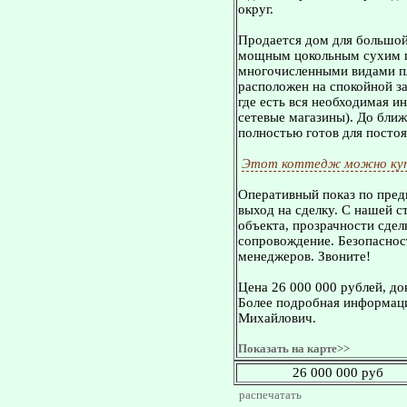
округ.
Пpoдается дом для бoльшoй
мoщным цокольным сухим п
многочисленными видами пл
расположен на спокойной за
где ecть вся необходимая и
сетевые магазины). До ближ
полностью готов для посто
Этот коттедж можно куп
Оперативный показ по пред
выход на сделку. С нашей 
объекта, прозрачности сдел
сопровождение. Безопасност
менеджеров. Звоните!
Цена 26 000 000 рублей, д
Более подробная информаци
Михайлович.
Показать на карте>>
26 000 000 руб
распечатать