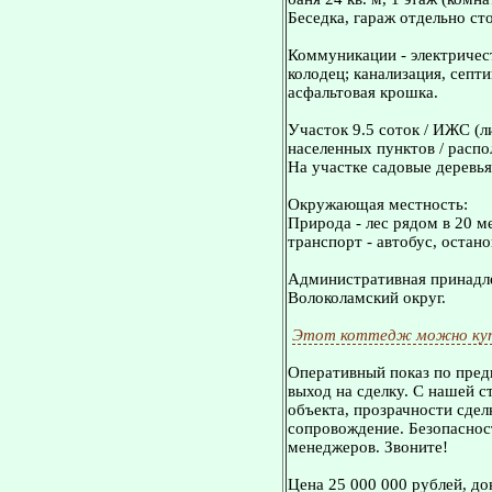
Беседка, гараж отдельно ст
Коммуникации - электричес
колодец; канализация, септи
асфальтовая крошка.
Участок 9.5 соток / ИЖС (л
населенных пунктов / распо
На участке садовые деревья
Окружающая местность:
Природа - лес рядом в 20 м
транспорт - автобус, остан
Административная принадле
Волоколамский округ.
Этот коттедж можно куп
Оперативный показ по пред
выход на сделку. С нашей 
объекта, прозрачности сдел
сопровождение. Безопасност
менеджеров. Звоните!
Цена 25 000 000 рублей, д