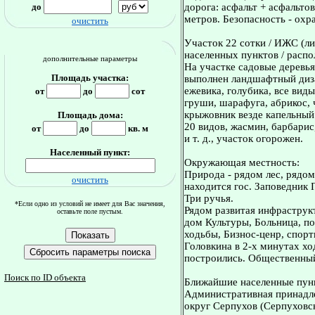
до
дорога: асфальт + асфальто
метров. Безопасность - охр
очистить
Участок 22 сотки / ИЖС (ли
населенных пунктов / распо
дополнительные параметры
На участке садовые деревья,
Площадь участка:
выполнен ландшафтный диза
ежевика, голубика, все вид
от
до
сот
груши, шарафуга, абрикос, 
крыжовник везде капельный 
Площадь дома:
20 видов, жасмин, барбарис
от
до
кв. м
и т. д., участок огорожен.
Населенный пункт:
Окружающая местность:
Природа - рядом лес, рядом
очистить
находится гос. Заповедник
Три ручья.
*Если одно из условий не имеет для Вас значения,
Рядом развитая инфраструкт
оставьте поле пустым.
дом Культуры, Больница, по
ходьбы, Бизнос-ценр, спорт
Головкина в 2-х минутах х
построились. Общественный 
Поиск по ID объекта
Ближайшие населенные пун
Административная принадле
округ Серпухов (Серпуховс