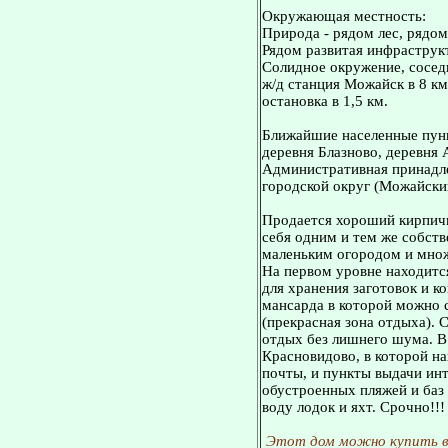
Окружающая местность:
Природа - рядом лес, рядо
Рядом развитая инфраструкт
Солидное окружение, сосед
ж/д станция Можайск в 8 км
остановка в 1,5 км.
Ближайшие населенные пунк
деревня Блазново, деревня 
Административная принадл
городской округ (Можайски
Продается хороший кирпичн
себя одним и тем же собст
маленьким огородом и множ
На первом уровне находитс
для хранения заготовок и к
мансарда в которой можно 
(прекрасная зона отдыха). 
отдых без лишнего шума. В
Красновидово, в которой на
почты, и пункты выдачи инт
обустроенных пляжей и баз 
воду лодок и яхт. Срочно!!!
Этот дом можно купить в