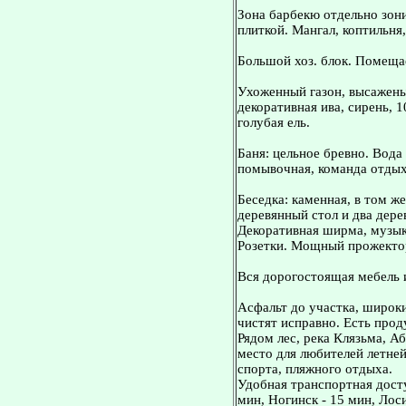
Зона барбекю отдельно зон
плиткой. Мангал, коптильня,
Большой хоз. блок. Помещае
Ухоженный газон, высажены 
декоративная ива, сирень, 1
голубая ель.
Баня: цельное бревно. Вода
помывочная, команда отдыха
Беседка: каменная, в том же
деревянный стол и два дере
Декоративная ширма, музык
Розетки. Мощный прожекто
Вся дорогостоящая мебель и
Асфальт до участка, широ
чистят исправно. Есть прод
Рядом лес, река Клязьма, А
место для любителей летней
спорта, пляжного отдыха.
Удобная транспортная досту
мин, Ногинск - 15 мин, Лос