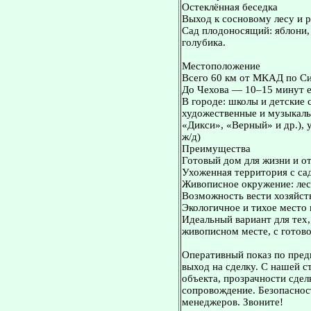
Остеклённая беседка
Выход к сосновому лесу и р
Сад плодоносящий: яблони,
голубика.
Местоположение
Всего 60 км от МКАД по С
До Чехова — 10–15 минут 
В городе: школы и детские 
художественные и музыкаль
«Дикси», «Верный» и др.),
ж/д)
Преимущества
Готовый дом для жизни и 
Ухоженная территория с са
Живописное окружение: лес,
Возможность вести хозяйст
Экологичное и тихое место 
Идеальный вариант для тех
живописном месте, с готов
Оперативный показ по пред
выход на сделку. С нашей 
объекта, прозрачности сдел
сопровождение. Безопасност
менеджеров. Звоните!