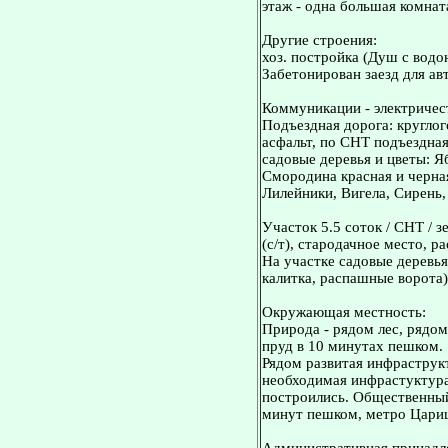
этаж - одна большая комнат
Другие строения:
хоз. постройка (Душ с водо
Забетонирован заезд для ав
Коммуникации - электричес
Подъездная дорога: кругло
асфальт, по СНТ подъездная
садовые деревья и цветы: Я
Смородина красная и черна
Лилейники, Вигела, Сирень
Участок 5.5 соток / СНТ / 
(с/т), стародачное место, 
На участке садовые деревья
калитка, распашные ворота)
Окружающая местность:
Природа - рядом лес, рядо
пруд в 10 минутах пешком.
Рядом развитая инфраструкт
необходимая инфрастуктура
построились. Общественный
минут пешком, метро Цари