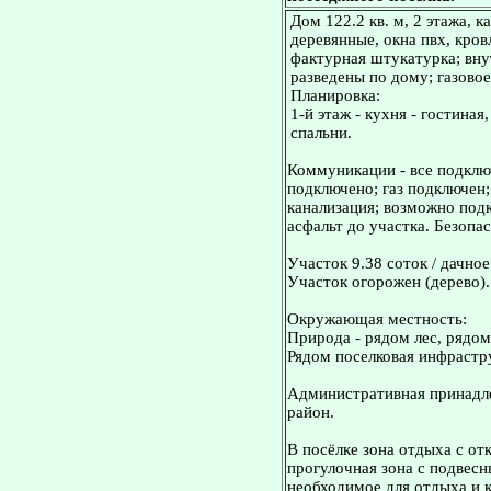
Дом 122.2 кв. м, 2 этажа, 
деревянные, окна пвх, кров
фактурная штукатурка; вну
разведены по дому; газовое
Планировка:
1-й этаж - кухня - гостиная
спальни.
Коммуникации - все подключ
подключено; газ подключен
канализация; возможно под
асфальт до участка. Безопа
Участок 9.38 соток / дачно
Участок огорожен (дерево).
Окружающая местность:
Природа - рядом лес, рядом
Рядом поселковая инфрастр
Административная принадле
район.
В посёлке зона отдыха с о
прогулочная зона с подвесн
необходимое для отдыха и 