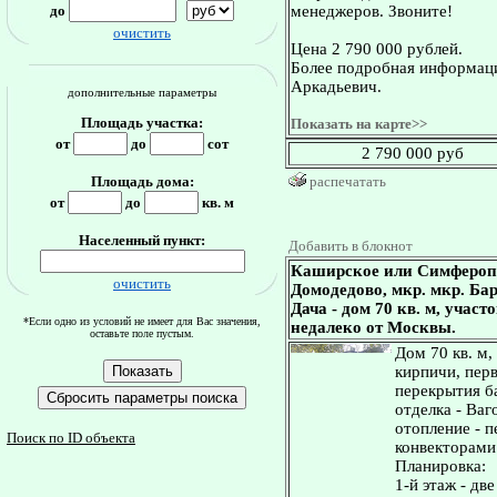
до
менеджеров. Звоните!
очистить
Цена 2 790 000 рублей.
Более подробная информаци
Аркадьевич.
дополнительные параметры
Площадь участка:
Показать на карте>>
от
до
сот
2 790 000 руб
Площадь дома:
распечатать
от
до
кв. м
Населенный пункт:
Добавить в блокнот
Каширское или Симферопо
очистить
Домодедово, мкр. мкр. Ба
Дача - дом 70 кв. м, учас
*Если одно из условий не имеет для Вас значения,
недалеко от Москвы.
оставьте поле пустым.
Дом 70 кв. м,
кирпичи, перв
перекрытия б
отделка - Ваг
отопление - п
Поиск по ID объекта
конвекторами
Планировка:
1-й этаж - дв