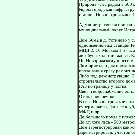
Природа - лес рядом в 500 
Рядом городская инфрастру
станция Новопетровская в 
Административная принадле
муниципальный округ Истр
Дом 56м2 в д. Устиново у с
одноименной жд станции Ри
МЦД-2. От Москвы 1,5 часа
автобусы ходят до жд. ст. 
По Новорижскому шоссе мен
Дом пригоден для проживан
проживания сразу ремонт не
Либо под реконструкцию. Т
строительство второго дома
ГАЗ по границе участка.
Свет и водоснабжение есть.
Отопление печное.
В селе Новопетровское полн
супермаркеты, фитнес клуб,
МФЦ и пр.
До большого пруда с пляже
До глухого леса - 500 метро
Дом зарегистрирован как ж
зарегистрирован, участок о