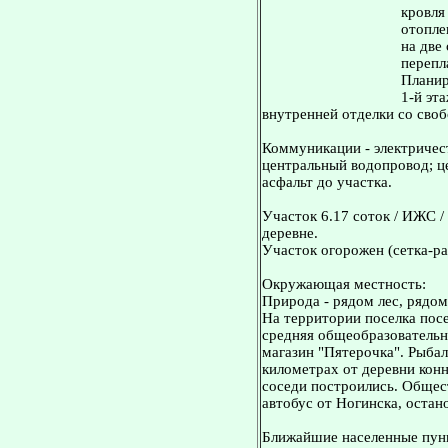
кровля
отопле
на две
перепл
Планир
1-й эта
внутренней отделки со сво
Коммуникации - электричест
центральный водопровод; це
асфальт до участка.
Участок 6.17 соток / ИЖС /
деревне.
Участок огорожен (сетка-ра
Окружающая местность:
Природа - рядом лес, рядом
На территории поселка посе
средняя общеобразовательн
магазин "Пятерочка". Рыбал
километрах от деревни конн
соседи построились. Общес
автобус от Ногинска, остан
Ближайшие населенные пунк