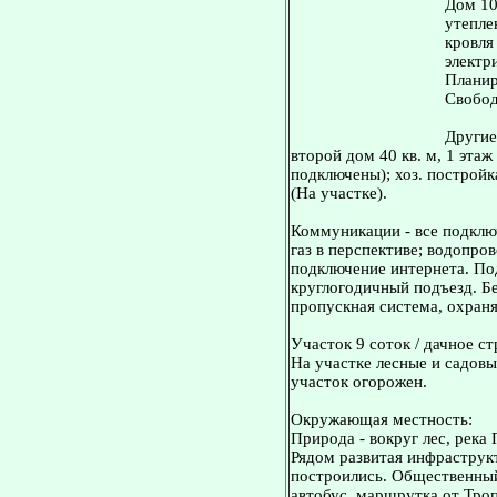
Дом 10
утепле
кровля
электр
Планир
Свобод
Другие
второй дом 40 кв. м, 1 эта
подключены); хоз. постройка
(На участке).
Коммуникации - все подклю
газ в перспективе; водопров
подключение интернета. По
круглогодичный подъезд. Бе
пропускная система, охран
Участок 9 соток / дачное с
На участке лесные и садовы
участок огорожен.
Окружающая местность:
Природа - вокруг лес, река 
Рядом развитая инфраструк
построились. Общественный
автобус, маршрутка от Троп