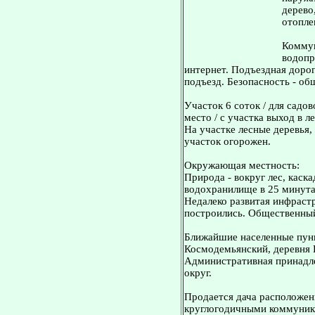
дерево
отопле
Коммун
водопр
интернет. Подъездная дорог
подъезд. Безопасность - об
Участок 6 соток / для садов
место / с участка выход в ле
На участке лесные деревья, 
участок огорожен.
Окружающая местность:
Природа - вокруг лес, каска
водохранилище в 25 минута
Недалеко развитая инфраст
построились. Общественный 
Ближайшие населенные пунк
Космодемьянский, деревня 
Административная принадле
округ.
Продается дача расположен
круглогодичными коммуник