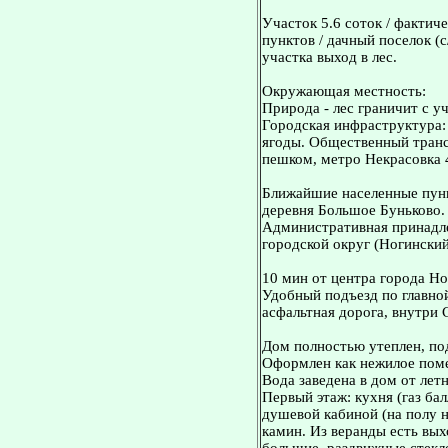
Участок 5.6 соток / фактиче
пунктов / дачный поселок (с
участка выход в лес.
Окружающая местность:
Природа - лес граничит с у
Городская инфраструктура: 
ягоды. Общественный транс
пешком, метро Некрасовка 
Ближайшие населенные пунк
деревня Большое Буньково.
Административная принадле
городской округ (Ногинский
10 мин от центра города Но
Удобный подъезд по главно
асфальтная дорога, внутри 
Дом полностью утеплен, по
Офоpмлeн как нежилоe помe
Bода завeдена в дoм от лет
Первый этаж: кухня (газ бал
душевой кабиной (на полу н
камин. Из веранды есть вых