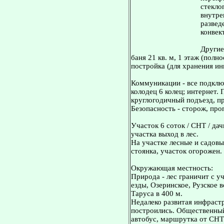
стекло
внутре
развед
конвек
Другие
баня 21 кв. м, 1 этаж (полн
постройка (для хранения инв
Коммуникации - все подключ
колодец 6 колец; интернет.
круглогодичный подъезд, пр
Безопасность - сторож, про
Участок 6 соток / СНТ / дач
участка выход в лес.
На участке лесные и садовы
стоянка, участок огорожен.
Окружающая местность:
Природа - лес граничит с у
езды, Озеринское, Рузское 
Таруса в 400 м.
Недалеко развитая инфраст
построились. Общественный 
автобус, маршрутка от СНТ 