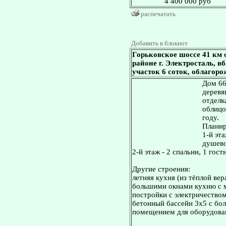
4 400 000 руб
распечатать
Добавить в блокнот
Горьковское шоссе 41 км
районе г. Электросталь, вб
участок 6 соток, облагоро
Дом 66
деревя
отделк
облицо
году.
Планир
1-й эта
душево
2-й этаж - 2 спальни, 1 гост
Другие строения:
летняя кухня (из тёплой ве
большими окнами кухню с ма
постройки с электричеством
бетонный бассейн 3х5 с бо
помещением для оборудова