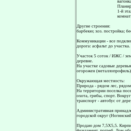
вагонк
Планир
1-й эта
комнат
Другие строения:
барбекю; хоз. постройка; бе
Коммуникации - все подключ
дорога: асфальт до участка.
Участок 5 соток / ИЖС / зе
деревне.
На участке садовые деревья
огорожен (металлопрофиль)
Окружающая местность:
Природа - рядом лес, рядом
На территории поселка посе
охота, грибы, спорт. Вокр
транспорт - автобус от дер
Административная принадле
городской округ (Ногинский
Продаю дом 7,5X5,5. Кирпи
фундамент, погреб. Дом об