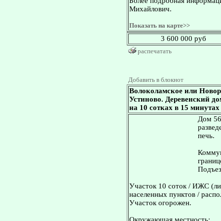
Более подробная информаци
Михайлович.
Показать на карте>>
3 600 000 руб
распечатать
Добавить в блокнот
Волоколамское или Новор
Устиново. Деревенский дом 
на 10 сотках в 15 минутах
Дом 56
развед
печь.
Коммун
границ
Подъез
Участок 10 соток / ИЖС (ли
населенных пунктов / распо
Участок огорожен.
Окружающая местность: