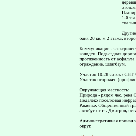
деревя
отопле
Планир
1-й эта
спальн
Другие
баня 20 кв. м 2 этажа; второ
Коммуникации - электричест
колодец. Подъездная дорога
протяженность от асфальта 
ограждение, шлагбаум.
Участок 10.28 соток / СНТ /
Участок огорожен (профлис
Окружающая местность:
Природа - рядом лес, река С
Недалеко поселковая инфра
Раменье. Общественный тран
автобус от ст. Дмитров, ост
Административная принадле
округ.