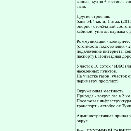
ванная, кухня + гостиная с
сваи.
Другие строения:
баня 54.4 кв. м, 1 этаж (20
опорно- столбчатый состои
кабиной, унитаз, парилка с
Коммуникации - электричест
(стоимость подключения - 2
подключение интернета; сеп
паспорту). Подъездная доро
Участок 10 соток / ИЖС (ли
населенных пунктов.
На участке газон, участок 
периметру профлист).
Окружающая местность:
Природа - вокруг лес в 2 км
Поселковая инфраструктур
транспорт - автобус от Туч
Административная принадле
округ.
Есть КУХОННЫЙ ГАРНИТУР 