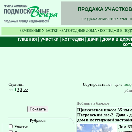
ПРОДАЖА УЧАСТКОВ,
ПРОДАЖА ЗЕМЕЛЬНЫХ УЧАСТКО
ЗЕМЕЛЬНЫЕ УЧАСТКИ • ЗАГОРОДНЫЕ ДОМА • КОТТЕДЖИ В ПОД
главная
|
участки
|
коттеджи
|
дачи
|
дома в дере
кот
Сортировать по:
цене
воз
Страницы:
<<
1
2
3
>>
убы
Добавить в блокнот
Щелковское шоссе 35 км о
Петровский лес-2. Дача - д
дом в коттеджной застрой
Рубрики:
Дом 63
Участки
деревя