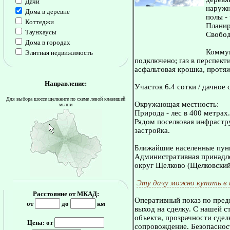
Дачи
наружн
Дома в деревне
полы -
Коттеджи
Планир
Таунхаусы
Свобод
Дома в городах
Коммун
Элитная недвижимость
подключено; газ в перспект
асфальтовая крошка, протяж
Направление:
Участок 6.4 сотки / дачное 
Для выбора шоссе щелкните по схеме левой клавишей
Окружающая местность:
мыши
Природа - лес в 400 метрах.
Рядом поселковая инфрастру
застройка.
Ближайшие населенные пунк
Административная принадле
округ Щелково (Щелковский
Эту дачу можно купить в
Расстояние от МКАД:
Оперативный показ по пред
от
до
км
выход на сделку. С нашей 
объекта, прозрачности сдел
Цена: от
сопровождение. Безопасност