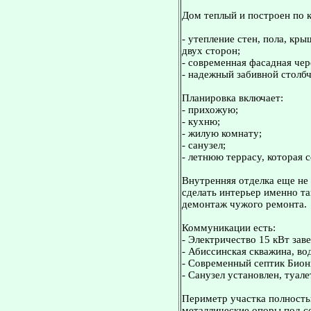
Дом теплый и построен по 
- утепление стен, пола, кр
двух сторон;
- современная фасадная чер
- надежный забивной столб
Планировка включает:
- прихожую;
- кухню;
- жилую комнату;
- санузел;
- летнюю террасу, которая с
Внутренняя отделка еще не 
сделать интерьер именно так
демонтаж чужого ремонта.
Коммуникации есть:
- Электричество 15 кВт зав
- Абиссинская скважина, во
- Современный септик Биони
- Санузел установлен, туал
Периметр участка полность
металлические опоры под с