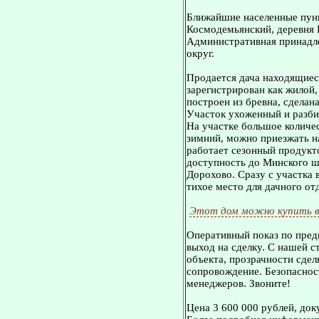
Ближайшие населенные пунк
Космодемьянский, деревня 
Административная принадле
округ.
Продается дача находящиес
зарегистрирован как жилой,
построен из бревна, сделан
Участок ухоженный и разбит
На участке большое количе
зимний, можно приезжать на
работает сезонный продукт
доступность до Минского шо
Дорохово. Сразу с участка 
тихое место для дачного от
Этот дом можно купить в
Оперативный показ по пред
выход на сделку. С нашей 
объекта, прозрачности сдел
сопровождение. Безопасност
менеджеров. Звоните!
Цена 3 600 000 рублей, док