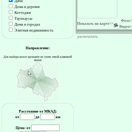
Дачи
Дома в деревне
Коттеджи
Таунхаусы
Фото>
Показать на карте>>
Дома в городах
Видео>
Элитная недвижимость
распечатать
Направление:
Для выбора шоссе щелкните по схеме левой клавишей
мыши
Расстояние от МКАД:
от
до
км
Цена: от