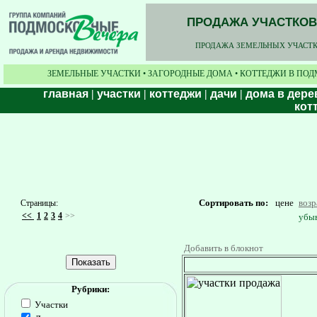
ПРОДАЖА УЧАСТКОВ,
ПРОДАЖА ЗЕМЕЛЬНЫХ УЧАСТКО
ЗЕМЕЛЬНЫЕ УЧАСТКИ • ЗАГОРОДНЫЕ ДОМА • КОТТЕДЖИ В ПОД
главная
|
участки
|
коттеджи
|
дачи
|
дома в дере
кот
Сортировать по:
цене
воз
Страницы:
<<
1
2
3
4
>>
убы
Добавить в блокнот
Рубрики:
Участки