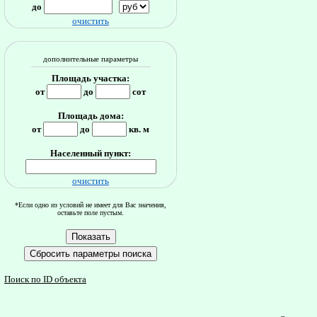
до
очистить
дополнительные параметры
Площадь участка:
от
до
сот
Площадь дома:
от
до
кв. м
Населенный пункт:
очистить
*Если одно из условий не имеет для Вас значения,
оставьте поле пустым.
Поиск по ID объекта