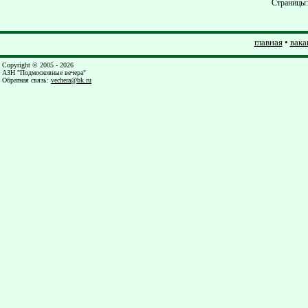
Страницы
главная
•
вака
Copyright © 2005 - 2026
АЗН "Подмосковные вечера"
Обратная связь
:
vechera@bk.ru