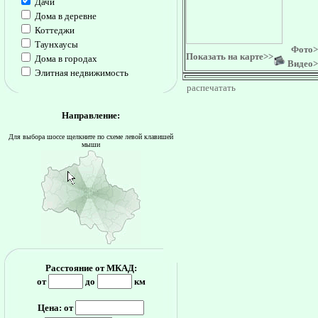
Дачи
Дома в деревне
Коттеджи
Таунхаусы
Фото>
Показать на карте>>
Дома в городах
Видео>
Элитная недвижимость
распечатать
Направление:
Для выбора шоссе щелкните по схеме левой клавишей
мыши
Расстояние от МКАД:
от
до
км
Цена: от