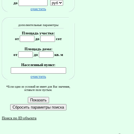
до
очистить
дополнительные параметры
Площадь участка:
от
до
сот
Площадь дома:
от
до
кв. м
Населенный пункт:
очистить
*Если одно из условий не имеет для Вас значения,
оставьте поле пустым.
Поиск по ID объекта