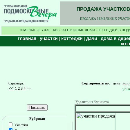
ПРОДАЖА УЧАСТКОВ,
ПРОДАЖА ЗЕМЕЛЬНЫХ УЧАСТКО
ЗЕМЕЛЬНЫЕ УЧАСТКИ • ЗАГОРОДНЫЕ ДОМА • КОТТЕДЖИ В ПОД
главная
|
участки
|
коттеджи
|
дачи
|
дома в дере
кот
Сортировать по:
цене
воз
Страницы:
<<
1
2
3
4
>>
убы
Удалить из блокнота
Рубрики:
Участки