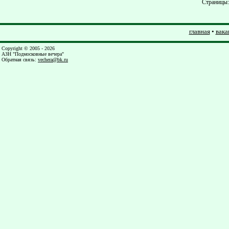
Страницы
главная
•
вака
Copyright © 2005 - 2026
АЗН "Подмосковные вечера"
Обратная связь
:
vechera@bk.ru