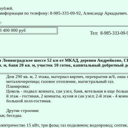
рублей.
информация по телефону: 8-985-333-09-92, Александр Аркадьевич.
>
3 400 000 руб
Тел:
8-985-333-09-
и Ленинградское шоссе 52 км от МКАД, деревня Андрейково, 
кв. м, баня 20 кв. м, участок 10 соток, капитальный добротный 
Дом 290 кв. м, 2 этажа, материал кирпич, перекрытия ж/б, окна 
металлочерепица; газовое отопление, магистральный газ.
Планировка:
Цоколь - подвал: комната, сан узел, баня, котельная и еще боль
й этаж - гостиная, 2 комнаты, кухня и сан узел; 2-й этаж - 4 ком
большой холл-гостиная.
Другие строения:
аж; беседка.
лектричество 15 кВт, три фазы; газ подключен; водопровод; септик