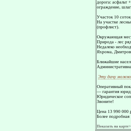
дорога: асфальт 
ограждение, шлаг
Участок 10 соток 
На участке лесны
(профлист).
Окружающая мес
Природа - лес ряд
Недалеко необход
Яхрома, Дмитров 
Ближайшие населе
Административная
Эту дачу можно
Оперативный пока
— гарантия юриди
Юридическое сопр
Звоните!
Цена 13 990 000 
Более подробная 
Показать на карте>