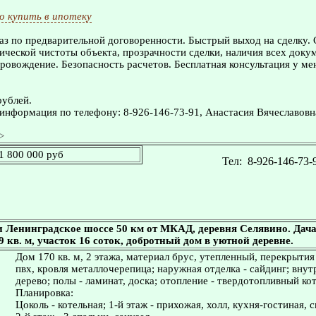
 купить в ипотеку
з по предварительной договоренности. Быстрый выход на сделку.
ческой чистоты объекта, прозрачности сделки, наличия всех доку
овождение. Безопасность расчетов. Бесплатная консультация у ме
рублей.
информация по телефону: 8-926-146-73-91, Анастасия Вячеславовн
>
1 800 000 руб
Тел:
8-926-146-73-
 Ленинградское шоссе 50 км от МКАД, деревня Селявино. Дача -
9 кв. м, участок 16 соток, добротный дом в уютной деревне.
Дом 170 кв. м, 2 этажа, материал брус, утепленный, перекрытия
пвх, кровля металлочерепица; наружная отделка - сайдинг; внут
дерево; полы - ламинат, доска; отопление - твердотопливный кот
Планировка:
Цоколь - котельная; 1-й этаж - прихожая, холл, кухня-гостиная, с