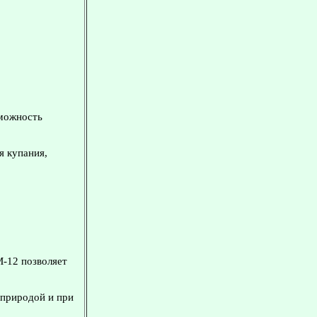
зможность
я купания,
М-12 позволяет
 природой и при