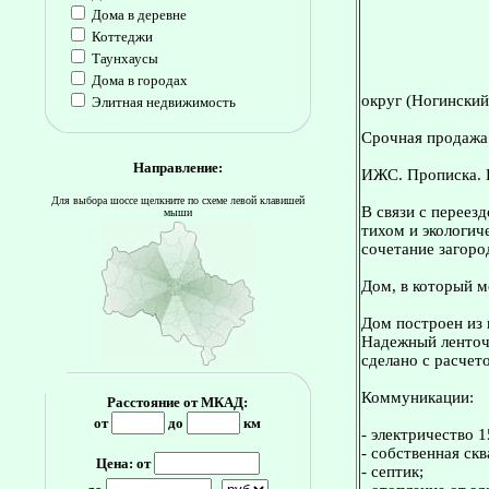
Дома в деревне
Коттеджи
Таунхаусы
Дома в городах
округ (Ногинский
Элитная недвижимость
Срочная продажа!
Направление:
ИЖС. Прописка. 
Для выбора шоссе щелкните по схеме левой клавишей
В связи с переез
мыши
тихом и экологич
сочетание загор
Дом, в который м
Дом построен из 
Надежный ленточ
сделано с расчет
Коммуникации:
Расстояние от МКАД:
от
до
км
- электричество 1
- собственная ск
Цена: от
- септик;