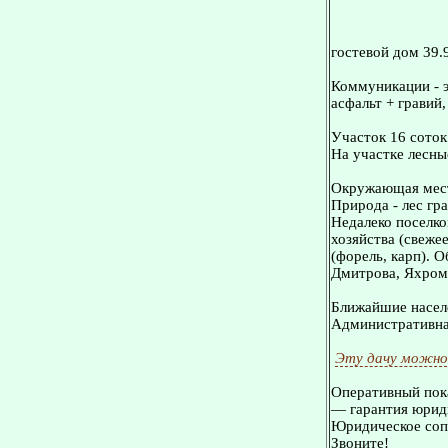
гостевой дом 39.9
Коммуникации - э
асфальт + гравий,
Участок 16 соток
На участке лесны
Окружающая мес
Природа - лес гра
Недалеко поселко
хозяйства (свеже
(форель, карп). 
Дмитрова, Яхромы
Ближайшие населе
Административная
Эту дачу можно
Оперативный пока
— гарантия юриди
Юридическое сопр
Звоните!