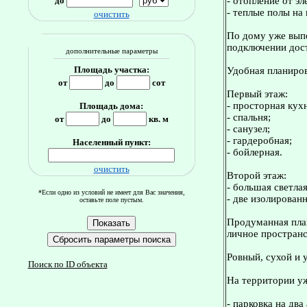
до
- отопление от эл
- теплые полы на 
очистить
По дому уже выпо
подключении дост
дополнительные параметры
Площадь участка:
Удобная планиров
от
до
сот
Первый этаж:
- просторная кух
Площадь дома:
- спальня;
от
до
кв. м
- санузел;
- гардеробная;
Населенный пункт:
- бойлерная.
очистить
Второй этаж:
- большая светла
*Если одно из условий не имеет для Вас значения,
- две изолирован
оставьте поле пустым.
Продуманная план
личное пространс
Ровный, сухой и 
Поиск по ID объекта
На территории уж
- парковка на два