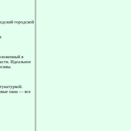
одский городской
м
положенный в
асти. Идеальное
осквы.
тукатуркой.
овые окна — все