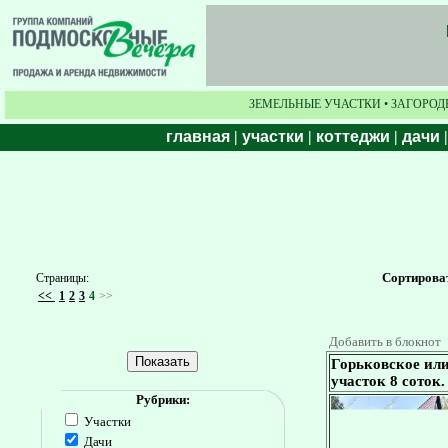
ЗЕМЕЛЬНЫЕ УЧАСТКИ • ЗАГОРОД
главная
|
участки
|
коттеджи
|
дачи
Сортирова
Страницы:
<<
1
2
3
4
>>
Добавить в блокнот
Горьковское или
участок 8 соток.
Рубрики:
Участки
Дачи