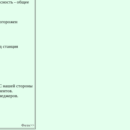
асность - общее
 огорожен
д станция
 С нашей стороны
ментов.
неджеров.
Фото>>