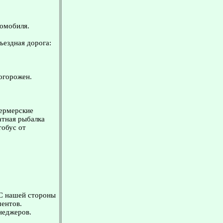
томобиля.
ъездная дорога:
 огорожен.
фермерские
латная рыбалка
тобус от
 С нашей стороны
ментов.
неджеров.