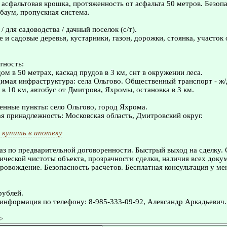
+ асфальтовая крошка, протяженность от асфальта 50 метров. Безоп
баум, пропускная система.
/ для садоводства / дачный поселок (с/т).
е и садовые деревья, кустарники, газон, дорожки, стоянка, участок
тность:
ом в 50 метрах, каскад прудов в 3 км, снт в окружении леса.
имая инфраструктура: села Ольгово. Общественный транспорт - ж/
в 10 км, автобус от Дмитрова, Яхромы, остановка в 3 км.
нные пункты: село Ольгово, город Яхрома.
 принадлежность: Московская область, Дмитровский округ.
 купить в ипотеку
з по предварительной договоренности. Быстрый выход на сделку.
ческой чистоты объекта, прозрачности сделки, наличия всех доку
овождение. Безопасность расчетов. Бесплатная консультация у ме
рублей.
информация по телефону: 8-985-333-09-92, Александр Аркадьевич.
>