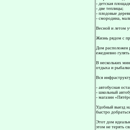
- детская площад
- две теплицы;
- плодовые дерев
- смородина, мал
Весной и летом у
Жизнь рядом с п
Дом расположен р
ежедневно гулять
В нескольких мин
отдыха и рыбалки
Вся инфраструкт
- автобусная ост
- школьный автоб
- магазин «Пятёр
Удобный выезд на
быстро добраться
Этот дом идеальн
этом не терять св