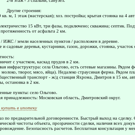
2-й этаж - 3 спальни, санузел.
Другие строения:
 кв. м, 1 этаж (мастерская); хоз. постройка; крытая стоянка на 4 ав
лектричество 15 кВт, три фазы, подключено; скважина; септик. Под
 протяженность от асфальта 2 км.
 / ИЖС / земли населенных пунктов / расположен в деревне.
е и садовые деревья, кустарники, газон, дорожки, стоянка, участок
тность:
ничит с участком, каскад прудов в 2 км.
вая инфраструктура: села Ольгово, есть сетевые магазины. Рядом 
е молоко, творог, мясо, яйца). Недалеко страусиная ферма. Рядом п
Общественный транспорт - ж/д станция Яхрома, Дмитров в 15 км, ав
, остановка в 2 км.
нные пункты: село Ольгово.
 принадлежность: Московская область, Дмитровский округ.
 купить в ипотеку
з по предварительной договоренности. Быстрый выход на сделку.
ческой чистоты объекта, прозрачности сделки, наличия всех доку
овождение. Безопасность расчетов. Бесплатная консультация у ме