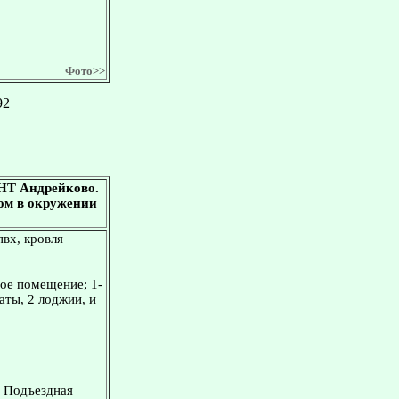
Фото>>
92
СНТ Андрейково.
дом в окружении
пвх, кровля
шое помещение; 1-
наты, 2 лоджии, и
. Подъездная