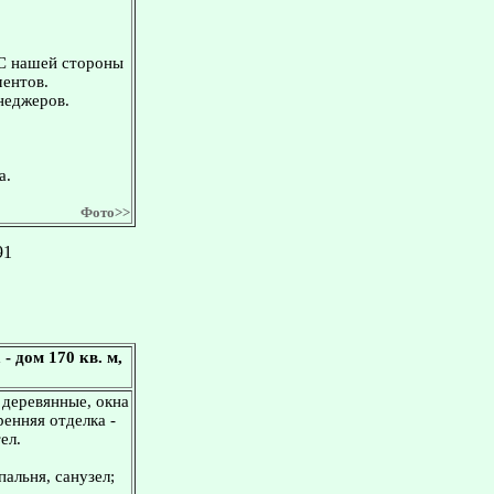
 С нашей стороны
ментов.
неджеров.
а.
Фото>>
91
 дом 170 кв. м,
 деревянные, окна
ренняя отделка -
ел.
пальня, санузел;