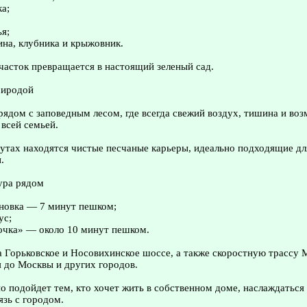
ка;
ья;
ина, клубника и крыжовник.
часток превращается в настоящий зеленый сад.
риродой
ядом с заповедным лесом, где всегда свежий воздух, тишина и во
 всей семьей.
утах находятся чистые песчаные карьеры, идеально подходящие дл
.
ура рядом
ановка — 7 минут пешком;
ус;
очка» — около 10 минут пешком.
 Горьковское и Носовихинское шоссе, а также скоростную трассу 
 до Москвы и других городов.
о подойдет тем, кто хочет жить в собственном доме, наслаждаться
язь с городом.