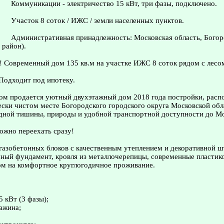
Коммуникации - электричество 15 кВт, три фазы, подключено.
Участок 8 соток / ИЖС / земли населенных пунктов.
Административная принадлежность: Московская область, Богор
 район).
 Современный дом 135 кв.м на участке ИЖС 8 соток рядом с лесо
Подходит под ипотеку.
дом продается уютный двухэтажный дом 2018 года постройки, рас
ески чистом месте Богородского городского округа Московской обл
одной тишины, природы и удобной транспортной доступности до М
ожно переехать сразу!
газобетонных блоков с качественным утеплением и декоративной ш
ный фундамент, кровля из металлочерепицы, современные пластик
ом на комфортное круглогодичное проживание.
5 кВт (3 фазы);
важина;