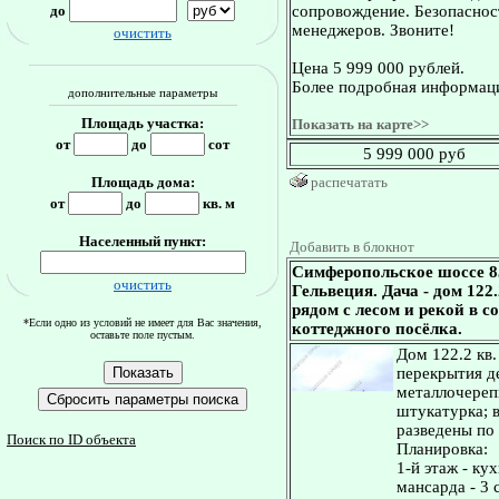
до
сопровождение. Безопасност
менеджеров. Звоните!
очистить
Цена 5 999 000 рублей.
Более подробная информаци
дополнительные параметры
Площадь участка:
Показать на карте>>
от
до
сот
5 999 000 руб
Площадь дома:
распечатать
от
до
кв. м
Населенный пункт:
Добавить в блокнот
Симферопольское шоссе 8
очистить
Гельвеция. Дача - дом 122.
рядом с лесом и рекой в 
*Если одно из условий не имеет для Вас значения,
коттеджного посёлка.
оставьте поле пустым.
Дом 122.2 кв.
перекрытия де
металлочереп
штукатурка; 
разведены по 
Поиск по ID объекта
Планировка:
1-й этаж - ку
мансарда - 3 