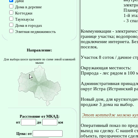
Дачи
электр
Дома в деревне
Планир
Коттеджи
1-й эта
Таунхаусы
- 3 спа
Дома в городах
Коммуникации - электричест
Элитная недвижимость
границе участка; водопрово
подключение интернета. Бе
поселок.
Направление:
Участок 8 соток / дачное с
Для выбора шоссе щелкните по схеме левой клавишей
мыши
Окружающая местность:
Природа - лес рядом в 100 
Административная принадле
округ Истра (Истринский ра
Новый дом, для круглогодич
продаже 3 дома на выбор.
Этот коттедж можно куп
Расстояние от МКАД:
от
до
км
Оперативный показ по пред
выход на сделку. С нашей 
Цена: от
объекта, прозрачности сдел