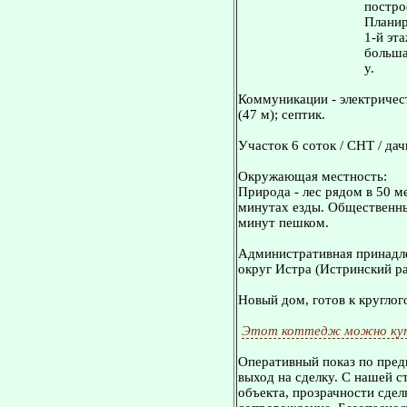
постро
Планир
1-й эта
больша
у.
Коммуникации - электричест
(47 м); септик.
Участок 6 соток / СНТ / дач
Окружающая местность:
Природа - лес рядом в 50 м
минутах езды. Общественный
минут пешком.
Административная принадле
округ Истра (Истринский ра
Новый дом, готов к кругло
Этот коттедж можно куп
Оперативный показ по пред
выход на сделку. С нашей 
объекта, прозрачности сдел