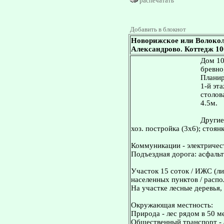
распечатать
Добавить в блокнот
Новорижское или Волокол
Александрово. Коттедж 100
Дом 10
бревно
Планир
1-й эт
столова
4.5м.
Другие
хоз. постройка (3х6); стоян
Коммуникации - электричест
Подъездная дорога: асфальт
Участок 15 соток / ИЖС (ли
населенных пунктов / распо
На участке лесные деревья,
Окружающая местность:
Природа - лес рядом в 50 м
Общественный транспорт - 