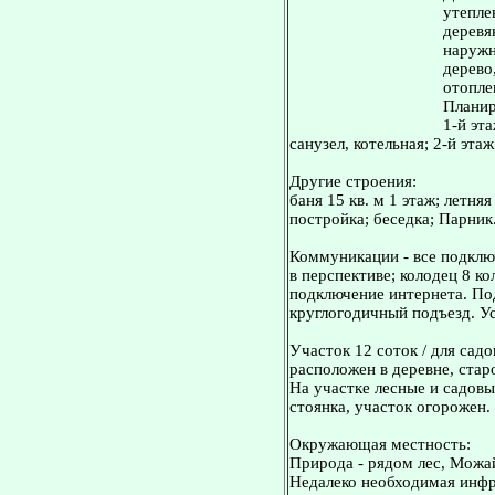
утепле
деревя
наружн
дерево
отопле
Планир
1-й эт
санузел, котельная; 2-й эта
Другие строения:
баня 15 кв. м 1 этаж; летня
постройка; беседка; Парник
Коммуникации - все подключ
в перспективе; колодец 8 ко
подключение интернета. Под
круглогодичный подъезд. У
Участок 12 соток / для садо
расположен в деревне, стар
На участке лесные и садовы
стоянка, участок огорожен.
Окружающая местность:
Природа - рядом лес, Можа
Недалеко необходимая инфра