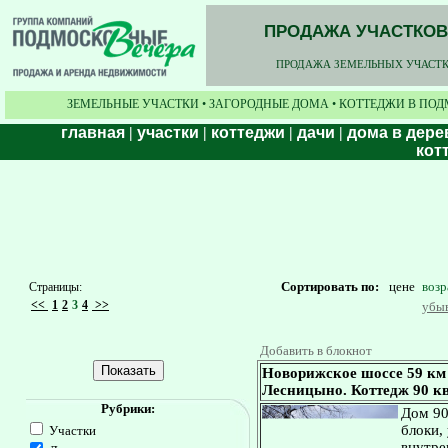
ПРОДАЖА УЧАСТКОВ,
ПРОДАЖА ЗЕМЕЛЬНЫХ УЧАСТКО
ЗЕМЕЛЬНЫЕ УЧАСТКИ • ЗАГОРОДНЫЕ ДОМА • КОТТЕДЖИ В ПОД
главная
|
участки
|
коттеджи
|
дачи
|
дома в дере
кот
Сортировать по:
цене
воз
Страницы:
<<
1
2
3
4
>>
убы
Добавить в блокнот
Новорижское шоссе 59 км
Лесницыно. Коттедж 90 кв.
Рубрики:
Дом 90
блоки,
Участки
внутре