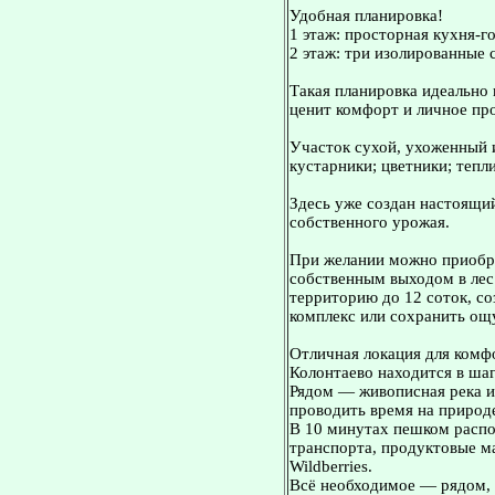
Удобная планировка!
1 этаж: просторная кухня-го
2 этаж: три изолированные с
Такая планировка идеально 
ценит комфорт и личное пр
Участок сухой, ухоженный и
кустарники; цветники; тепл
Здесь уже создан настоящи
собственного урожая.
При желании можно приобре
собственным выходом в лес
территорию до 12 соток, с
комплекс или сохранить ощ
Отличная локация для комф
Колонтаево находится в ша
Рядом — живописная река и 
проводить время на природ
В 10 минутах пешком расп
транспорта, продуктовые м
Wildberries.
Всё необходимое — рядом, 