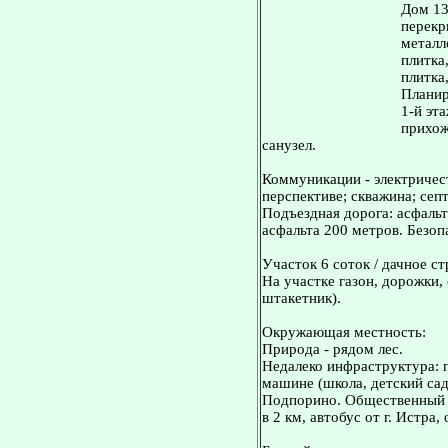
Дом 13
перекр
металл
плитка
плитка
Планир
1-й эта
прихож
санузел.
Коммуникации - электричест
перспективе; скважина; сеп
Подъездная дорога: асфальт
асфальта 200 метров. Безоп
Участок 6 соток / дачное с
На участке газон, дорожки,
штакетник).
Окружающая местность:
Природа - рядом лес.
Недалеко инфраструктура: 
машине (школа, детский сад,
Подпорино. Общественный т
в 2 км, автобус от г. Истра,