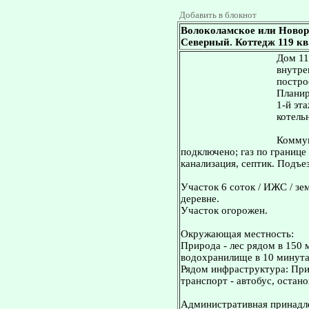
Добавить в блокнот
Волоколамское или Новор
Северный. Коттедж 119 кв.
Дом 11
внутре
постро
Планир
1-й эт
котельн
Коммун
подключено; газ по границе
канализация, септик. Подъез
Участок 6 соток / ИЖС / зе
деревне.
Участок огорожен.
Окружающая местность:
Природа - лес рядом в 150 
водохранилище в 10 минута
Рядом инфраструктура: Пр
транспорт - автобус, остан
Административная принадле