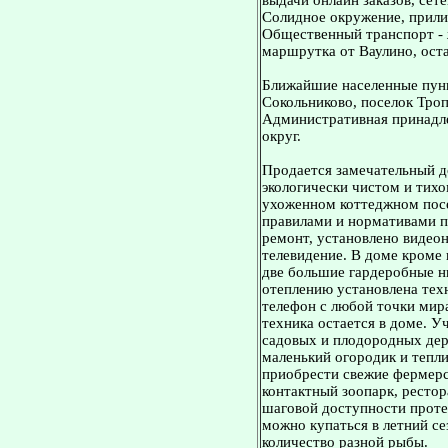
выдачи онлайн заказов, сет
Солидное окружение, прили
Общественный транспорт - ж
маршрутка от Ваулино, ост
Ближайшие населенные пунк
Сокольниково, поселок Троп
Административная принадл
округ.
Продается замечательный до
экологически чистом и тихо
ухоженном коттеджном посе
правилами и нормативами п
ремонт, установлено видео
телевидение. В доме кроме 
две большие гардеробные н
отеплению установлена тех
телефон с любой точки мира
техника остается в доме. 
садовых и плодородных дер
маленький огородик и тепли
приобрести свежие фермерс
контактный зоопарк, рестор
шаговой доступности проте
можно купаться в летний се
количество разной рыбы.