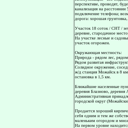
перспективе, проводят, буде
канализация на расстоянии 
подключение телефона; воз
дорога: хорошая грунтовка,
Участок 18 соток / СНТ / з
деревне, стародачное место
На участке лесные и садовые
участок огорожен.
Окружающая местность:
Природа - рядом лес, рядо
Рядом развитая инфраструкт
Солидное окружение, сосед
ж/д станция Можайск в 8 км
остановка в 1,5 км.
Ближайшие населенные пунк
деревня Блазново, деревня 
Административная принадл
городской округ (Можайски
Продается хороший кирпичн
себя одним и тем же собст
маленьким огородом и множ
На первом уровне находитс