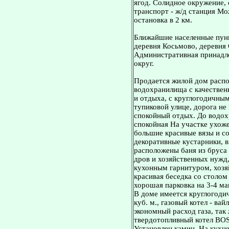
ягод. Солидное окружение,
транспорт - ж/д станция Мо
остановка в 2 км.
Ближайшие населенные пунк
деревня Косьмово, деревня 
Административная принадл
округ.
Продается жилой дом расп
водохранилища с качествен
и отдыха, с круглогодичным
тупиковой улице, дорога не
спокойный отдых. До водох
спокойная На участке ухоже
большие красивые вязы и со
декоративные кустарники, в
расположены баня из бруса 
дров и хозяйственных нужд,
кухонным гарнитуром, хозя
красивая беседка со столом
хорошая парковка на 3-4 м
В доме имеется круглогодич
куб. м., газовый котел - ва
экономный расход газа, так
твердотопливный котел BOS
Установлен камин. На кухн