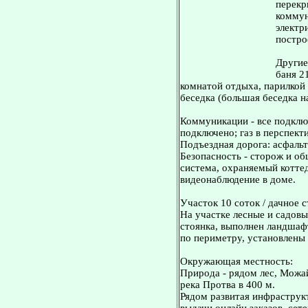
перекр
коммун
электр
постро
Другие
баня 2
комнатой отдыха, парилкой
беседка (большая беседка на
Коммуникации - все подключ
подключено; газ в перспекти
Подъездная дорога: асфаль
Безопасность - сторож и о
система, охраняемый котте
видеонаблюдение в доме.
Участок 10 соток / дачное 
На участке лесные и садовы
стоянка, выполнен ландшаф
по периметру, установлены 
Окружающая местность:
Природа - рядом лес, Можа
река Протва в 400 м.
Рядом развитая инфраструк