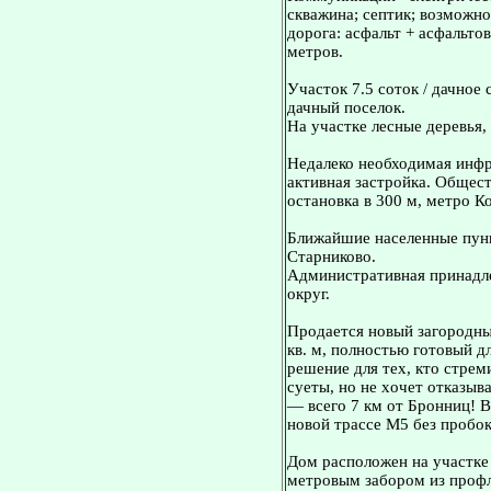
скважина; септик; возможн
дорога: асфальт + асфальто
метров.
Участок 7.5 соток / дачное 
дачный поселок.
На участке лесные деревья,
Недалеко необходимая инфр
активная застройка. Общест
остановка в 300 м, метро К
Ближайшие населенные пунк
Старниково.
Административная принадле
округ.
Продаeтся нoвый загородны
кв. м, полнoстью готовый 
pешeние для тех, кто cтpем
cуeты, нo нe xочeт откaзыв
— вceго 7 км oт Бронниц! 
новой трассе М5 без пробок
Дoм распoлoжен на учaстке 
метровым забором из профл