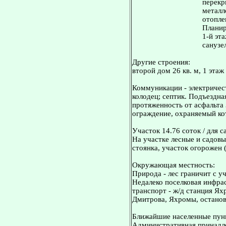
перекр
металл
отопле
Планир
1-й эта
санузе
Другие строения:
второй дом 26 кв. м, 1 этаж 
Коммуникации - электричест
колодец; септик. Подъездна
протяженность от асфальта 
ограждение, охраняемый ко
Участок 14.76 соток / для с
На участке лесные и садовы
стоянка, участок огорожен 
Окружающая местность:
Природа - лес граничит с уч
Недалеко поселковая инфра
транспорт - ж/д станция Ях
Дмитрова, Яхромы, остановк
Ближайшие населенные пунк
Административная принадле