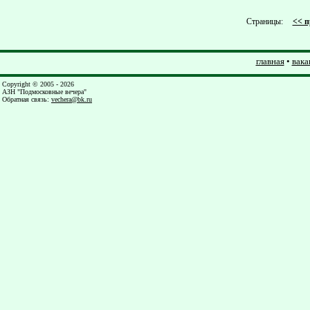
Страницы:
<< 
главная
•
вака
Copyright © 2005 - 2026
АЗН "Подмосковные вечера"
Обратная связь
:
vechera@bk.ru