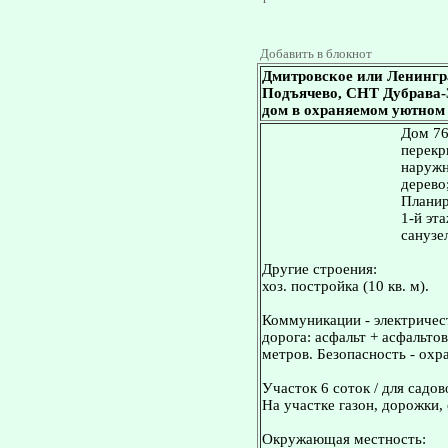
Добавить в блокнот
Дмитровское или Ленингр
Подъячево, СНТ Дубрава-3. 
дом в охраняемом уютном 
Дом 76.
перекр
наружн
дерево
Планир
1-й эта
санузел
Другие строения:
хоз. постройка (10 кв. м).
Коммуникации - электричест
дорога: асфальт + асфальто
метров. Безопасность - охр
Участок 6 соток / для садов
На участке газон, дорожки,
Окружающая местность: