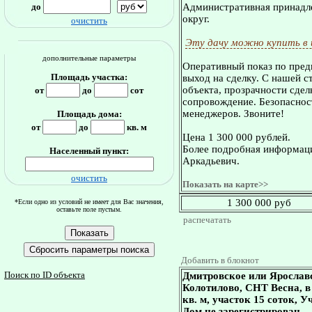
до
Административная принадле
округ.
очистить
Эту дачу можно купить в
дополнительные параметры
Оперативный показ по пред
Площадь участка:
выход на сделку. С нашей 
объекта, прозрачности сдел
от
до
сот
сопровождение. Безопасност
менеджеров. Звоните!
Площадь дома:
от
до
кв. м
Цена 1 300 000 рублей.
Более подробная информаци
Населенный пункт:
Аркадьевич.
очистить
Показать на карте>>
1 300 000 руб
*Если одно из условий не имеет для Вас значения,
оставьте поле пустым.
распечатать
Добавить в блокнот
Поиск по ID объекта
Дмитровское или Ярославс
Колотилово, СНТ Весна, в 
кв. м, участок 15 соток, 
Дом не зарегистрирован.