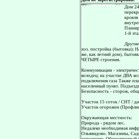
Дом 24 
перекр
кровля
внутре
Планир
1-й эта
Другие
хоз. постройка (бытовка)
же, как летний дом), бытовк
ЧЕТЫРЕ строения.
Коммуникации - электричес
колодец; на участке ДВА ко
подключения газа Также пл
населенный пункт. Подъездн
Безопасность - сторож, общ
Участок 15 соток / СНТ / да
Участок огорожен (Профл
Окружающая местность:
Природа - рядом лес.
Недалеко необходимая инфр
Ольявидово. Магазины, Сад
окружение. Общественный т