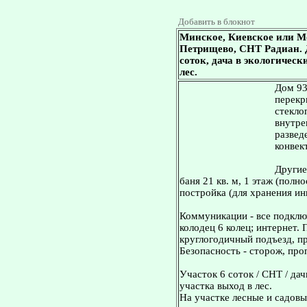
Добавить в блокнот
Минское, Киевское или М
Петрищево, СНТ Радиан. До
соток, дача в экологическ
лес.
Дом 93
перекр
стекло
внутре
развед
конвек
Другие
баня 21 кв. м, 1 этаж (полн
постройка (для хранения инв
Коммуникации - все подключ
колодец 6 колец; интернет.
круглогодичный подъезд, пр
Безопасность - сторож, про
Участок 6 соток / СНТ / дач
участка выход в лес.
На участке лесные и садовы