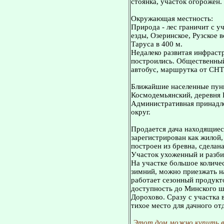
стоянка, участок огорожен.
Окружающая местность:
Природа - лес граничит с у
езды, Озеринское, Рузское 
Таруса в 400 м.
Недалеко развитая инфраст
построились. Общественный 
автобус, маршрутка от СНТ 
Ближайшие населенные пунк
Космодемьянский, деревня 
Административная принадле
округ.
Продается дача находящиес
зарегистрирован как жилой,
построен из бревна, сделан
Участок ухоженный и разбит
На участке большое количе
зимний, можно приезжать на
работает сезонный продукт
доступность до Минского шо
Дорохово. Сразу с участка 
тихое место для дачного от
Этот дом можно купить в