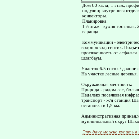
Дом 80 кв. м, 1 этаж, проф
ондулин; внутренняя отделк
конвекторы.
Планировка:
1-й этаж - кухня-гостиная, 
веранда.
Коммуникации - электричес
водопровод; септик. Подъез
протяженность от асфальта 
шлагбаум.
Участок 6.5 соток / дачное 
На участке лесные деревья.
Окружающая местность:
Природа - рядом лес, больш
Недалеко поселковая инфра
транспорт - ж/д станция Шах
остановка в 1,5 км.
Административная принадле
муниципальный округ Шахо
Эту дачу можно купить в