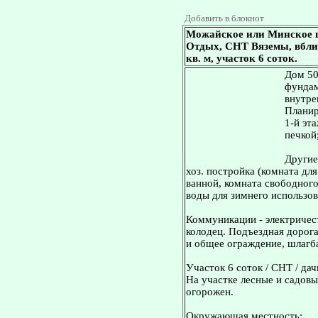
Добавить в блокнот
Можайское или Минское ш
Отдых, СНТ Вяземы, вблиз
кв. м, участок 6 соток.
Дом 50
фундам
внутре
Планир
1-й эта
печкой;
Другие
хоз. постройка (комната для
ванной, комната свободног
воды для зимнего использов
Коммуникации - электричес
колодец. Подъездная дорога
и общее ограждение, шлагб
Участок 6 соток / СНТ / дач
На участке лесные и садовы
огорожен.
Окружающая местность: