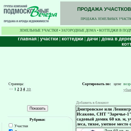
ПРОДАЖА УЧАСТКОВ,
ПРОДАЖА ЗЕМЕЛЬНЫХ УЧАСТКО
ЗЕМЕЛЬНЫЕ УЧАСТКИ • ЗАГОРОДНЫЕ ДОМА • КОТТЕДЖИ В ПОД
главная
|
участки
|
коттеджи
|
дачи
|
дома в дере
кот
Сортировать по:
цене
воз
Страницы:
<<
1
2
3
4
>>
убы
Добавить в блокнот
Дмитровское или Ленингр
Исаково, СНТ "Заречье-1"
садовый домик 60 кв. м, у
Рубрики:
леса, тихое, уютное место 
Участки
Дом 60 кв. м,