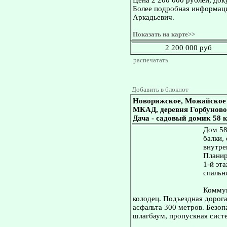
Цена 2 200 000 рублей, док
Более подробная информаци
Аркадьевич.
Показать на карте>>
2 200 000 руб
распечатать
Добавить в блокнот
Новорижское, Можайское 
МКАД, деревня Горбуново,
Дача - садовый домик 58 кв
Дом 58
балки,
внутре
Планир
1-й эта
спальн
Коммун
колодец. Подъездная дорога
асфальта 300 метров. Безоп
шлагбаум, пропускная сист