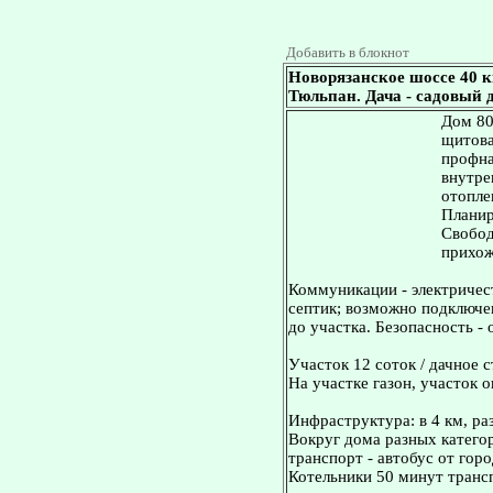
Добавить в блокнот
Новорязанское шоссе 40 к
Тюльпан. Дача - садовый д
Дом 80
щитова
профна
внутре
отопле
Планир
Свобод
прихожа
Коммуникации - электричест
септик; возможно подключен
до участка. Безопасность -
Участок 12 соток / дачное с
На участке газон, участок о
Инфраструктура: в 4 км, ра
Вокруг дома разных катего
транспорт - автобус от гор
Котельники 50 минут транс