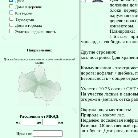
Дачи
половина дом
Дома в деревне
блоки, перек
Коттеджи
наружная отде
Таунхаусы
дерево; полы 
Дома в городах
конвекторы.
Планировка:
Элитная недвижимость
1-й этаж - пр
мансарда - свободная плани
Направление:
Другие строения:
хоз. постройка (для хранени
Для выбора шоссе щелкните по схеме левой клавишей
мыши
Коммуникации - электричест
дорога: асфальт + щебень, 
Безопасность - общее огра
Участок 10.25 соток / СНТ /
На участке лесные и садовы
огорожен (металл, сетка раб
Окружающая местность:
Природа - вокруг лес.
Расстояние от МКАД:
Недалеко поселковая инфрас
от
до
км
Раменье. Общественный тра
автобус от Дмитрова, остан
Цена: от