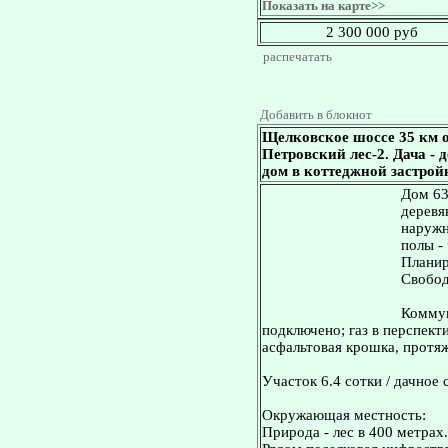
Показать на карте>>
2 300 000 руб
распечатать
Добавить в блокнот
Щелковское шоссе 35 км о
Петровский лес-2. Дача - д
дом в коттеджной застрой
Дом 63
деревя
наружн
полы -
Планир
Свобод
Коммун
подключено; газ в перспект
асфальтовая крошка, протяж
Участок 6.4 сотки / дачное 
Окружающая местность:
Природа - лес в 400 метрах.