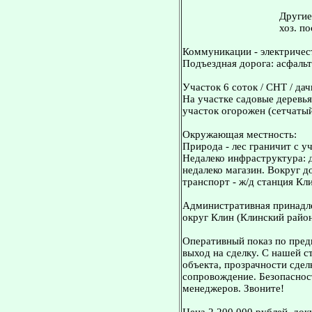
Другие
хоз. по
Коммуникации - электричест
Подъездная дорога: асфаль
Участок 6 соток / СНТ / дач
На участке садовые деревья,
участок огорожен (сетчатый
Окружающая местность:
Природа - лес граничит с уч
Недалеко инфраструктура: д
недалеко магазин. Вокруг 
транспорт - ж/д станция Кли
Административная принадле
округ Клин (Клинский район
Оперативный показ по пред
выход на сделку. С нашей 
объекта, прозрачности сдел
сопровождение. Безопасност
менеджеров. Звоните!