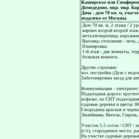
Каширское или Симферопо
Домодедово, мкр. мкр. Ба
Дача - дом 70 кв. м, учас
недалеко от Москвы.
Дом 70 кв. м, 2 этажа / 2 
кирпич второй второй этаж 
металлочерепица; наружная 
Вагонка; отопление - печь,
Планировка:
1-й этаж - две комнаты, тер
большая комната.
Другие строения:
хоз. постройка (Душ с водо
Забетонирован заезд для ав
Коммуникации - электричес
Подъездная дорога: кругло
асфальт, по СНТ подъездная
садовые деревья и цветы: Я
Смородина красная и черна
Лилейники, Вигела, Сирень
Участок 5.5 соток / СНТ / 
(с/т), стародачное место, 
На участке садовые деревья