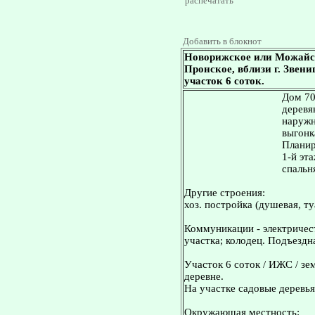
распечатать
Добавить в блокнот
Новорижское или Можайск
Пронское, вблизи г. Звени
участок 6 соток.
Дом 70
деревя
наружн
выгонк
Планир
1-й эта
спальня
Другие строения:
хоз. постройка (душевая, ту
Коммуникации - электричест
участка; колодец. Подъездна
Участок 6 соток / ИЖС / зе
деревне.
На участке садовые деревья
Окружающая местность: