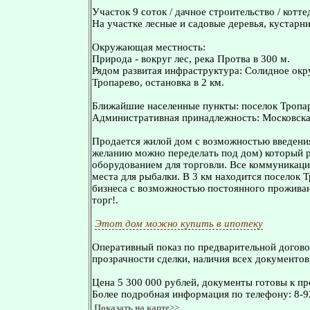
Участок 9 соток / дачное строительство / котт
На участке лесные и садовые деревья, кустарни
Окружающая местность:
Природа - вокруг лес, река Протва в 300 м.
Рядом развитая инфраструктура: Солидное окр
Тропарево, остановка в 2 км.
Ближайшие населенные пункты: поселок Тропаре
Административная принадлежность: Московска
Продается жилой дом с возможностью введения 
желанию можно переделать под дом) который р
оборудованием для торговли. Все коммуникации
места для рыбалки. В 3 км находится поселок 
бизнеса с возможностью постоянного проживан
торг!.
Этот дом можно купить в ипотеку
Оперативный показ по предварительной догово
прозрачности сделки, наличия всех документов
Цена 5 300 000 рублей, документы готовы к пр
Более подробная информация по телефону: 8-9
Показать на карте>>