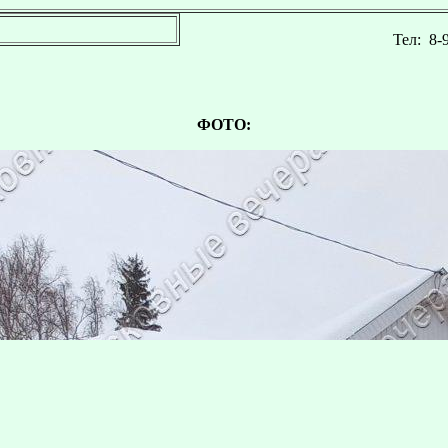
Тел:
8-
ФОТО: