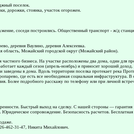
еджный поселок.
ки, дорожки, стоянка, участок огорожен.
ужение, соседи построились. Общественный транспорт - ж/д станци
во, деревня Ваулино, деревня Алексеевка.
я область, Можайский городской округ (Можайский район).
частного бизнеса. На участке расположены два дома, один для пр
аботает каждый сезон (апрель-ноябрь) и приносит хороший доход. 
 заведены в дома. Вдоль территории поселка протекает река Протв
Тропарево, где есть все необходимая социальная инфраструктура. 
ия. Более подробного расскажу по телефону или при личной встреч
ренности. Быстрый выход на сделку. С нашей стороны — гарантия
. Юридическое сопровождение. Безопасность расчетов. Бесплатная 
одаже.
26-462-31-47, Никита Михайлович.