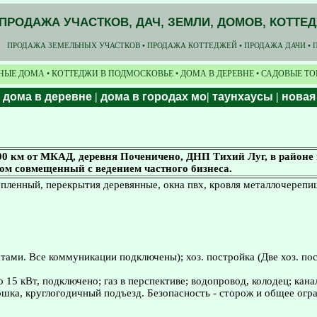
ПРОДАЖА УЧАСТКОВ, ДАЧ, ЗЕМЛИ, ДОМОВ, КОТТЕ
ПРОДАЖА ЗЕМЕЛЬНЫХ УЧАСТКОВ • ПРОДАЖА КОТТЕДЖЕЙ • ПРОДАЖА ДАЧИ • 
НЫЕ ДОМА • КОТТЕДЖИ В ПОДМОСКОВЬЕ • ДОМА В ДЕРЕВНЕ • САДОВЫЕ Т
|
дома в деревне
|
дома в городах мо
|
таунхаусы
|
новая
 км от МКАД, деревня Поченичено, ДНП Тихий Луг, в районе г
, дом совмещенный с ведением частного бизнеса.
епленный, перекрытия деревянные, окна пвх, кровля металлочерепиц
атами. Все коммуникации подключены); хоз. постройка (Две хоз. пос
 15 кВт, подключено; газ в перспективе; водопровод, колодец; кан
ошка, круглогодичный подъезд. Безопасность - сторож и общее ог