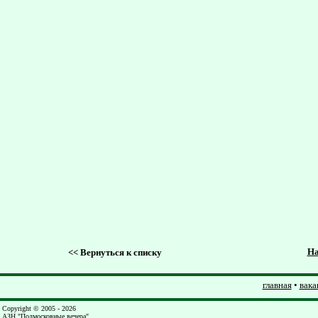
На
<<
Вернуться к списку
главная
•
вака
Copyright © 2005 - 2026
АЗН "Подмосковные вечера"