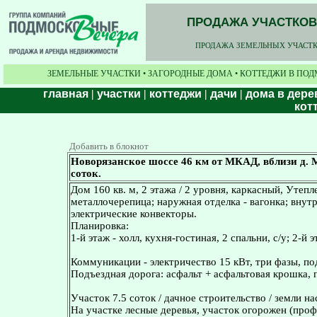
ПРОДАЖА УЧАСТКОВ,
ПРОДАЖА ЗЕМЕЛЬНЫХ УЧАСТКО
ЗЕМЕЛЬНЫЕ УЧАСТКИ • ЗАГОРОДНЫЕ ДОМА • КОТТЕДЖИ В ПОД
главная
|
участки
|
коттеджи
|
дачи
|
дома в дере
кот
Добавить в блокнот
Новорязанское шоссе 46 км от МКАД, вблизи д. М
соток.
Дом 160 кв. м, 2 этажа / 2 уровня, каркасный, Утеп
металлочерепица; наружная отделка - вагонка; внутре
электрические конвекторы.
Планировка:
1-й этаж - холл, кухня-гостиная, 2 спальни, с/у; 2-й э
Коммуникации - электричество 15 кВт, три фазы, по
Подъездная дорога: асфальт + асфальтовая крошка, 
Участок 7.5 соток / дачное строительство / земли н
На участке лесные деревья, участок огорожен (проф