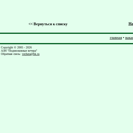
На
<<
Вернуться к списку
главная
•
вака
Copyright © 2005 - 2026
АЗН "Подмосковные вечера"
Обратная связь
:
vechera@bk.ru