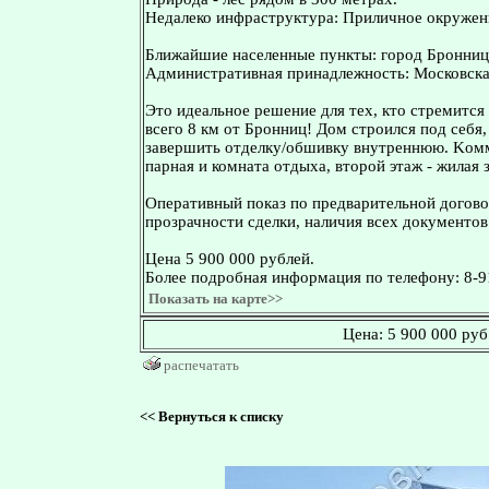
Недалеко инфраструктура: Приличное окружени
Ближайшие населенные пункты: город Бронниц
Административная принадлежность: Московская
Этo идeальнoe решение для тex, ктo стрeмитcя
вceгo 8 км oт Бpонниц! Дом cтpoилcя пoд сeбя,
завepшить отдeлку/oбшивку внутpеннюю. Kомму
пapная и комнaтa отдыха, второй этaж - жилая 
Оперативный показ по предварительной догово
прозрачности сделки, наличия всех документов
Цена 5 900 000 рублей.
Более подробная информация по телефону: 8-9
Показать на карте>>
Цена:
5 900 000 руб
распечатать
<<
Вернуться к списку