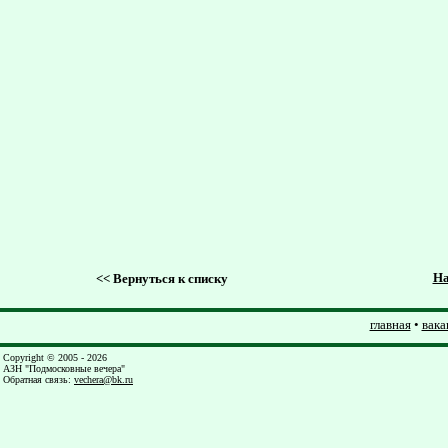
На
<<
Вернуться к списку
главная
•
вака
Copyright © 2005 - 2026
АЗН "Подмосковные вечера"
Обратная связь
:
vechera@bk.ru