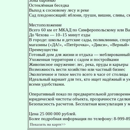
Зона барбекю
Остеклённая беседка
Выход к сосновому лесу и реке
Сад плодоносящий: яблони, груши, вишни, сливы, с
Местоположение
Всего 60 км от МКАД по Симферопольскому или В
До Чехова — 10–15 минут езды
В городе: школы и детские сады, поликлиники, спо
магазины («ДА!», «Пятёрочка», «Дикси», «Верный» 
Преимущества
Готовый дом для жизни и отдыха — меблированный
Ухоженная территория с садом и постройками
Живописное окружение: лес, река, пруды и карьеры
Возможность вести хозяйство или частный бизнес
Экологичное и тихое место всего в часе от столицы
Идеальный вариант для тех, кто ищет надёжный и у
всеми удобствами.
Оперативный показ по предварительной договоренн
юридической чистоты объекта, прозрачности сделки
Безопасность расчетов. Бесплатная консультация у 
Цена 25 000 000 рублей.
Более подробная информация по телефону: 8-999-8
Показать на карте>>