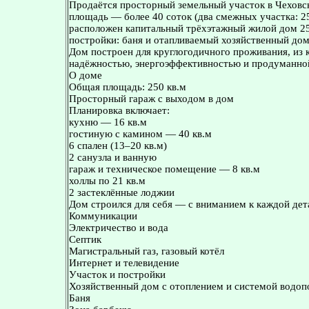
Продаётся просторный земельный участок в Чеховс
площадь — более 40 соток (два смежных участка: 25
расположен капитальный трёхэтажный жилой дом 250
постройки: баня и отапливаемый хозяйственный дом
Дом построен для круглогодичного проживания, из 
надёжностью, энергоэффективностью и продуманно
О доме
Общая площадь: 250 кв.м
Просторный гараж с выходом в дом
Планировка включает:
кухню — 16 кв.м
гостиную с камином — 40 кв.м
6 спален (13–20 кв.м)
2 санузла и ванную
гараж и техническое помещение — 8 кв.м
холлы по 21 кв.м
2 застеклённые лоджии
Дом строился для себя — с вниманием к каждой дет
Коммуникации
Электричество и вода
Септик
Магистральный газ, газовый котёл
Интернет и телевидение
Участок и постройки
Хозяйственный дом с отоплением и системой водоп
Баня