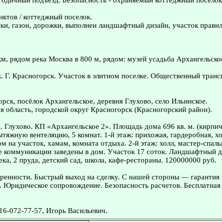
огодичный подъезд. Безопасность - охраняемый коттеджный поселок
нктов / коттеджный поселок.
ики, газон, дорожки, выполнен ландшафтный дизайн, участок прав
км, рядом река Москва в 800 м, рядом: музей усадьба Архангельское
. Г. Красногорск. Участок в элитном поселке. Общественный трансп
ск, посёлок Архангельское, деревня Глухово, село Ильинское.
 область, городской округ Красногорск (Красногорский район).
Глухово. КП «Архангельское 2». Площадь дома 696 кв. м. (кирпич) 
тяжную вентеляцию, 5 комнат. 1-й этаж: прихожая, гардеробная, хо
м на участок, хамам, комната отдыха. 2-й этаж: холл, мастер-спаль
ные коммуникации заведены в дом. Участок 17 соток. Ландшафтный 
ка, 2 пруда, детский сад, школа, кафе-рестораны. 120000000 руб.
ренности. Быстрый выход на сделку. С нашей стороны — гарантия
. Юридическое сопровождение. Безопасность расчетов. Бесплатная 
16-072-77-57, Игорь Васильевич.