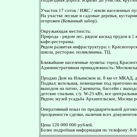
Подъездная дорога: асфальт до участка, кругл
Участок 17 соток / ИЖС / земли населенных пу
На участке лесные и садовые деревья, кустарн
огорожен (Кованный забор).
Окружающая местность:
Природа - рядом лес, рядом каскад прудов в 1 
кафе-рестораны.
Рядом развитая инфраструктура: г. Красногорск
школа, ресторан. поликлиника, ТЦ.
Ближайшие населенные пункты: город Красногор
Административная принадлежность: Московская
Продаю Дом на Ильинском ш. 8 км от МКАД, д. 
Подвал: котельная, помещение под приточно-вы
выходом на патио, 2 комнаты, бассейн с выходо
детские спальни, с/у. W-25 кВт, все централь
Рядом: музей усадьба Архангельское, Москва ре
Оперативный показ по предварительной догово
прозрачности сделки, наличия всех документов
Цена 120 000 000 рублей.
Более подробная информация по телефону: 8-9