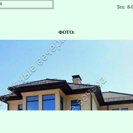
б
Тел:
8-
ФОТО: