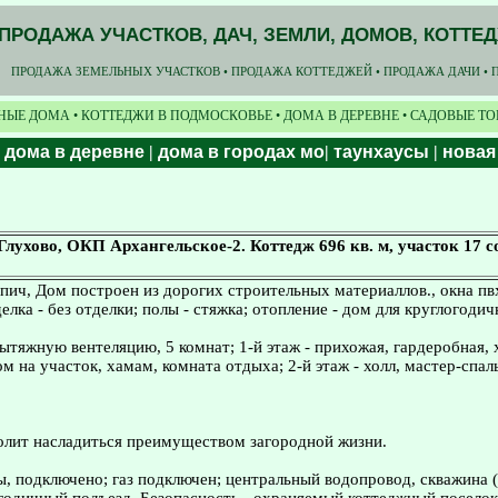
ПРОДАЖА УЧАСТКОВ, ДАЧ, ЗЕМЛИ, ДОМОВ, КОТТЕ
ПРОДАЖА ЗЕМЕЛЬНЫХ УЧАСТКОВ • ПРОДАЖА КОТТЕДЖЕЙ • ПРОДАЖА ДАЧИ • 
НЫЕ ДОМА • КОТТЕДЖИ В ПОДМОСКОВЬЕ • ДОМА В ДЕРЕВНЕ • САДОВЫЕ Т
|
дома в деревне
|
дома в городах мо
|
таунхаусы
|
новая
лухово, ОКП Архангельское-2. Коттедж 696 кв. м, участок 17 с
ирпич, Дом построен из дорогих строительных материаллов., окна п
делка - без отделки; полы - стяжка; отопление - дом для круглогоди
тяжную вентеляцию, 5 комнат; 1-й этаж - прихожая, гардеробная, х
м на участок, хамам, комната отдыха; 2-й этаж - холл, мастер-спал
волит насладиться преимуществом загородной жизни.
ы, подключено; газ подключен; центральный водопровод, скважина 