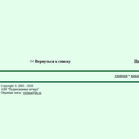
На
<<
Вернуться к списку
главная
•
вака
Copyright © 2005 - 2026
АЗН "Подмосковные вечера"
Обратная связь
:
vechera@bk.ru