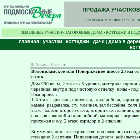
ПРОДАЖА УЧАСТКОВ,
ПРОДАЖА ЗЕМЕЛЬНЫХ УЧАСТКО
ЗЕМЕЛЬНЫЕ УЧАСТКИ • ЗАГОРОДНЫЕ ДОМА • КОТТЕДЖИ В ПОД
главная
|
участки
|
коттеджи
|
дачи
|
дома в дере
кот
Добавить в блокнот
Волоколамское или Новорижское шоссе 23 км от 
соток.
Дом 900 кв. м, 2 этажа / 3 уровня, материал кирпич 
черепица; внутри под чистовую отделку; полы - под
Планировка:
1-й этаж - крыльцо, прихожая, гардеробная, коридор, 
хамам, раздевалка, с/у, моечная, зал бассейна, холл 1
этаж - балкон второго света, второй свет, кабинет, д
спальня с ванной и гардеробной; мансарда - игровая к
прихожая и с/у, 2 этаж: коридор и 2 спальни.
Коммуникации - электричество подключено; газ подв
поведено 2 септика. Подъездная дорога: асфальтова