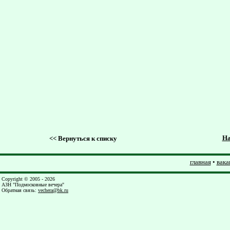
На
<<
Вернуться к списку
главная
•
вака
Copyright © 2005 - 2026
АЗН "Подмосковные вечера"
Обратная связь
:
vechera@bk.ru