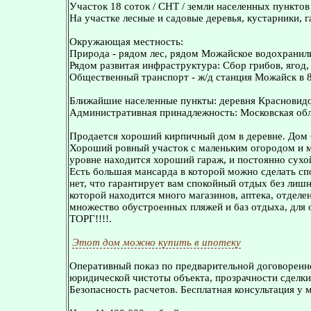
Участок 18 соток / СНТ / земли населенных пунктов 
На участке лесные и садовые деревья, кустарники, г
Окружающая местность:
Природа - рядом лес, рядом Можайское водохранили
Рядом развитая инфраструктура: Сбор грибов, ягод,
Общественный транспорт - ж/д станция Можайск в 8 
Ближайшие населенные пункты: деревня Красновидов
Административная принадлежность: Московская обл
Продается хороший кирпичный дом в деревне. Дом б
Хороший ровный участок с маленьким огородом и м
уровне находится хороший гараж, и постоянно сухой
Есть большая мансарда в которой можно сделать сп
нет, что гарантирует вам спокойный отдых без лиш
которой находится много магазинов, аптека, отделе
множество обустроенных пляжей и баз отдыха, для о
ТОРГ!!!!.
Этот дом можно купить в ипотеку
Оперативный показ по предварительной договоренн
юридической чистоты объекта, прозрачности сделки
Безопасность расчетов. Бесплатная консультация у 