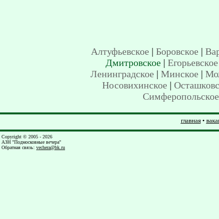
Алтуфьевское
|
Боровское
|
Ва
Дмитровское
|
Егорьевское
Ленинградское
|
Минское
|
Мо
Носовихинское
|
Осташковс
Симферопольское
главная
•
вака
Copyright © 2005 - 2026
АЗН "Подмосковные вечера"
Обратная связь
:
vechera@bk.ru