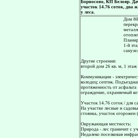
Борносово, КП Белояр. Дача
участок 14.76 соток, два
у леса.
Дом 80
перекр
металл
отопле
Планир
1-й эта
санузе
Другие строения:
второй дом 26 кв. м, 1 этаж 
Коммуникации - электричест
колодец; септик. Подъездна
протяженность от асфальта 
ограждение, охраняемый ко
Участок 14.76 соток / для с
На участке лесные и садовы
стоянка, участок огорожен 
Окружающая местность:
Природа - лес граничит с уч
Недалеко поселковая инфра