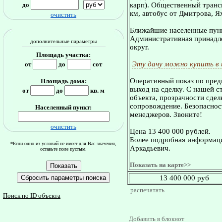
до
карп). Общественный транс
км, автобус от Дмитрова, Я
очистить
Ближайшие населенные пунк
Административная принадле
дополнительные параметры
округ.
Площадь участка:
Эту дачу можно купить в
от
до
сот
Оперативный показ по пред
Площадь дома:
выход на сделку. С нашей 
от
до
кв. м
объекта, прозрачности сдел
сопровождение. Безопасност
Населенный пункт:
менеджеров. Звоните!
очистить
Цена 13 400 000 рублей.
Более подробная информаци
*Если одно из условий не имеет для Вас значения,
Аркадьевич.
оставьте поле пустым.
Показать на карте>>
13 400 000 руб
распечатать
Поиск по ID объекта
Добавить в блокнот