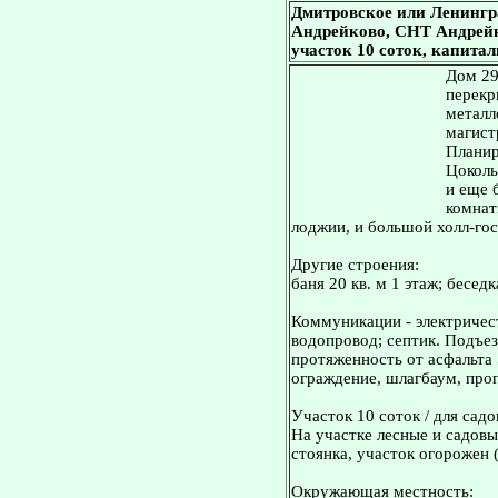
Дмитровское или Ленингр
Андрейково, СНТ Андрейков
участок 10 соток, капита
Дом 29
перекр
металл
магист
Планир
Цоколь 
и еще 
комнаты
лоджии, и большой холл-гос
Другие строения:
баня 20 кв. м 1 этаж; беседк
Коммуникации - электричест
водопровод; септик. Подъез
протяженность от асфальта 
ограждение, шлагбаум, про
Участок 10 соток / для садо
На участке лесные и садовы
стоянка, участок огорожен 
Окружающая местность: