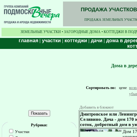
ПРОДАЖА УЧАСТКОВ,
ПРОДАЖА ЗЕМЕЛЬНЫХ УЧАСТКО
ЗЕМЕЛЬНЫЕ УЧАСТКИ • ЗАГОРОДНЫЕ ДОМА • КОТТЕДЖИ В ПОД
главная
|
участки
|
коттеджи
|
дачи
|
дома в дере
кот
Дома в дер
Сортировать по:
цене
воз
убы
Добавить в блокнот
Дмитровское или Ленингр
Селявино. Дача - дом 170 к
соток, добротный дом в у
Рубрики:
Дом 17
Участки
утепле