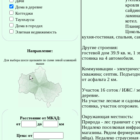
Дачи
кровля
Дома в деревне
сайдин
Коттеджи
ламина
Таунхаусы
котел.
Дома в городах
Планир
Цоколь 
Элитная недвижимость
кухня-гостиная, спальня, сан
Другие строения:
Направление:
гостевой дом 39.9 кв. м, 1 
стоянка на 4 автомобиля.
Для выбора шоссе щелкните по схеме левой клавишей
мыши
Коммуникации - электричест
скважина; септик. Подъездн
от асфальта 2 км.
Участок 16 соток / ИЖС / з
деревне.
На участке лесные и садовы
стоянка, участок огорожен.
Окружающая местность:
Расстояние от МКАД:
Природа - лес граничит с уч
от
до
км
Недалеко поселковая инфрас
магазины. Рядом фермерские
Цена: от
яйца). Недалеко страусиная