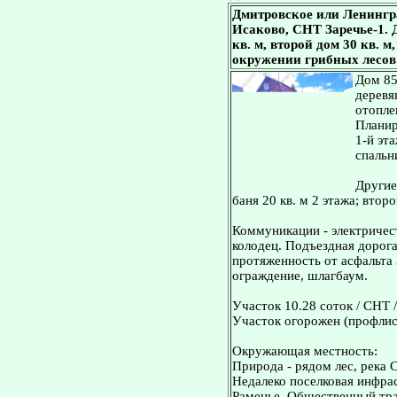
Дмитровское или Ленингр
Исаково, СНТ Заречье-1. Д
кв. м, второй дом 30 кв. м
окружении грибных лесов 
Дом 85
деревя
отопле
Планир
1-й эта
спальн
Другие
баня 20 кв. м 2 этажа; второ
Коммуникации - электричест
колодец. Подъездная дорога
протяженность от асфальта 
ограждение, шлагбаум.
Участок 10.28 соток / СНТ /
Участок огорожен (профлис
Окружающая местность:
Природа - рядом лес, река С
Недалеко поселковая инфра
Раменье. Общественный тран