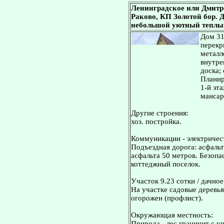
Ленинградское или Дмитр
Раково, КП Золотой бор. Да
небольшой уютный теплый 
Дом 31
перекр
металл
внутре
доска;
Планир
1-й эта
мансар
Другие строения:
хоз. постройка.
Коммуникации - электричест
Подъездная дорога: асфальт
асфальта 50 метров. Безопа
коттеджный поселок.
Участок 9.23 сотки / дачно
На участке садовые деревья
огорожен (профлист).
Окружающая местность:
Природа - лес граничит с у