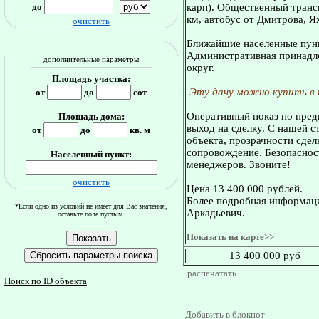
до
карп). Общественный транс
км, автобус от Дмитрова, Я
очистить
Ближайшие населенные пунк
Административная принадле
дополнительные параметры
округ.
Площадь участка:
Эту дачу можно купить в
от
до
сот
Оперативный показ по пред
Площадь дома:
выход на сделку. С нашей 
от
до
кв. м
объекта, прозрачности сдел
сопровождение. Безопасност
Населенный пункт:
менеджеров. Звоните!
очистить
Цена 13 400 000 рублей.
Более подробная информаци
*Если одно из условий не имеет для Вас значения,
Аркадьевич.
оставьте поле пустым.
Показать на карте>>
13 400 000 руб
распечатать
Поиск по ID объекта
Добавить в блокнот