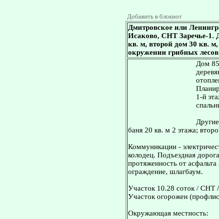
Добавить в блокнот
Дмитровское или Ленингр
Исаково, СНТ Заречье-1. Д
кв. м, второй дом 30 кв. м
окружении грибных лесов 
Дом 85
деревя
отопле
Планир
1-й эта
спальн
Другие
баня 20 кв. м 2 этажа; второ
Коммуникации - электричест
колодец. Подъездная дорога
протяженность от асфальта 
ограждение, шлагбаум.
Участок 10.28 соток / СНТ /
Участок огорожен (профлис
Окружающая местность: