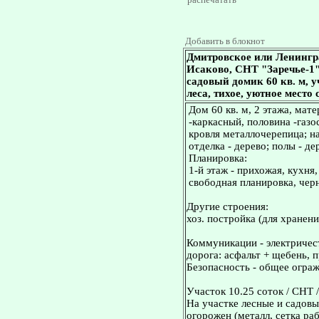
Добавить в блокнот
Дмитровское или Ленингр
Исаково, СНТ "Заречье-1"
садовый домик 60 кв. м, у
леса, тихое, уютное место 
Дом 60 кв. м, 2 этажа, мат
-каркасный, половина -газ
кровля металлочерепица; на
отделка - дерево; полы - д
Планировка:
1-й этаж - прихожая, кухня,
свободная планировка, черн
Другие строения:
хоз. постройка (для хранени
Коммуникации - электричест
дорога: асфальт + щебень, 
Безопасность - общее огра
Участок 10.25 соток / СНТ /
На участке лесные и садовы
огорожен (металл, сетка раб