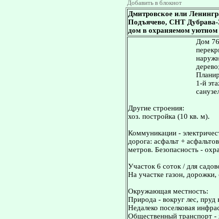
Добавить в блокнот
Дмитровское или Ленингр
Подъячево, СНТ Дубрава-3. 
дом в охраняемом уютном 
Дом 76.
перекр
наружн
дерево
Планир
1-й эта
санузел
Другие строения:
хоз. постройка (10 кв. м).
Коммуникации - электричест
дорога: асфальт + асфальто
метров. Безопасность - охр
Участок 6 соток / для садов
На участке газон, дорожки,
Окружающая местность:
Природа - вокруг лес, пруд 
Недалеко поселковая инфрас
Общественный транспорт - ж