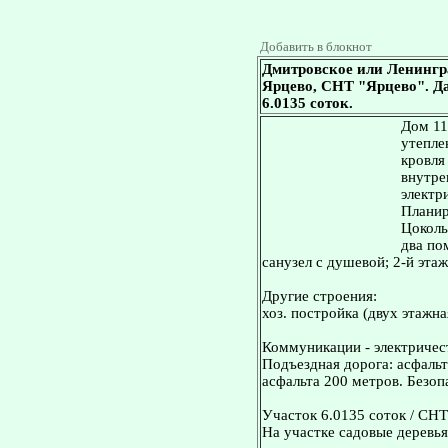
Добавить в блокнот
Дмитровское или Ленингр
Ярцево, СНТ "Ярцево". Да
6.0135 соток.
Дом 11
утепле
кровля
внутре
электр
Планир
Цоколь
два пo
санузел с душевой; 2-й этаж
Другие строения:
хоз. постройка (двуx этажна
Коммуникации - электричест
Подъездная дорога: асфальт
асфальта 200 метров. Безоп
Участок 6.0135 соток / СНТ 
На участке садовые деревья