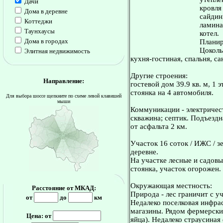
Дачи
кровля
Дома в деревне
сайдин
Коттеджи
ламина
Таунхаусы
котел.
Дома в городах
Планир
Цоколь 
Элитная недвижимость
кухня-гостиная, спальня, сан
Другие строения:
Направление:
гостевой дом 39.9 кв. м, 1 
стоянка на 4 автомобиля.
Для выбора шоссе щелкните по схеме левой клавишей
мыши
Коммуникации - электричест
скважина; септик. Подъездн
от асфальта 2 км.
Участок 16 соток / ИЖС / з
деревне.
На участке лесные и садовы
стоянка, участок огорожен.
Окружающая местность:
Расстояние от МКАД:
Природа - лес граничит с уч
от
до
км
Недалеко поселковая инфрас
магазины. Рядом фермерские
Цена: от
яйца). Недалеко страусиная