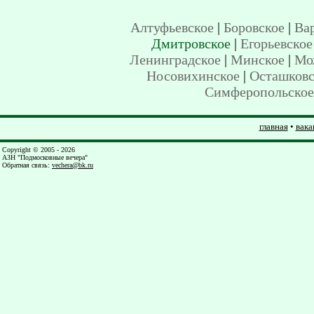
Алтуфьевское
|
Боровское
|
Ва
Дмитровское
|
Егорьевское
Ленинградское
|
Минское
|
Мо
Носовихинское
|
Осташковс
Симферопольское
главная
•
вака
Copyright © 2005 - 2026
АЗН "Подмосковные вечера"
Обратная связь
:
vechera@bk.ru