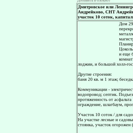
Добавить в блокнот
Дмитровское или Ленингр
Андрейково, СНТ Андрейков
участок 10 соток, капита
Дом 29
перекр
металл
магист
Планир
Цоколь 
и еще 
комнаты
лоджии, и большой холл-гос
Другие строения:
баня 20 кв. м 1 этаж; беседк
Коммуникации - электричест
водопровод; септик. Подъез
протяженность от асфальта 
ограждение, шлагбаум, про
Участок 10 соток / для садо
На участке лесные и садовы
стоянка, участок огорожен 