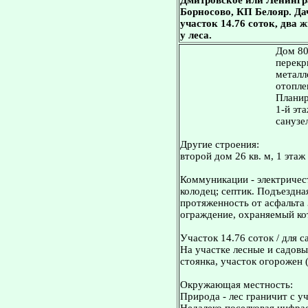
Дмитровское или Ленингр
Борносово, КП Белояр. Дача
участок 14.76 соток, два
у леса.
Дом 80
перекр
металл
отопле
Планир
1-й эта
санузе
Другие строения:
второй дом 26 кв. м, 1 этаж 
Коммуникации - электричест
колодец; септик. Подъездна
протяженность от асфальта 
ограждение, охраняемый ко
Участок 14.76 соток / для с
На участке лесные и садовы
стоянка, участок огорожен 
Окружающая местность:
Природа - лес граничит с уч