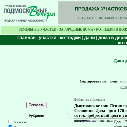
ПРОДАЖА УЧАСТКОВ,
ПРОДАЖА ЗЕМЕЛЬНЫХ УЧАСТКО
ЗЕМЕЛЬНЫЕ УЧАСТКИ • ЗАГОРОДНЫЕ ДОМА • КОТТЕДЖИ В ПОД
главная
|
участки
|
коттеджи
|
дачи
|
дома в дере
кот
Дачи 
Сортировать по:
цене
воз
убы
Добавить в блокнот
Дмитровское или Ленингр
Селявино. Дача - дом 170 к
соток, добротный дом в у
Рубрики:
Дом 17
Участки
утепле