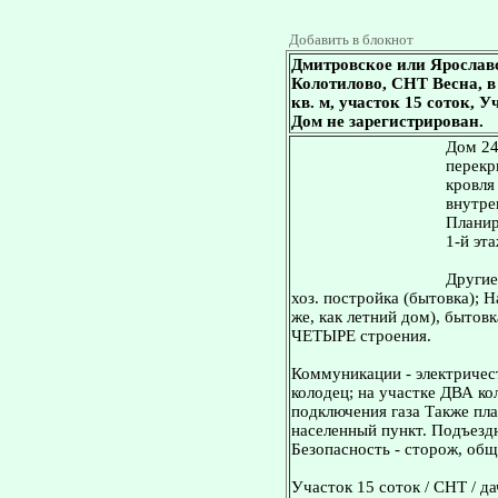
Добавить в блокнот
Дмитровское или Ярославс
Колотилово, СНТ Весна, в 
кв. м, участок 15 соток, 
Дом не зарегистрирован.
Дом 24 
перекр
кровля
внутре
Планир
1-й эта
Другие
хоз. постройка (бытовка)
же, как летний дом), бытовк
ЧЕТЫРЕ строения.
Коммуникации - электричес
колодец; на участке ДВА ко
подключения газа Также пл
населенный пункт. Подъездн
Безопасность - сторож, общ
Участок 15 соток / СНТ / да