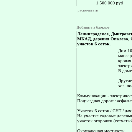
1 500 000 руб
распечатать
Добавить в блокнот
Ленинградское, Дмитровс
МКАД, деревня Опалево, С
участок 6 соток.
Дом 10
мансар
кровля
электр
В доме
Другие
хоз. по
Коммуникации - электричест
Подъездная дорога: асфаль
Участок 6 соток / СНТ / дач
На участке садовые деревья,
участок огорожен (сетчатый
Окружающая местность: