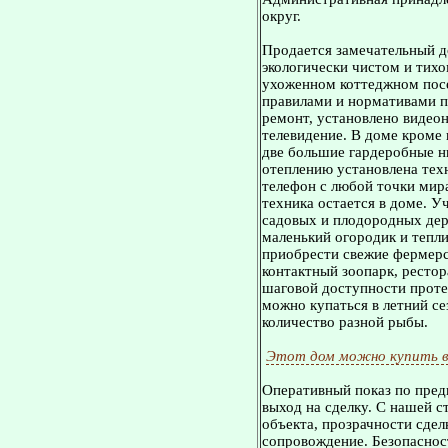
округ.
Продается замечательный до
экологически чистом и тихо
ухоженном коттеджном посе
правилами и нормативами п
ремонт, установлено видео
телевидение. В доме кроме 
две большие гардеробные н
отеплению установлена тех
телефон с любой точки мира
техника остается в доме. 
садовых и плодородных дер
маленький огородик и тепли
приобрести свежие фермерс
контактный зоопарк, рестор
шаговой доступности проте
можно купаться в летний се
количество разной рыбы.
Этот дом можно купить в
Оперативный показ по пред
выход на сделку. С нашей 
объекта, прозрачности сдел
сопровождение. Безопасност