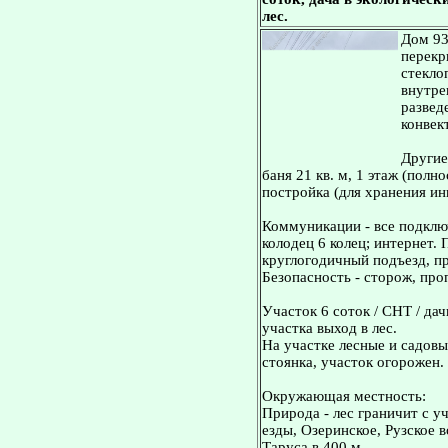
лес.
Дом 93
перекр
стекло
внутре
развед
конвек
Другие
баня 21 кв. м, 1 этаж (полн
постройка (для хранения инв
Коммуникации - все подключ
колодец 6 колец; интернет.
круглогодичный подъезд, пр
Безопасность - сторож, про
Участок 6 соток / СНТ / дач
участка выход в лес.
На участке лесные и садовы
стоянка, участок огорожен.
Окружающая местность:
Природа - лес граничит с у
езды, Озеринское, Рузское 
Таруса в 400 м.