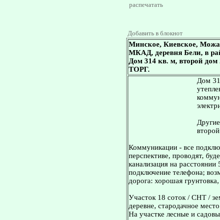
распечатать
Добавить в блокнот
Минское, Киевское, Можа
МКАД, деревня Бели, в ра
Дом 314 кв. м, второй дом
ТОРГ.
Дом 31
утепле
коммун
электр
Другие
второй 
Коммуникации - все подключ
перспективе, проводят, буде
канализация на расстоянии 
подключение телефона; воз
дорога: хорошая грунтовка,
Участок 18 соток / СНТ / з
деревне, стародачное место
На участке лесные и садовые