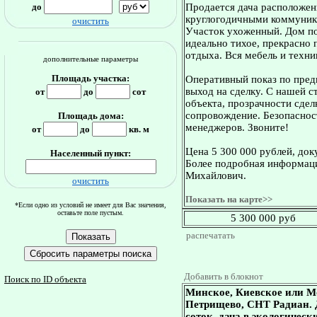
до
Продается дача расположен
круглогодичными коммуник
очистить
Участок ухоженный. Дом п
идеально тихое, прекрасно 
отдыха. Вся мебель и техни
дополнительные параметры
Площадь участка:
Оперативный показ по пред
выход на сделку. С нашей 
от
до
сот
объекта, прозрачности сдел
сопровождение. Безопасност
Площадь дома:
менеджеров. Звоните!
от
до
кв. м
Цена 5 300 000 рублей, док
Населенный пункт:
Более подробная информаци
Михайлович.
очистить
Показать на карте>>
*Если одно из условий не имеет для Вас значения,
оставьте поле пустым.
5 300 000 руб
распечатать
Добавить в блокнот
Поиск по ID объекта
Минское, Киевское или М
Петрищево, СНТ Радиан. До
соток, дача в экологическ