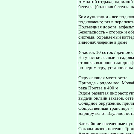
комнатой отдыха, парилкой
беседка (большая беседка на
Коммуникации - все подключ
подключено; газ в перспекти
Подъездная дорога: асфаль
Безопасность - сторож и о
система, охраняемый котте
видеонаблюдение в доме.
Участок 10 соток / дачное 
На участке лесные и садовы
стоянка, выполнен ландшаф
по периметру, установлены 
Окружающая местность:
Природа - рядом лес, Можа
река Протва в 400 м.
Рядом развитая инфраструк
выдачи онлайн заказов, сет
Солидное окружение, прили
Общественный транспорт - ж
маршрутка от Ваулино, ост
Ближайшие населенные пунк
Сокольниково, поселок Троп
Административная принадл