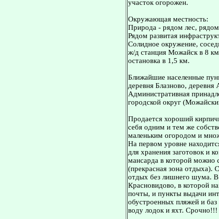
участок огорожен.
Окружающая местность:
Природа - рядом лес, рядо
Рядом развитая инфраструкт
Солидное окружение, сосед
ж/д станция Можайск в 8 км
остановка в 1,5 км.
Ближайшие населенные пунк
деревня Блазново, деревня 
Административная принадл
городской округ (Можайски
Продается хороший кирпичн
себя одним и тем же собст
маленьким огородом и множ
На первом уровне находитс
для хранения заготовок и к
мансарда в которой можно 
(прекрасная зона отдыха). 
отдых без лишнего шума. В
Красновидово, в которой на
почты, и пункты выдачи инт
обустроенных пляжей и баз 
воду лодок и яхт. Срочно!!!