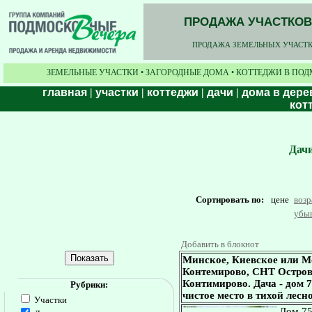
ПРОДАЖА УЧАСТКОВ,
ПРОДАЖА ЗЕМЕЛЬНЫХ УЧАСТКО
ЗЕМЕЛЬНЫЕ УЧАСТКИ • ЗАГОРОДНЫЕ ДОМА • КОТТЕДЖИ В ПОД
главная
|
участки
|
коттеджи
|
дачи
|
дома в дере
кот
Дачи
Сортировать по:
цене
воз
убы
Добавить в блокнот
Минское, Киевское или М
Контемирово, СНТ Островок
Контимирово. Дача - дом 7
Рубрики:
чистое место в тихой лесн
Участки
Дом 75