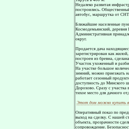
Недалеко развитая инфраст
построились. Общественный 
автобус, маршрутка от СНТ 
Ближайшие населенные пунк
Космодемьянский, деревня 
Административная принадле
округ.
Продается дача находящиес
зарегистрирован как жилой,
построен из бревна, сделан
Участок ухоженный и разбит
На участке большое количе
зимний, можно приезжать на
работает сезонный продукт
доступность до Минского шо
Дорохово. Сразу с участка 
тихое место для дачного от
Этот дом можно купить в
Оперативный показ по пред
выход на сделку. С нашей 
объекта, прозрачности сдел
сопровождение. Безопасност