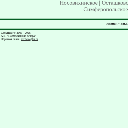
Носовихинское
|
Осташковс
Симферопольское
главная
•
вака
Copyright © 2005 - 2026
АЗН "Подмосковные вечера"
Обратная связь
:
vechera@bk.ru