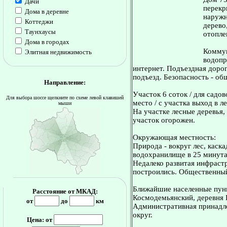
Дачи
перекр
Дома в деревне
наружн
Коттеджи
дерево
Таунхаусы
отопле
Дома в городах
Коммун
Элитная недвижимость
водопр
интернет. Подъездная дорог
подъезд. Безопасность - об
Направление:
Участок 6 соток / для садов
Для выбора шоссе щелкните по схеме левой клавишей
место / с участка выход в ле
мыши
На участке лесные деревья, 
участок огорожен.
Окружающая местность:
Природа - вокруг лес, каска
водохранилище в 25 минута
Недалеко развитая инфраст
построились. Общественный 
Ближайшие населенные пунк
Расстояние от МКАД:
Космодемьянский, деревня 
от
до
км
Административная принадле
округ.
Цена: от