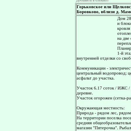
Добавить в блокнот
Горьковское или Щелковс
Боровково, вблизи д. Мамо
Дом 28
и блок
кровля
отопле
на две
перепл
Планир
1-й эта
внутренней отделки со сво
Коммуникации - электричест
центральный водопровод; це
асфальт до участка.
Участок 6.17 соток / ИЖС /
деревне.
Участок огорожен (сетка-ра
Окружающая местность:
Природа - рядом лес, рядом
На территории поселка посе
средняя общеобразовательн
магазин "Пятерочка". Рыбал