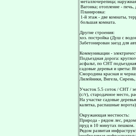
металлочерепица; наружная 
Вагонка; отопление - печь,
Планировка:
1-й этаж - две комнаты, тер
большая комната.
Другие строения:
хоз. постройка (Душ с водо
Забетонирован заезд для ав
Коммуникации - электричес
Подъездная дорога: кругло
асфальт, по СНТ подъездная
садовые деревья и цветы: Я
Смородина красная и черна
Лилейники, Вигела, Сирень
Участок 5.5 соток / СНТ / 
(с/т), стародачное место, 
На участке садовые деревья
калитка, распашные ворота)
Окружающая местность:
Природа - рядом лес, рядо
пруд в 10 минутах пешком.
Рядом развитая инфраструкт
необходимая инфрастуктура