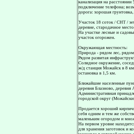
канализация на расстоянии 
подключение телефона; воз
дорога: хорошая грунтовка,
Участок 18 соток / СНТ / з
деревне, стародачное место
На участке лесные и садовые
участок огорожен.
Окружающая местность:
Природа - рядом лес, рядо
Рядом развитая инфраструкт
Солидное окружение, сосед
ж/д станция Можайск в 8 км
остановка в 1,5 км.
Ближайшие населенные пунк
деревня Блазново, деревня 
Административная принадл
городской округ (Можайски
Продается хороший кирпичн
себя одним и тем же собст
маленьким огородом и множ
На первом уровне находитс
для хранения заготовок и к