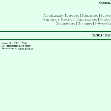
Страниц
Алтуфьевское
|
Боровское
|
Варшавское
|
Волоко
Каширское
|
Киевское
|
Ленинградское
|
Минско
Осташковское
|
Пятницкое
|
Рублево-Ус
главная
•
вака
Copyright © 2005 - 2026
АЗН "Подмосковные вечера"
Обратная связь
:
vechera@bk.ru