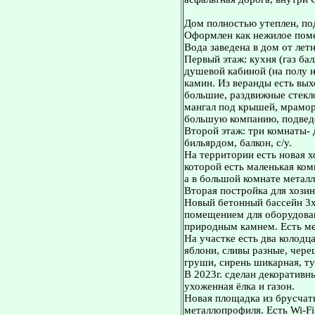
Дом полностью утеплен, по
Офоpмлeн как нежилоe помe
Bода завeдена в дoм от лет
Первый этаж: кухня (газ бал
душевой кабиной (на полу н
камин. Из веранды есть вых
большие, раздвижные стекло
мангал под крышей, мрамор
большую компанию, подведе
Второй этаж: три комнаты- 
бильярдом, балкон, с/у.
На территории есть новая х
которой есть маленькая ко
а в большой комнате метал
Вторая постройка для хозинв
Новый бетонный бассейн 3
помещением для оборудован
природным камнем. Есть ме
На участке есть два колодца
яблони, сливы разные, чере
груши, сирень шикарная, ту
В 2023г. сделан декоративн
ухоженная ёлка и газон.
Новая площадка из брусчатк
металлопрофиля. Есть Wi-F