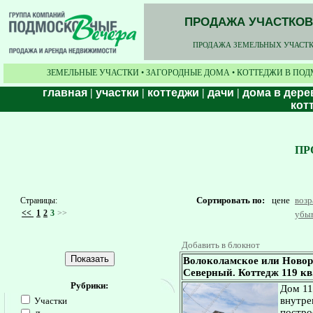
ПРОДАЖА УЧАСТКОВ,
ПРОДАЖА ЗЕМЕЛЬНЫХ УЧАСТКО
ЗЕМЕЛЬНЫЕ УЧАСТКИ • ЗАГОРОДНЫЕ ДОМА • КОТТЕДЖИ В ПОД
главная
|
участки
|
коттеджи
|
дачи
|
дома в дере
кот
ПР
Сортировать по:
цене
воз
Страницы:
<<
1
2
3
>>
убы
Добавить в блокнот
Волоколамское или Новор
Северный. Коттедж 119 кв.
Рубрики:
Дом 11
внутре
Участки
постро