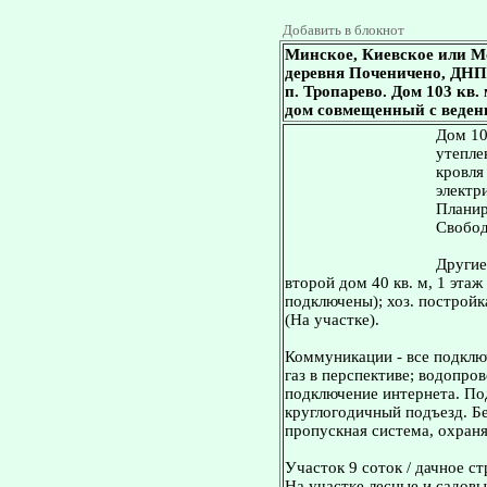
Добавить в блокнот
Минское, Киевское или М
деревня Поченичено, ДНП 
п. Тропарево. Дом 103 кв. 
дом совмещенный с ведени
Дом 10
утепле
кровля
электр
Планир
Свобод
Другие
второй дом 40 кв. м, 1 эта
подключены); хоз. постройка
(На участке).
Коммуникации - все подклю
газ в перспективе; водопров
подключение интернета. По
круглогодичный подъезд. Бе
пропускная система, охран
Участок 9 соток / дачное с
На участке лесные и садовы