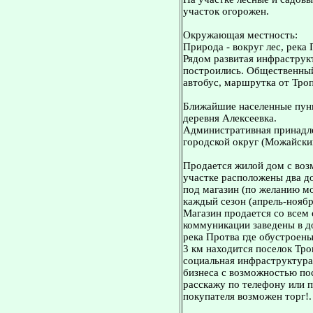
участок огорожен.
Окружающая местность:
Природа - вокруг лес, река 
Рядом развитая инфраструк
построились. Общественный
автобус, маршрутка от Троп
Ближайшие населенные пунк
деревня Алексеевка.
Административная принадл
городской округ (Можайски
Продается жилой дом с воз
участке расположены два д
под магазин (по желанию м
каждый сезон (апрель-ноябр
Магазин продается со всем 
коммуникации заведены в д
река Протва где обустроены
3 км находится поселок Тро
социальная инфраструктура
бизнеса с возможностью по
расскажу по телефону или п
покупателя возможен торг!.