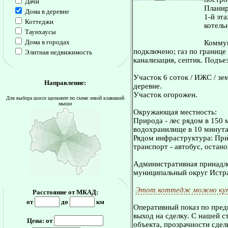
Дачи
Планир
Дома в деревне
1-й эт
Коттеджи
котельн
Таунхаусы
Дома в городах
Коммун
подключено; газ по границе
Элитная недвижимость
канализация, септик. Подъез
Участок 6 соток / ИЖС / зе
Направление:
деревне.
Участок огорожен.
Для выбора шоссе щелкните по схеме левой клавишей
мыши
Окружающая местность:
Природа - лес рядом в 150 
водохранилище в 10 минута
Рядом инфраструктура: Пр
транспорт - автобус, остан
Административная принадле
муниципальный округ Истр
Этот коттедж можно куп
Расстояние от МКАД:
от
до
км
Оперативный показ по пред
выход на сделку. С нашей 
Цена: от
объекта, прозрачности сдел