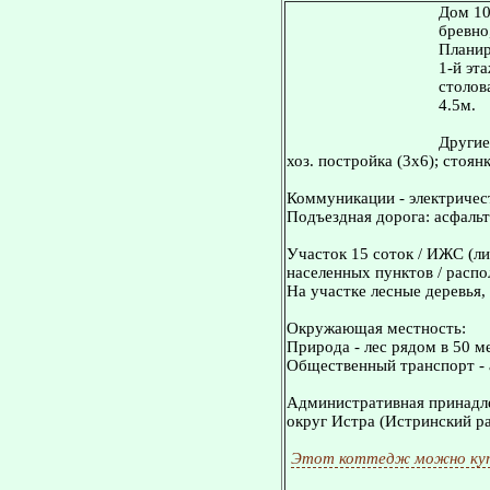
Дом 10
бревно
Планир
1-й эт
столова
4.5м.
Другие
хоз. постройка (3х6); стоян
Коммуникации - электричест
Подъездная дорога: асфальт
Участок 15 соток / ИЖС (ли
населенных пунктов / распо
На участке лесные деревья,
Окружающая местность:
Природа - лес рядом в 50 м
Общественный транспорт - 
Административная принадле
округ Истра (Истринский ра
Этот коттедж можно куп