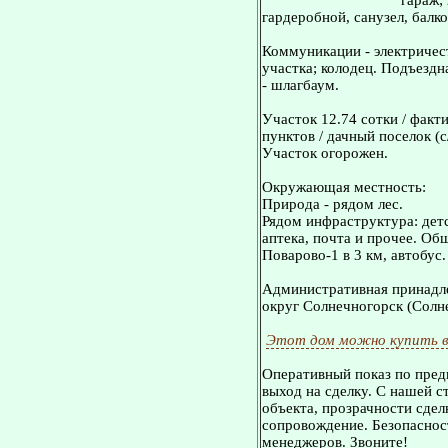
гараж;
гардеробной, санузел, балк
Коммуникации - электричест
участка; колодец. Подъездн
- шлагбаум.
Участок 12.74 сотки / факт
пунктов / дачный поселок (с/
Участок огорожен.
Окружающая местность:
Природа - рядом лес.
Рядом инфраструктура: детс
аптека, почта и прочее. Об
Поварово-1 в 3 км, автобус.
Административная принадле
округ Солнечногорск (Солн
Этот дом можно купить в
Оперативный показ по пред
выход на сделку. С нашей 
объекта, прозрачности сдел
сопровождение. Безопасност
менеджеров. Звоните!