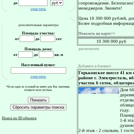
до
сопровождение. Безопасност
менеджеров. Звоните!
очистить
Цена 10 300 000 рублей, д
Более подробная информаци
дополнительные параметры
Площадь участка:
Показать на карте>>
от
до
сот
10 300 000 руб
распечатать
Площадь дома:
от
до
кв. м
Населенный пункт:
Добавить в блокнот
Горьковское шоссе 41 км
очистить
районе г. Электросталь, вб
участок 6 соток, облагоро
*Если одно из условий не имеет для Вас значения,
Дом 66
оставьте поле пустым.
деревя
отделк
облицо
году.
Планир
Поиск по ID объекта
1-й эта
душево
2-й этаж - 2 спальни, 1 гост