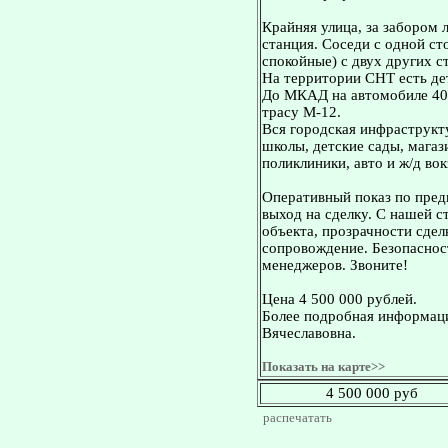
Крайняя улица, за забором 
станция. Соседи с одной ст
спокойные) с двух других с
На территории СНТ есть де
До МКАД на автомобиле 40 
трасу М-12.
Вся городская инфраструкту
школы, детские сады, магаз
поликлиники, авто и ж/д во
Оперативный показ по пред
выход на сделку. С нашей 
объекта, прозрачности сдел
сопровождение. Безопасност
менеджеров. Звоните!
Цена 4 500 000 рублей.
Более подробная информаци
Вячеславовна.
Показать на карте>>
4 500 000 руб
распечатать