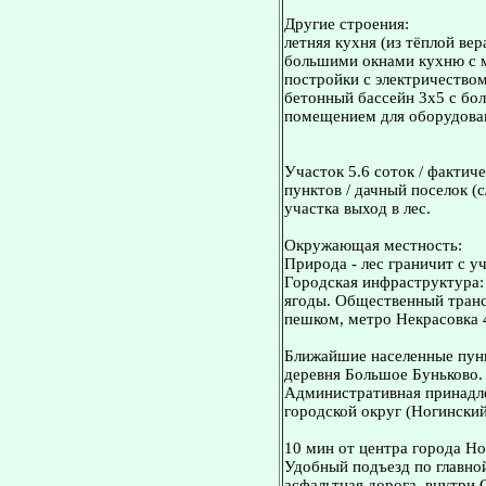
Другие строения:
летняя кухня (из тёплой ве
большими окнами кухню с ма
постройки с электричеством
бетонный бассейн 3х5 с бо
помещением для оборудова
Участок 5.6 соток / фактиче
пунктов / дачный поселок (с
участка выход в лес.
Окружающая местность:
Природа - лес граничит с у
Городская инфраструктура: 
ягоды. Общественный транс
пешком, метро Некрасовка 
Ближайшие населенные пунк
деревня Большое Буньково.
Административная принадле
городской округ (Ногинский
10 мин от центра города Но
Удобный подъезд по главно
асфальтная дорога, внутри 