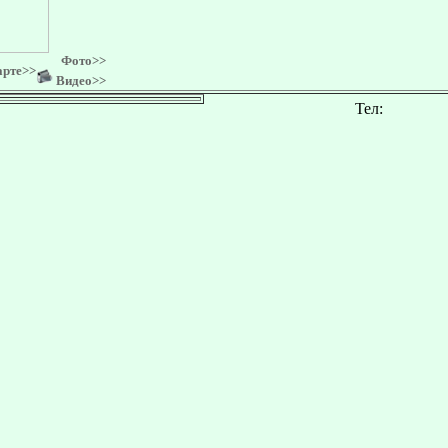
Фото>>
арте>>
Видео>>
Тел: