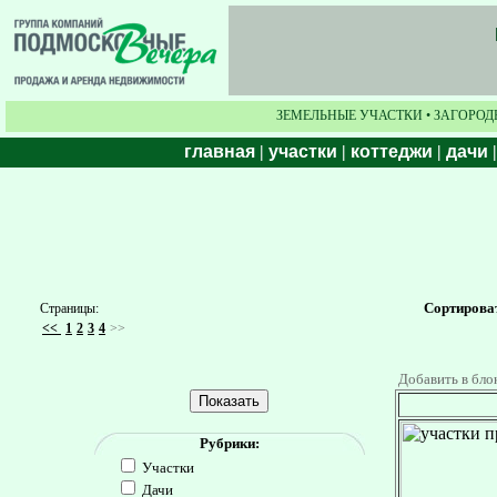
ЗЕМЕЛЬНЫЕ УЧАСТКИ • ЗАГОРОД
главная
|
участки
|
коттеджи
|
дачи
Сортирова
Страницы:
<<
1
2
3
4
>>
Добавить в бло
Рубрики:
Участки
Дачи