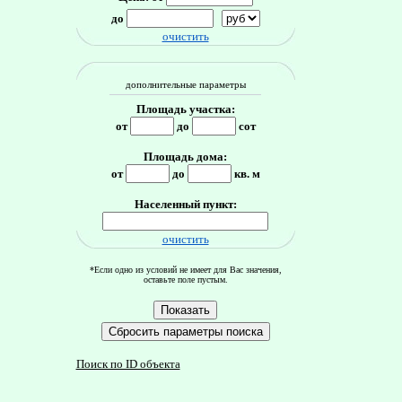
до
очистить
дополнительные параметры
Площадь участка:
от
до
сот
Площадь дома:
от
до
кв. м
Населенный пункт:
очистить
*Если одно из условий не имеет для Вас значения,
оставьте поле пустым.
Поиск по ID объекта