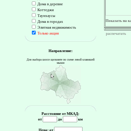
Дома в деревне
Коттеджи
Таунхаусы
Показать на к
Дома в городах
Элитная недвижимость
Только акция
распечатать
Направление:
Для выбора шоссе щелкните по схеме левой клавишей
мыши
Расстояние от МКАД:
от
до
км
Цена: от