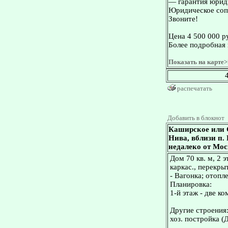
— гарантия юриди
Юридическое сопр
Звоните!
Цена 4 500 000 р
Более подробная 
Показать на карте>
распечатать
Добавить в блокнот
Каширское или 
Нива, вблизи п. 
недалеко от Мо
Дом 70 кв. м, 2 
каркас., перекры
- Вагонка; отопл
Планировка:
1-й этаж - две ко
Другие строения
хоз. постройка (