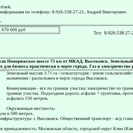
ублей.
информация по телефону: 8-926-538-27-21, Андрей Викторович.
>
1 670 000 руб
Тел:
8-926-538-27-
ли Новорижское шоссе 75 км от МКАД, Высоковск. Земельный 
о для бизнеса практически в черте города. Газ и электричество 
Земельный массив 3.71 га / сельхозугодия / земли сельскохозяй
назначения / расположен в черте города Высоковск.
Коммуникации - все по границе участка; электричество по грани
границе участка. Подъездная дорога: асфальт + грунтовка, про
асфальта 150 метров.
Окружающая местность:
дом в 500 метрах.
инфраструктура: г. Высоковск. Общественный транспорт - ж/д станц
 принадлежность: Московская область, городской округ Клин (Кли