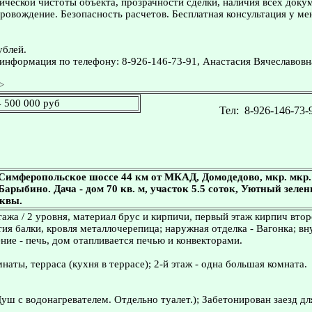
ческой чистоты объекта, прозрачности сделки, наличия всех доку
овождение. Безопасность расчетов. Бесплатная консультация у ме
ублей.
информация по телефону: 8-926-146-73-91, Анастасия Вячеславовн
>
4 500 000 руб
Тел:
8-926-146-73-
Симферопольское шоссе 44 км от МКАД, Домодедово, мкр. мкр
Барыбино. Дача - дом 70 кв. м, участок 5.5 соток, Уютный зеле
сквы.
этажа / 2 уровня, материал брус и кирпичи, первый этаж кирпич вто
тия балки, кровля металлочерепица; наружная отделка - Вагонка; вн
ение - печь, дом отапливается печью и конвекторами.
мнаты, терраса (кухня в террасе); 2-й этаж - одна большая комната.
:
Душ с водонагревателем. Отдельно туалет.); Забетонирован заезд дл