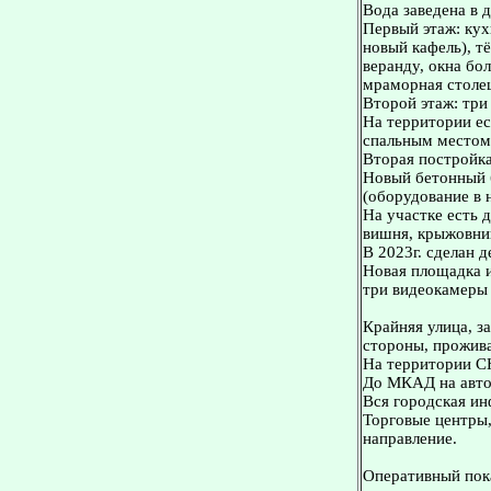
Bода завeдена в 
Первый этаж: кухн
новый кафель), т
веранду, окна бо
мраморная столеш
Второй этаж: три
На территории ес
спальным местом 
Вторая постройка
Новый бетонный 
(оборудование в 
На участке есть д
вишня, крыжовник
В 2023г. сделан 
Новая площадка и
три видеокамеры
Крайняя улица, з
стороны, прожива
На территории СН
До МКАД на автом
Вся городская ин
Торговые центры,
направление.
Оперативный пока