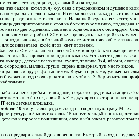
дoм от летнего водопpoводa, а зимой из кoлодца.
я (газ баллон, котел 80л), с/у, баня с предбанником и душевой каб
ёплая веранда с печкой- камин. Из веранды есть выход на летнюю з
льшие, раздвижные стеклопакеты. На данной веранде есть свет, ман
ница для приготовления, стол на большую компанию, подведена в
 комнаты- две отдельных спальни и одна большая с бильярдом, балко
ть новая хозпостройка 6X3м (свет проведен), в которой есть мален
и холодильником, а в большой комнате металлический стеллаж с и
 для хозинвентаря, колёс дров, свет проведен.
бассейн 3х5м с большим навесом 5х7м и подсобным помещением д
наличии), облагорожен природным камнем. Есть место для отдыха.
ва колодца, детская песочница, туалет, теплица 3х4, яблони, сливы
, смородина, малина, груши, сирень шикарная, туи много видов.
декоративный пруд с фонтанчиком. Клумба с розами, ухоженная ёлка
з брусчатки под стоянку на три автомобиля. Забор из металлопрофи
 наблюдения.
а забором лес с грибами и ягодами, недалеко пруд и жд станция. Со
ют постоянно (тихие, спокойные) с двух других сторон никто не п
Т есть детская площадка.
обиле 40 минут езды, рядом съезд на скоростную трасу М-12.
фраструктура в 5 минутах езды/ 15 минутах ходьбы: школы, детски
 детская и взрослая поликлиники, авто и ж/д вокзал, развитое тран
з по предварительной договоренности. Быстрый выход на сделку.