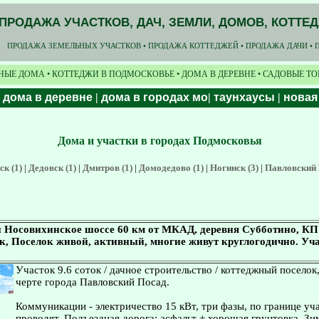
ПРОДАЖА УЧАСТКОВ, ДАЧ, ЗЕМЛИ, ДОМОВ, КОТТЕ
ПРОДАЖА ЗЕМЕЛЬНЫХ УЧАСТКОВ • ПРОДАЖА КОТТЕДЖЕЙ • ПРОДАЖА ДАЧИ • 
НЫЕ ДОМА • КОТТЕДЖИ В ПОДМОСКОВЬЕ • ДОМА В ДЕРЕВНЕ • САДОВЫЕ Т
|
дома в деревне
|
дома в городах мо
|
таунхаусы
|
новая
Дома и участки в городах Подмосковья
к (1)
|
Дедовск (1)
|
Дмитров (1)
|
Домодедово (1)
|
Ногинск (3)
|
Павловский 
 Носовихинское шоссе 60 км от МКАД, деревня Субботино, КП
ок, Поселок живой, активный, многие живут круглогодично. Уча
Участок 9.6 соток / дачное строительство / коттеджный поселок
черте города Павловский Посад.
Коммуникации - электричество 15 кВт, три фазы, по границе уча
проводят. Подъездная дорога: асфальт + хорошая грунтовка. Зи