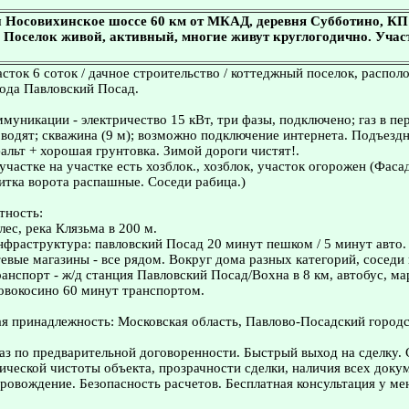
 Носовихинское шоссе 60 км от МКАД, деревня Субботино, КП
, Поселок живой, активный, многие живут круглогодично. Участ
сток 6 соток / дачное строительство / коттеджный поселок, распол
ода Павловский Посад.
муникации - электричество 15 кВт, три фазы, подключено; газ в пе
водят; скважина (9 м); возможно подключение интернета. Подъездн
альт + хорошая грунтовка. Зимой дороги чистят!.
участке на участке есть хозблок., хозблок, участок огорожен (Фаса
итка ворота распашные. Соседи рабица.)
тность:
ес, река Клязьма в 200 м.
нфраструктура: павловский Посад 20 минут пешком / 5 минут авто.
евые магазины - все рядом. Вокруг дома разных категорий, соседи
нспорт - ж/д станция Павловский Посад/Вохна в 8 км, автобус, ма
овокосино 60 минут транспортом.
 принадлежность: Московская область, Павлово-Посадский городс
з по предварительной договоренности. Быстрый выход на сделку.
ческой чистоты объекта, прозрачности сделки, наличия всех доку
овождение. Безопасность расчетов. Бесплатная консультация у ме