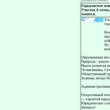
Добавить в блокнот
Горьковское или
Участок 6 соток
топится.
Уча
гор
Ком
про
асф
На 
кал
Окружающая мес
Природа - рядом л
Рядом развитая и
Поликлиника, Сет
Общественный тра
Зеленая, метро Н
Административная
Оперативный пока
— гарантия юриди
Юридическое сопр
Звоните!