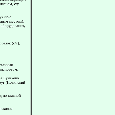
лконом, с/у.
кухню с
льным местом);
 оборудования,
селок (с/т),
ственный
анспортом.
е Буньково.
руг (Ногинский
д по главной
нежилоe