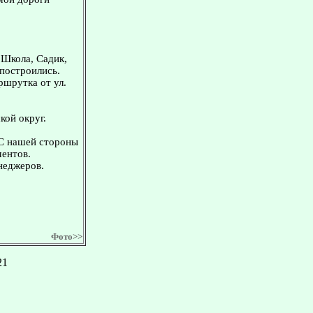
 Школа, Садик,
 построились.
ршрутка от ул.
кой округ.
 С нашей стороны
ментов.
неджеров.
Фото>>
21