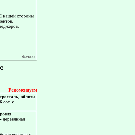
 С нашей стороны
ментов.
неджеров.
Фото>>
92
Рекомендуем
тросталь, вблизи
 сот. с
кровля
- деревянная
тёплая веранда с