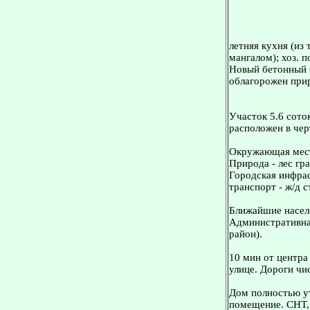
летняя кухня (из
мангалом); хоз. п
Новый бетонный 
облагорожен при
Участок 5.6 соток
расположен в черт
Окружающая мес
Природа - лес гр
Городская инфрас
транспорт - ж/д 
Ближайшие населе
Административная
район).
10 мин от центра
улице. Дороги чи
Дом полностью ут
помeщeние. СНТ,