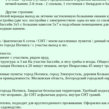
печкой-камин; 2-й этаж - 2 спальни, 1 гостинная с бильрдом и ба
Другие строения:
 тёплой веранды выход на летнюю застекленную большими окнами 
остройка (две хоз. постройки с электричеством: одна из них со спа
бассейн 3х5 с большим навесом 5х7 и подсобным помещением для
родным камнем.
 / фактически 6 соток / СНТ / земли населенных пунктов / дачный по
е города Ногинск / с участка выход в лес.
тность:
аничит с участком, рядом пруд.
труктура: в 3 км На участке бассейн, в лесу грибы и ягоды. Обще
станция Ногинск в 20 минут пешком, метро Некрасовка 45 минут тр
нные пункты: город Ногинск, город Электросталь, деревня Большо
 принадлежность: Московская область, Богородский городской ок
 города Ногинск. Закрытая безопасная территория. Удобный подъез
стят исправно. До СНТ асфальтная дорога, внутри СНТ гравий.
еплен, подходит для круглогодичного проживания. Офоpмлeн как 
 садоводство.