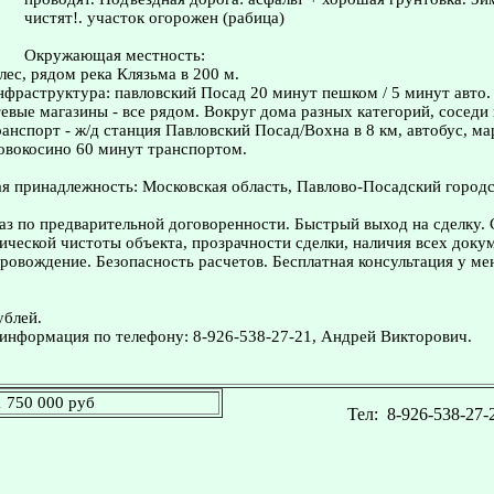
чистят!. участок огорожен (рабица)
Окружающая местность:
лес, рядом река Клязьма в 200 м.
нфраструктура: павловский Посад 20 минут пешком / 5 минут авто.
евые магазины - все рядом. Вокруг дома разных категорий, соседи
нспорт - ж/д станция Павловский Посад/Вохна в 8 км, автобус, ма
овокосино 60 минут транспортом.
 принадлежность: Московская область, Павлово-Посадский городс
з по предварительной договоренности. Быстрый выход на сделку.
ческой чистоты объекта, прозрачности сделки, наличия всех доку
овождение. Безопасность расчетов. Бесплатная консультация у ме
ублей.
информация по телефону: 8-926-538-27-21, Андрей Викторович.
1 750 000 руб
Тел:
8-926-538-27-