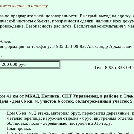
ожно купить в ипотеку
з по предварительной договоренности. Быстрый выход на сделку.
ческой чистоты объекта, прозрачности сделки, наличия всех доку
овождение. Безопасность расчетов. Бесплатная консультация у ме
ублей.
информация по телефону: 8-985-333-09-92, Александр Аркадьевич.
>
2 200 000 руб
Тел:
8-985-333-09-
се 41 км от МКАД, Ногинск, СНТ Управленец, в районе г. Элек
Дача - дом 66 кв. м, участок 6 соток, облагороженный участок 5.6
Дом 66 кв. м, 2 этажа, материал брус, перекрытия деревянные, 
металлочерепица; наружная отделка - брус; внутренняя отделка 
облицовка; полы - деревянные; построен в 2015 году.
Планировка:
1-й этаж - кухня, с/у, баня с предбанником и душевой кабиной, 