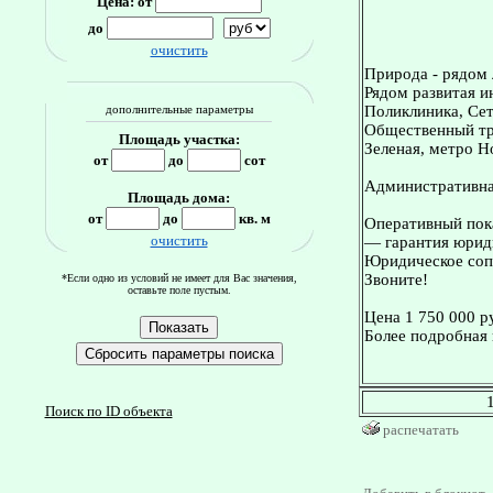
Цена: от
до
очистить
Природа - рядом 
Рядом развитая и
Поликлиника, Сет
дополнительные параметры
Общественный тра
Площадь участка:
Зеленая, метро Н
от
до
сот
Административная
Площадь дома:
от
до
кв. м
Оперативный пока
очистить
— гарантия юриди
Юридическое сопр
Звоните!
*Если одно из условий не имеет для Вас значения,
оставьте поле пустым.
Цена 1 750 000 р
Более подробная 
Поиск по ID объекта
распечатать