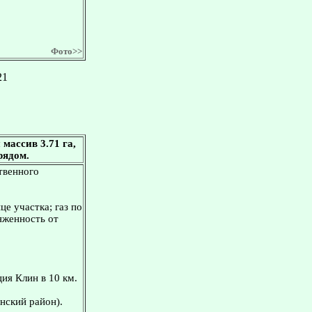
Фото>>
21
массив 3.71 га,
рядом.
ственного
це участка; газ по
тяженность от
ия Клин в 10 км.
нский район).