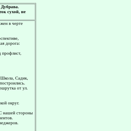
 Дубрава.
ок сухой, не
ожен в черте
рспективе,
ая дорога:
д профлист,
 Школа, Садик,
 построились.
ршрутка от ул.
кой округ.
 С нашей стороны
ментов.
неджеров.