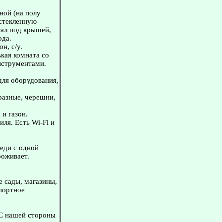
иной (на полу
астекленную
гал под крышей,
ода.
н, с/у.
ькая комната со
нструментами.
ля оборудования,
 разные, черешни,
 и газон.
ля. Есть Wi-Fi и
седи с одной
роживает.
е сады, магазины,
спортное
 С нашей стороны