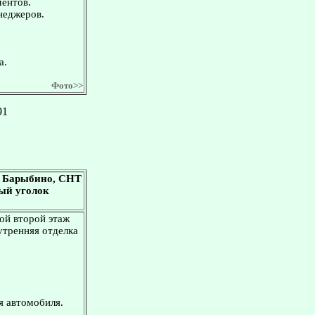
ментов.
неджеров.
а.
Фото>>
91
. Барыбино, СНТ
ный уголок
рой второй этаж
утренняя отделка
я автомобиля.