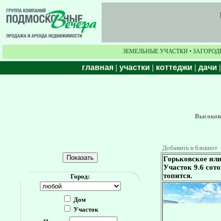
ЗЕМЕЛЬНЫЕ УЧАСТКИ • ЗАГОРОД
главная
|
участки
|
коттеджи
|
дачи
Высоковс
Добавить в блокнот
Горьковское или
Участок 9.6 сот
топится.
Город:
Дом
Участок