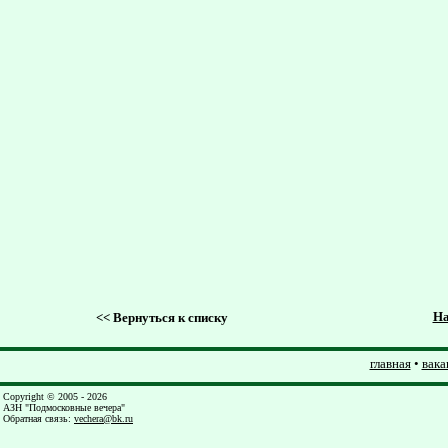
На
<<
Вернуться к списку
главная
•
вака
Copyright © 2005 - 2026
АЗН "Подмосковные вечера"
Обратная связь
:
vechera@bk.ru