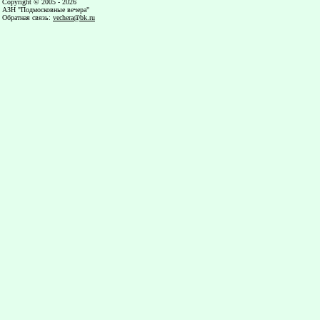
Copyright © 2005 - 2026
АЗН "Подмосковные вечера"
Обратная связь
:
vechera@bk.ru