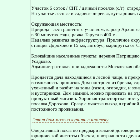
Участок 6 соток / СНТ / дачный поселок (с/т), старо
На участке лесные и садовые деревья, кустарники, г
Окружающая местность:
Природа - лес граничит с участком, карьер Арханге
в 30 минутах езды, речка Таруса в 400 м.
Недалеко развитая инфраструктура: Приличное окру
станция Дорохово в 15 км, автобус, маршрутка от С
Ближайшие населенные пункты: деревня Петрищево,
Усадково.
Административная принадлежность: Московская обла
Продается дача находящиеся в лесной чаще, в прек
возможность прописки. Дом построен из бревна, сд
ухоженный и разбит на зоны (газон, огородик, и зо
и кустарников. Дом зимний, можно приезжать на от
продуктовый магазин. Хорошая транспортная доступ
поселка Дорохово. Сразу с участка выход в грибной
постоянного проживания.
Этот дом можно купить в ипотеку
Оперативный показ по предварительной договоренн
юридической чистоты объекта, прозрачности сделки