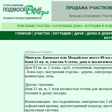
ПРОДАЖА УЧАСТКОВ,
ПРОДАЖА ЗЕМЕЛЬНЫХ УЧАСТКО
ЗЕМЕЛЬНЫЕ УЧАСТКИ • ЗАГОРОДНЫЕ ДОМА • КОТТЕДЖИ В ПОД
главная
|
участки
|
коттеджи
|
дачи
|
дома в дере
кот
Добавить в блокнот
Минское, Киевское или Можайское шоссе 80 км 
баня 21 кв. м, участок 6 соток, дача в экологиче
Дом 93 кв. м, 2 этажа, сруб, утепленный, перекрыт
- Блок-хаус; внутренняя отделка - дерево, электроп
конвекторы, печь.
Другие строения:
баня 21 кв. м, 1 этаж (полностью готова для эксплуа
техники и дров); беседка.
Коммуникации - все подключены; электричество 5 кВ
асфальтовая крошка, круглогодичный подъезд, протя
пропускная система.