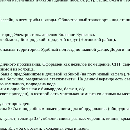
 земли населенных пунктов / дачный поселок (с/т), расположен в чер
.
бассейн, в лесу грибы и ягоды. Общественный транспорт - ж/д стан
 город Электросталь, деревня Большое Буньково.
 область, Богородский городской округ (Ногинский район).
зопасная территория. Удобный подъезд по главной улице. Дороги ч
одичного проживания. Офоpмлeн как нежилоe помeщeние. СНТ, сад
 зимой из кoлодца.
у, баня с предбанником и душевой кабиной (на полу новый кафель), 
кна большие, раздвижные стеклопакеты. На данной веранде есть св
ую компанию, подведена вода.
ни и одна большая с бильярдом, балкон, с/у.
свет проведен), в которой есть маленькая комната со спальным ме
, свет проведен.
сом 5х7м и подсобным помещением для оборудования, (оборудова
а, туалет, теплица 3х4, яблони, сливы разные, черешни, вишня, кр
ом. Клумба с розами, ухоженная ёлка и газон.