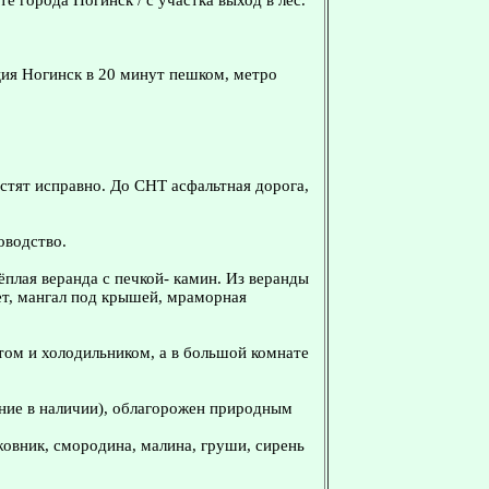
те города Ногинск / с участка выход в лес.
ция Ногинск в 20 минут пешком, метро
истят исправно. До СНТ асфальтная дорога,
оводство.
тёплая веранда с печкой- камин. Из веранды
ет, мангал под крышей, мраморная
стом и холодильником, а в большой комнате
ние в наличии), облагорожен природным
ыжовник, смородина, малина, груши, сирень