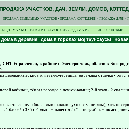
ПРОДАЖА УЧАСТКОВ, ДАЧ, ЗЕМЛИ, ДОМОВ, КОТТЕ
ПРОДАЖА ЗЕМЕЛЬНЫХ УЧАСТКОВ • ПРОДАЖА КОТТЕДЖЕЙ • ПРОДАЖА ДАЧИ • 
НЫЕ ДОМА • КОТТЕДЖИ В ПОДМОСКОВЬЕ • ДОМА В ДЕРЕВНЕ • САДОВЫЕ Т
|
дома в деревне
|
дома в городах мо
|
таунхаусы
|
новая
НТ Управленец, в районе г. Электросталь, вблизи г. Богородски
м.
тия деревянные, кровля металлочерепица; наружная отделка - брус; 
ушевой кабиной, тёплая веранда с печкой-камин; 2-й этаж - 2 спальни
нюю застекленную большими окнами кухню с мангалом); хоз. построй
онный бассейн 3х5 с большим навесом 5х7 и подсобным помещением