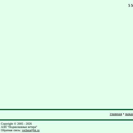
5 
главная
•
вака
Copyright © 2005 - 2026
АЗН "Подмосковные вечера"
Обратная связь
:
vechera@bk.ru